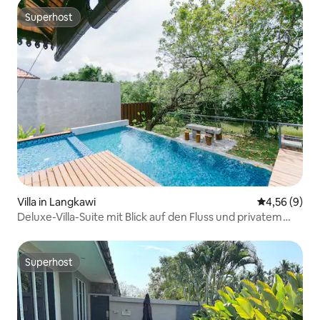
Superhost
Superhost
Villa in Langkawi
Durchschnitt
4,56 (9)
Deluxe-Villa-Suite mit Blick auf den Fluss und privatem
Pool
Superhost
Superhost