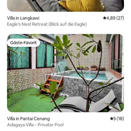
Villa in Langkawi
Durchschnittl
4,89 (27)
Eagle's Nest Retreat (Blick auf die Eagle)
Gäste-Favorit
Gäste-Favorit
Villa in Pantai Cenang
Durchschn
5 (18)
Adagaya Villa – Privater Pool