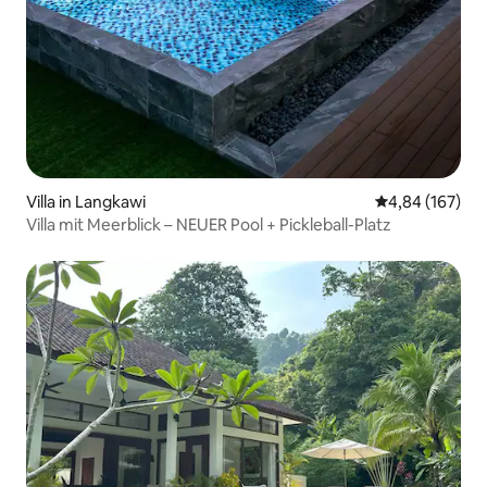
Villa in Langkawi
Durchschnittli
4,84 (167)
Villa mit Meerblick – NEUER Pool + Pickleball-Platz