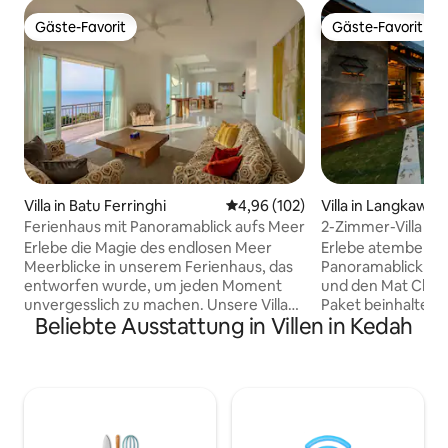
Gäste-Favorit
Gäste-Favorit
Gäste-Favorit
Gäste-Favorit
Villa in Batu Ferringhi
Durchschnittliche Bewertung: 4
4,96 (102)
Villa in Langkawi
Ferienhaus mit Panoramablick aufs Meer
2-Zimmer-Villa mit 
und privatem Pool
Erlebe die Magie des endlosen Meer
Erlebe atemberau
Meerblicke in unserem Ferienhaus, das
Panoramablick auf
entworfen wurde, um jeden Moment
und den Mat Chin
unvergesslich zu machen. Unsere Villa
Paket beinhaltet 
Beliebte Ausstattung in Villen in Kedah
bietet einen Platz in der ersten Reihe mit
eigenem Bad: Vill
Panoramablick auf das Meer und schafft
privaten Wohnbere
eine atemberaubende Kulisse für
Speisekammer sowi
Familien und Freunde, um bleibende
einem Queensize-
Erinnerungen zu schaffen. Versammelt
Etagenbetten. Entspanne dich im 24'x10'
euch in offenen, lichtdurchfluteten
Infinity-Pool und 
Räumen, die durchdacht mit
architektonisch 