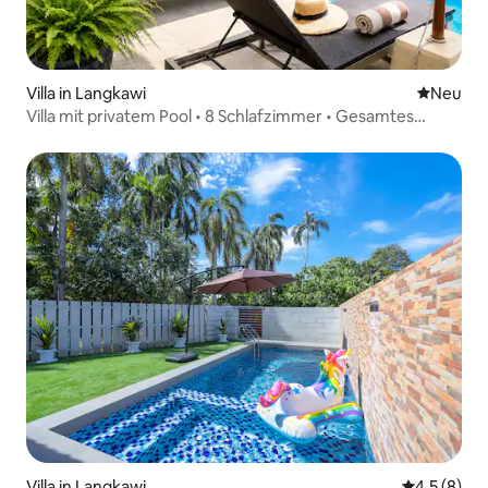
Villa in Langkawi
Neue Unt
Neu
Villa mit privatem Pool • 8 Schlafzimmer • Gesamtes
privates Anwesen
Villa in Langkawi
Durchschni
4,5 (8)