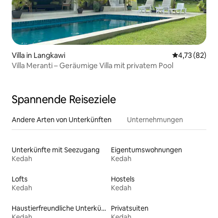
Villa in Langkawi
Durchschnitt
4,73 (82)
Villa Meranti – Geräumige Villa mit privatem Pool
Spannende Reiseziele
Andere Arten von Unterkünften
Unternehmungen
Unterkünfte mit Seezugang
Eigentumswohnungen
Kedah
Kedah
Lofts
Hostels
Kedah
Kedah
Haustierfreundliche Unterkünfte
Privatsuiten
Kedah
Kedah