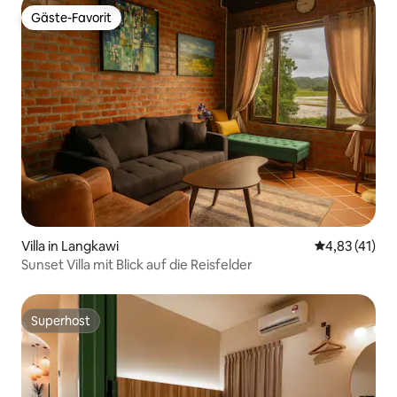
Gäste-Favorit
Gäste-Favorit
Villa in Langkawi
Durchschnitt
4,83 (41)
Sunset Villa mit Blick auf die Reisfelder
Superhost
Superhost