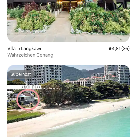
Villa in Langkawi
Durchschnitt
4,81 (36)
Wahrzeichen Cenang
Superhost
Superhost