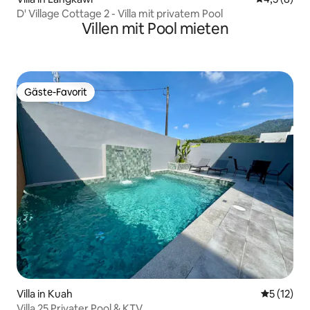
D' Village Cottage 2 - Villa mit privatem Pool
Villen mit Pool mieten
Gäste-Favorit
Gäste-Favorit
Villa in Kuah
Durchschn
5 (12)
Villa 25 Privater Pool & KTV