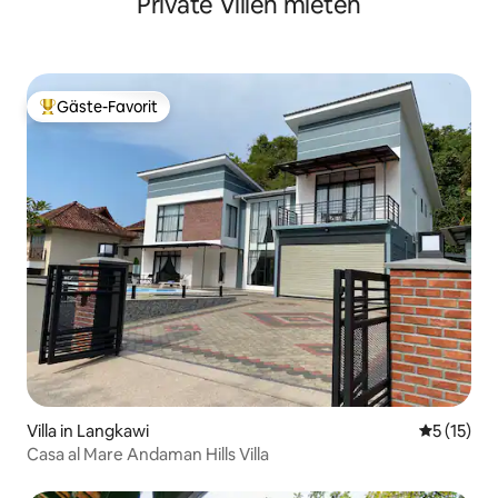
Private Villen mieten
Gäste-Favorit
Beliebter Gäste-Favorit.
Villa in Langkawi
Durchschn
5 (15)
Casa al Mare Andaman Hills Villa