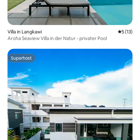
Villa in Langkawi
Durchschn
5 (13)
Aroha Seaview Villa in der Natur - privater Pool
Superhost
Superhost