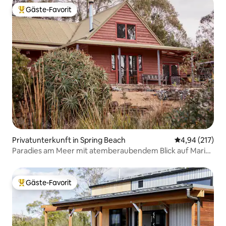
Gäste-Favorit
Beliebter Gäste-Favorit.
Privatunterkunft in Spring Beach
Durchschnittl
4,94 (217)
Paradies am Meer mit atemberaubendem Blick auf Maria
Island
Gäste-Favorit
Beliebter Gäste-Favorit.