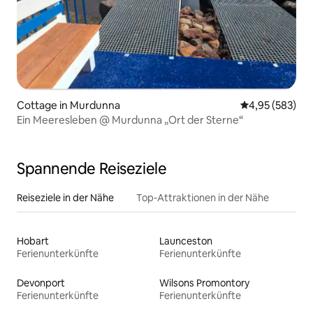
Cottage in Murdunna
Durchschnittli
4,95 (583)
Ein Meeresleben @ Murdunna „Ort der Sterne“
Spannende Reiseziele
Reiseziele in der Nähe
Top-Attraktionen in der Nähe
Hobart
Launceston
Ferienunterkünfte
Ferienunterkünfte
Devonport
Wilsons Promontory
Ferienunterkünfte
Ferienunterkünfte