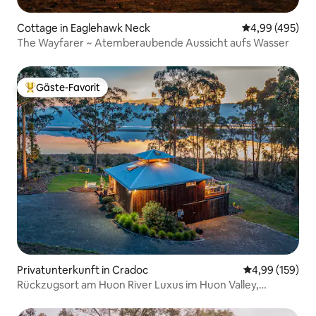
Cottage in Eaglehawk Neck
Durchschnittli
4,99 (495)
The Wayfarer ~ Atemberaubende Aussicht aufs Wasser
Gäste-Favorit
Beliebter Gäste-Favorit.
Privatunterkunft in Cradoc
Durchschnittli
4,99 (159)
Rückzugsort am Huon River Luxus im Huon Valley,
Tasmanien