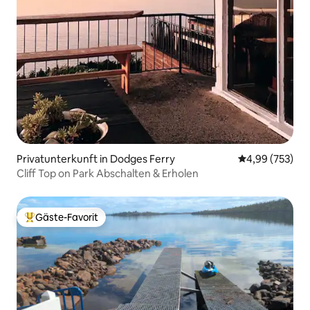
Privatunterkunft in Dodges Ferry
Durchschnittli
4,99 (753)
Cliff Top on Park Abschalten & Erholen
Gäste-Favorit
Beliebter Gäste-Favorit.