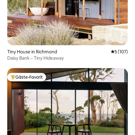
Tiny House in Richmond
Durchschni
5 (107)
Daisy Bank – Tiny Hideaway
Gäste-Favorit
Beliebter Gäste-Favorit.