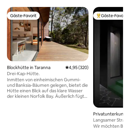
Gäste-Favorit
Gäste-Favorit
Gäste-Favorit
Beliebter Gäste-F
Blockhütte in Taranna
Durchschnittliche Bewertung: 4
4,95 (320)
Drei-Kap-Hütte.
Inmitten von einheimischen Gummi-
und Banksia-Bäumen gelegen, bietet die
Hütte einen Blick auf das klare Wasser
der kleinen Norfolk Bay. Äußerlich fügt
sie sich in ihre Umgebung ein und im
Inneren sorgt detailliertes Holzwerk aus
tasmanischer Eiche für ein natürliches
Privatunterkunft i
Gefühl. Zentral auf der tasmanischen
obart
Langsamer Strahl.
Halbinsel gelegen, ist es nur eine kurze
Wir möchten Besu
Fahrt von allem entfernt, was