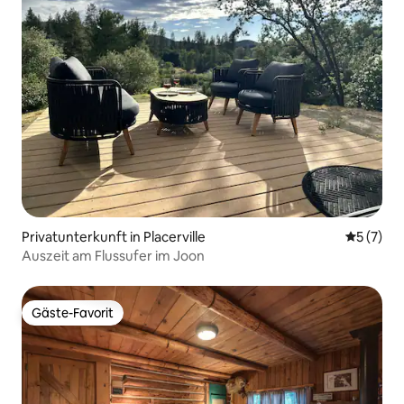
Privatunterkunft in Placerville
Durchsch
5 (7)
Auszeit am Flussufer im Joon
Gäste-Favorit
Gäste-Favorit