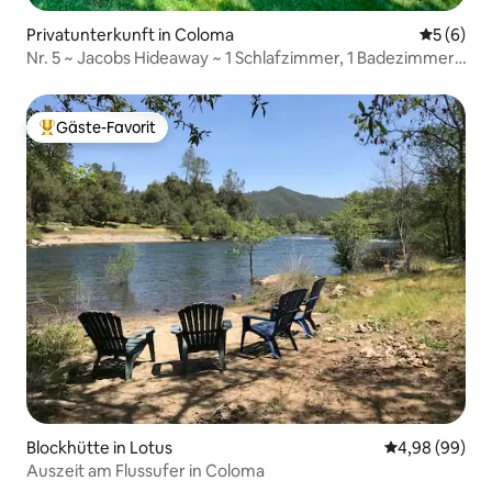
Privatunterkunft in Coloma
Durchschn
5 (6)
Nr. 5 ~ Jacobs Hideaway ~ 1 Schlafzimmer, 1 Badezimmer,
am Fluss ~ Coloma
Gäste-Favorit
Beliebter Gäste-Favorit.
Blockhütte in Lotus
Durchschnittl
4,98 (99)
Auszeit am Flussufer in Coloma