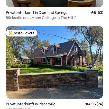
Privatunterkunft in Diamond Springs
Durchschni
5 (63)
Rückseite des „Moon Cottage In The Hills“
Gäste-Favorit
Beliebter Gäste-Favorit.
Privatunterkunft in Placerville
Durchschnittl
4,96 (24)