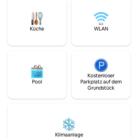
vielen tollen Restaurants;
Spaziergang entfernt. Zwei zus
Einkaufserlebnisse gibt es reichlich und
Hütten stehen im 
mit der Buchhandlung im Erdgeschoss
Verfügung: Black Oa
ist es ein Traum für Bücherfreunde.
begrüßen bis zu 
Unternimm eine kurze Fahrt zu den
Gebühr von 20 $ p
Küche
WLAN
Weingütern der Gegend, den
ist für Haustiere 
Goldrausch-Attraktionen, dem Apple
Hill und vielem mehr! STR #22-04
Kostenloser
Pool
Parkplatz auf dem
Grundstück
Klimaanlage