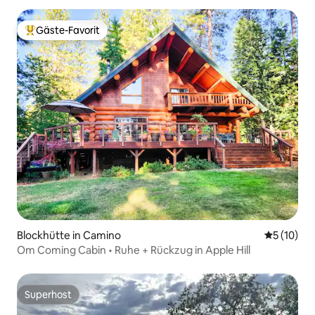
Gäste-Favorit
Beliebter Gäste-Favorit.
Blockhütte in Camino
Durchschn
5 (10)
Om Coming Cabin • Ruhe + Rückzug in Apple Hill
Superhost
Superhost