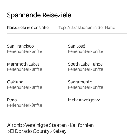
Spannende Reiseziele
Reiseziele in der Nähe
Top-Attraktionen in der Nähe
San Francisco
San José
Ferienunterkünfte
Ferienunterkünfte
Mammoth Lakes
South Lake Tahoe
Ferienunterkünfte
Ferienunterkünfte
Oakland
Sacramento
Ferienunterkünfte
Ferienunterkünfte
Reno
Mehr anzeigen
Ferienunterkünfte
Airbnb
Vereinigte Staaten
Kalifornien
El Dorado County
Kelsey