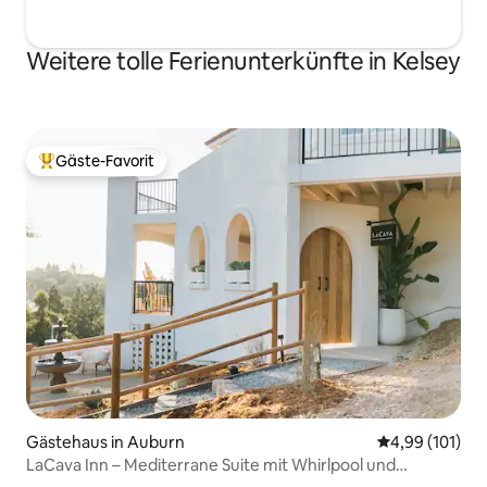
Weitere tolle Ferienunterkünfte in Kelsey
Gäste-Favorit
Beliebter Gäste-Favorit.
Gästehaus in Auburn
Durchschnittl
4,99 (101)
LaCava Inn – Mediterrane Suite mit Whirlpool und
Aussicht!