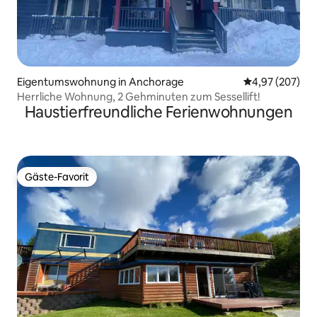
Eigentumswohnung in Anchorage
Durchschnittli
4,97 (207)
Herrliche Wohnung, 2 Gehminuten zum Sessellift!
Haustierfreundliche Ferienwohnungen
Gäste-Favorit
Gäste-Favorit