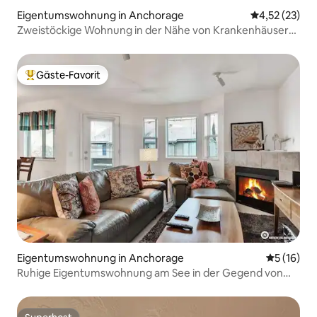
Eigentumswohnung in Anchorage
Durchschnitt
4,52 (23)
Zweistöckige Wohnung in der Nähe von Krankenhäusern
und UAA
Gäste-Favorit
Beliebter Gäste-Favorit.
Eigentumswohnung in Anchorage
Durchschn
5 (16)
Ruhige Eigentumswohnung am See in der Gegend von
UMED