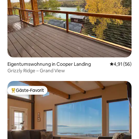
Eigentumswohnung in Cooper Landing
Durchschnitt
4,91 (56)
Grizzly Ridge – Grand View
Gäste-Favorit
Beliebter Gäste-Favorit.