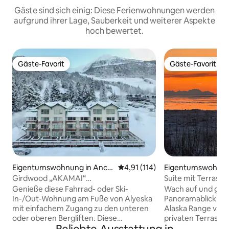
Gäste sind sich einig: Diese Ferienwohnungen werden
aufgrund ihrer Lage, Sauberkeit und weiterer Aspekte
hoch bewertet.
Gäste-Favorit
Gäste-Favorit
Gäste-Favorit
Gäste-Favorit
Eigentumswohnung in Anch
Durchschnittliche Bewertung: 
4,91 (114)
Eigentumswohnun
orage
horage
Girdwood „AKAMAI“
Suite mit Terrasse
Eigentumswohnung (Fahrrad/Ski In oder
Sonnenuntergang ·
Genieße diese Fahrrad- oder Ski-
Wach auf und gen
Out)
Cook Inlet · Innen
In-/Out-Wohnung am Fuße von Alyeska
Panoramablick auf
mit einfachem Zugang zu den unteren
Alaska Range von 
oder oberen Bergliften. Diese
privaten Terrasse 
gemütliche Wohnung befindet sich im
Sonnenuntergang