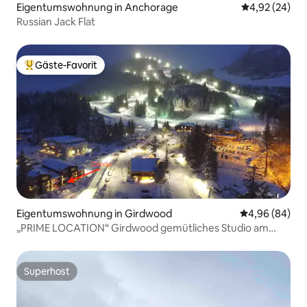
Eigentumswohnung in Anchorage
Durchschnittl
4,92 (24)
Russian Jack Flat
Gäste-Favorit
Beliebter Gäste-Favorit.
Eigentumswohnung in Girdwood
Durchschnittl
4,96 (84)
„PRIME LOCATION“ Girdwood gemütliches Studio am
Berghang
Superhost
Superhost