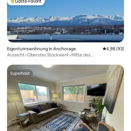
Gäste-Favorit
Beliebter Gäste-Favorit.
Eigentumswohnung in Anchorage
Durchschnittl
4,98 (93)
Aussicht~Oberstes Stockwerk~Mitte des
Jahrhunderts~Studio in der Innenstadt
Superhost
Superhost