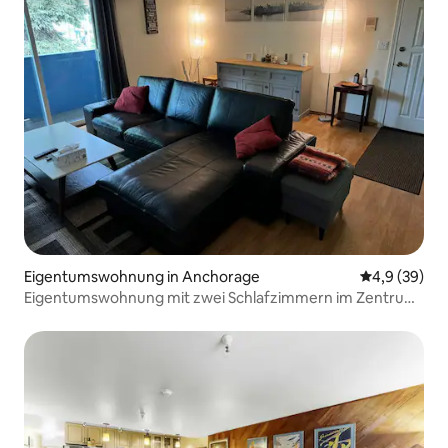
Eigentumswohnung in Anchorage
Durchschnitt
4,9 (39)
Eigentumswohnung mit zwei Schlafzimmern im Zentrum
von Anchorage