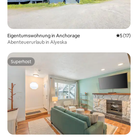
Eigentumswohnung in Anchorage
Durchschn
5 (17)
Abenteuerurlaub in Alyeska
Superhost
Superhost