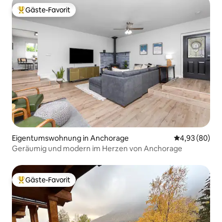
Gäste-Favorit
Beliebter Gäste-Favorit.
Eigentumswohnung in Anchorage
Durchschnittl
4,93 (80)
Geräumig und modern im Herzen von Anchorage
Gäste-Favorit
Beliebter Gäste-Favorit.