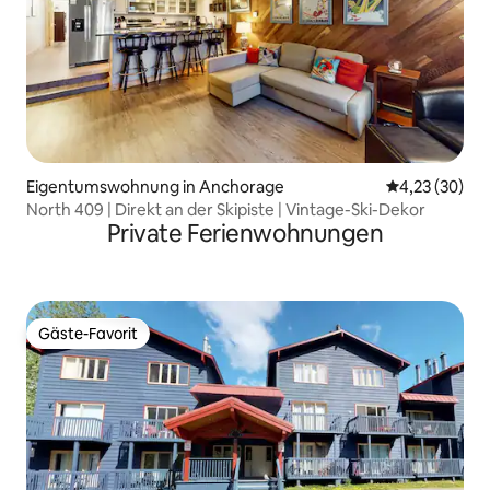
Eigentumswohnung in Anchorage
Durchschnitt
4,23 (30)
North 409 | Direkt an der Skipiste | Vintage-Ski-Dekor
Private Ferienwohnungen
Gäste-Favorit
Gäste-Favorit