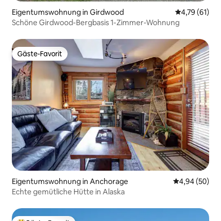
Eigentumswohnung in Girdwood
Durchschnitt
4,79 (61)
Schöne Girdwood-Bergbasis 1-Zimmer-Wohnung
Gäste-Favorit
Gäste-Favorit
Eigentumswohnung in Anchorage
Durchschnittl
4,94 (50)
Echte gemütliche Hütte in Alaska