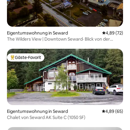
Eigentumswohnung in Seward
Durchschnittl
4,89 (72)
The Wilders View | Downtown Seward· Blick von der
Terrasse· Schlafplätze für 7
Gäste-Favorit
Beliebter Gäste-Favorit.
Eigentumswohnung in Seward
Durchschnittl
4,89 (65)
Chalet von Seward AK Suite C (1050 SF)