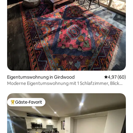
Eigentumswohnung in Girdwood
Durchschnittl
4,97 (60)
Moderne Eigentumswohnung mit 1 Schlafzimmer, Blick
auf die Alyeska-Berge und Whirlpool
Gäste-Favorit
Beliebter Gäste-Favorit.