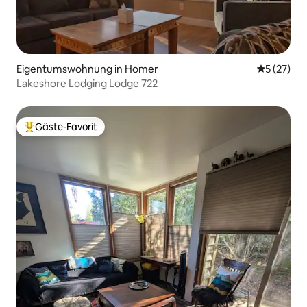
Eigentumswohnung in Homer
Durchschn
5 (27)
Lakeshore Lodging Lodge 722
Gäste-Favorit
Beliebter Gäste-Favorit.