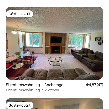
Anchorage mit Kamin!
Gäste-Favorit
Gäste-Favorit
Eigentumswohnung in Anchorage
Durchschnitt
4,87 (47)
Eigentumswohnung in Midtown
Gäste-Favorit
Gäste-Favorit