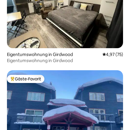
Eigentumswohnung in Girdwood
Durchschnitt
4,97 (75)
Eigentumswohnung in Girdwood
Gäste-Favorit
Beliebter Gäste-Favorit.