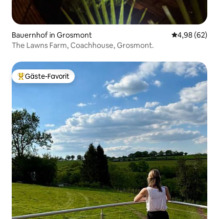
Bauernhof in Grosmont
Durchschnittl
4,98 (62)
The Lawns Farm, Coachhouse, Grosmont.
Gäste-Favorit
Beliebter Gäste-Favorit.