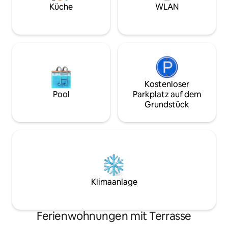
Unterbrechungsfr
Küche
WLAN
Sichere Parkplätze abseits der Straße für
Ausgezeichnetes
4 Autos.
Arbeitsplätze für
Regenwassertank
Kostenloser
Pool
Parkplatz auf dem
Grundstück
Klimaanlage
Ferienwohnungen mit Terrasse