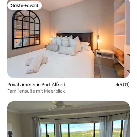
Gäste-Favorit
Gäste-Favorit
Privatzimmer in Port Alfred
Durchschn
5 (11)
Familiensuite mit Meerblick