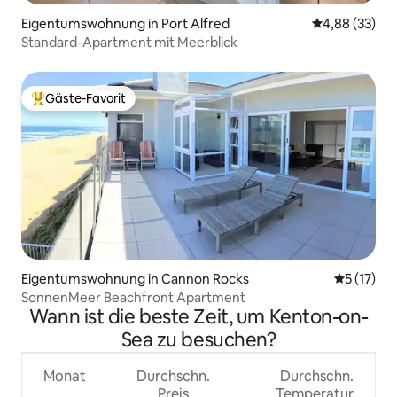
Eigentumswohnung in Port Alfred
Durchschnittl
4,88 (33)
Standard-Apartment mit Meerblick
Gäste-Favorit
Beliebter Gäste-Favorit.
Eigentumswohnung in Cannon Rocks
Durchschn
5 (17)
SonnenMeer Beachfront Apartment
Wann ist die beste Zeit, um Kenton-on-
Sea zu besuchen?
Monat
Durchschn.
Durchschn.
Preis
Temperatur