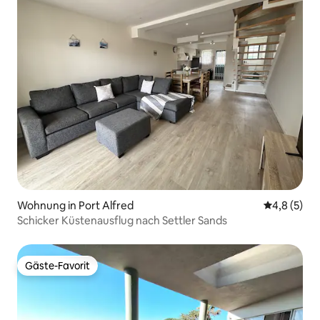
Wohnung in Port Alfred
Durchschni
4,8 (5)
Schicker Küstenausflug nach Settler Sands
Gäste-Favorit
Gäste-Favorit