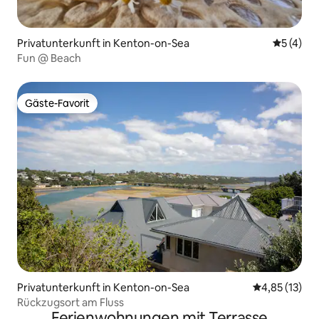
Privatunterkunft in Kenton-on-Sea
Durchsch
5 (4)
Fun @ Beach
Gäste-Favorit
Gäste-Favorit
Privatunterkunft in Kenton-on-Sea
Durchschnitt
4,85 (13)
Rückzugsort am Fluss
Ferienwohnungen mit Terrasse