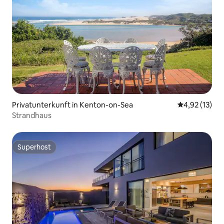
Privatunterkunft in Kenton-on-Sea
Durchschnitt
4,92 (13)
Strandhaus
Superhost
Superhost