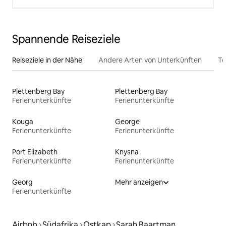
Spannende Reiseziele
Reiseziele in der Nähe
Andere Arten von Unterkünften
To
Plettenberg Bay
Plettenberg Bay
Ferienunterkünfte
Ferienunterkünfte
Kouga
George
Ferienunterkünfte
Ferienunterkünfte
Port Elizabeth
Knysna
Ferienunterkünfte
Ferienunterkünfte
Georg
Mehr anzeigen
Ferienunterkünfte
Airbnb
Südafrika
Ostkap
Sarah Baartman