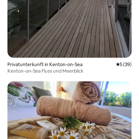
Privatunterkunft in Kenton-on-Sea
Durchschni
5 (39)
Kenton-on-Sea Fluss und Meerblick