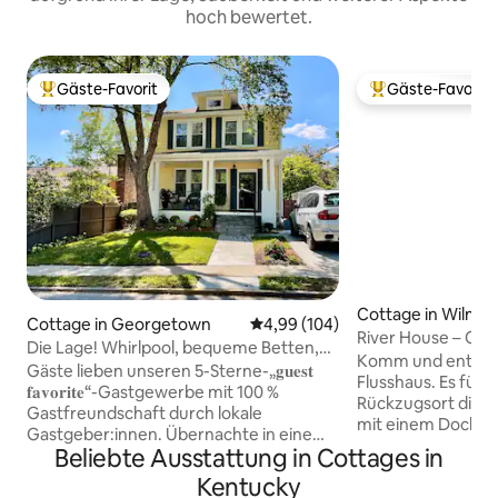
hoch bewertet.
Gäste-Favorit
Gäste-Favorit
Beliebter Gäste-Favorit.
Beliebter Gäste-F
Cottage in Wilmo
Cottage in Georgetown
Durchschnittliche Bewertung: 4
4,99 (104)
River House – Cott
Die Lage! Whirlpool, bequeme Betten,
Kentucky River &
Komm und entspan
Fußweg zur Main Street.
Gäste lieben unseren 5-Sterne-„𝐠𝐮𝐞𝐬𝐭
Flusshaus. Es fühlt
𝐟𝐚𝐯𝐨𝐫𝐢𝐭𝐞“-Gastgewerbe mit 100 %
Rückzugsort direk
Gastfreundschaft durch lokale
mit einem Dock in
Gastgeber:innen. Übernachte in einem
einfachen Zugang z
Beliebte Ausstattung in Cottages in
„American Four Square“-Ferienhaus aus
gemütliches Ferie
den 1920er-Jahren im reizendsten Teil
Kentucky
einer Frühstücksb
der Innenstadt von Georgetown!