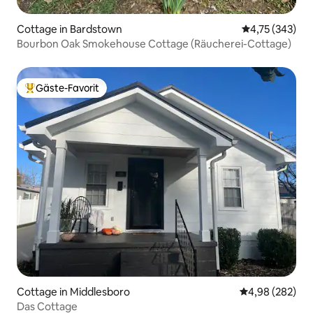
Cottage in Bardstown
Durchschnittl
4,75 (343)
Bourbon Oak Smokehouse Cottage (Räucherei-Cottage)
Gäste-Favorit
Beliebter Gäste-Favorit.
Cottage in Middlesboro
Durchschnittli
4,98 (282)
Das Cottage