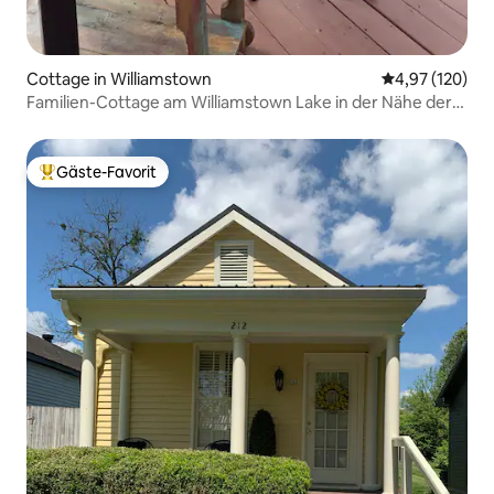
Cottage in Williamstown
Durchschnittl
4,97 (120)
Familien-Cottage am Williamstown Lake in der Nähe der
Ark!
Gäste-Favorit
Beliebter Gäste-Favorit.