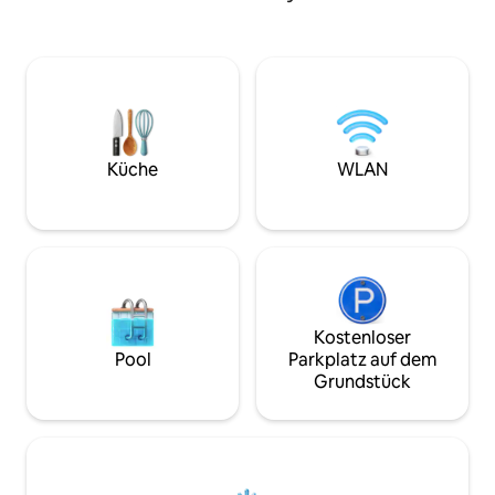
und einer Schaukel
Beschaulicher, ruhiger, eingezäunter
Umgeben von Nat
Garten – WHIRLPOOL, Blackstone-
Aussicht auf den F
Gasgrill, Terrasse mit Tisch und Stühlen,
Verbirg dich in Ab
Feuerstelle/Kamin, Blumengarten,
wenige Minuten vo
Garten- und Brettspiele. Ich habe Luxus
Wilmore, Asbury U
wie bequeme Betten/Bettwäsche in
entfernt. 35 Minu
einem SAUBEREN Zuhause erwartet,
LEX Bluegrass Air
während ich den Bourbon Trail, den KY
Küche
WLAN
Shaker Village entfernt.
Horse Park (5 Meilen), ARK (33 Meilen),
Informationen fin
Lexington, College-Besuche,
Reiseführer.
Jungs-/Mädels-Ausflüge und mehr
besuchte.
Kostenloser
Pool
Parkplatz auf dem
Grundstück