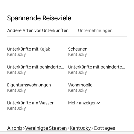
Feuerstelle!
Spannende Reiseziele
Andere Arten von Unterkünften
Unternehmungen
Unterkünfte mit Kajak
Scheunen
Kentucky
Kentucky
Unterkünfte mit behindertengerechtem WC
Unterkünfte mit behindertengerechtem Bett
Kentucky
Kentucky
Eigentumswohnungen
Wohnmobile
Kentucky
Kentucky
Unterkünfte am Wasser
Mehr anzeigen
Kentucky
Airbnb
Vereinigte Staaten
Kentucky
Cottages