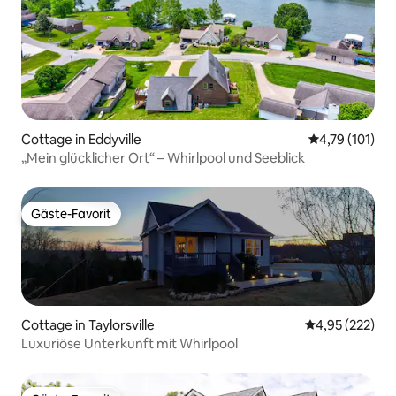
Cottage in Eddyville
Durchschnittl
4,79 (101)
„Mein glücklicher Ort“ – Whirlpool und Seeblick
Gäste-Favorit
Gäste-Favorit
Cottage in Taylorsville
Durchschnittli
4,95 (222)
Luxuriöse Unterkunft mit Whirlpool