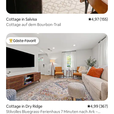
Cottage in Salvisa
Durchschnittl
4,97 (155)
Cottage auf dem Bourbon-Trail
Gäste-Favorit
Beliebter Gäste-Favorit.
Cottage in Dry Ridge
Durchschnittli
4,99 (367)
Stilvolles Bluegrass-Ferienhaus 7 Minuten nach Ark –