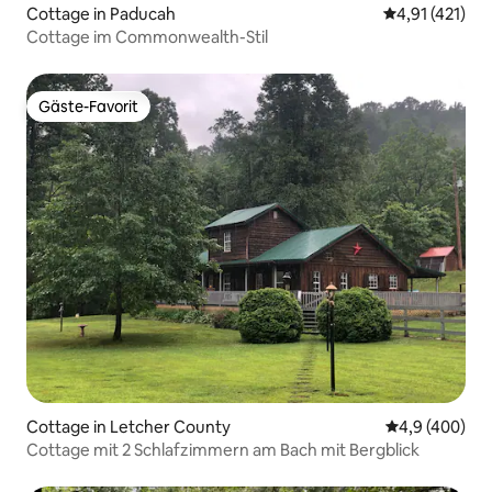
Cottage in Paducah
Durchschnittl
4,91 (421)
Cottage im Commonwealth-Stil
Gäste-Favorit
Gäste-Favorit
Cottage in Letcher County
Durchschnittl
4,9 (400)
Cottage mit 2 Schlafzimmern am Bach mit Bergblick