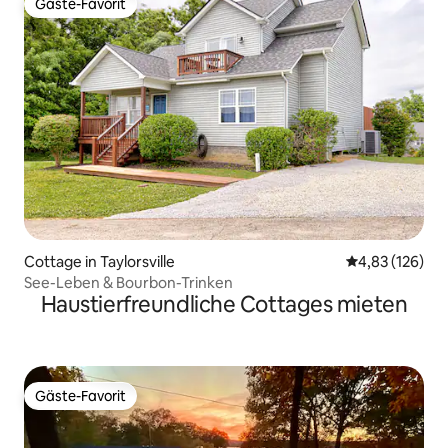
Gäste-Favorit
Gäste-Favorit
Cottage in Taylorsville
Durchschnittl
4,83 (126)
See-Leben & Bourbon-Trinken
Haustierfreundliche Cottages mieten
Gäste-Favorit
Gäste-Favorit