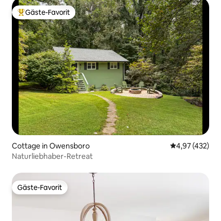
Gäste-Favorit
Beliebter Gäste-Favorit.
Cottage in Owensboro
Durchschnittli
4,97 (432)
Naturliebhaber-Retreat
Gäste-Favorit
Gäste-Favorit