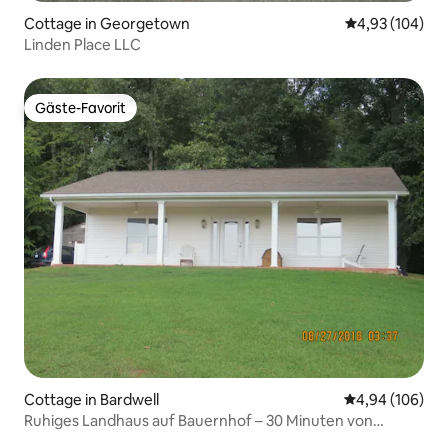
Cottage in Georgetown
Durchschnittli
4,93 (104)
Linden Place LLC
Gäste-Favorit
Gäste-Favorit
Cottage in Bardwell
Durchschnittli
4,94 (106)
Ruhiges Landhaus auf Bauernhof – 30 Minuten von
Paducah