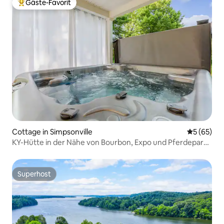
Gäste-Favorit
Beliebter Gäste-Favorit.
Cottage in Simpsonville
Durchschni
5 (65)
KY-Hütte in der Nähe von Bourbon, Expo und Pferdepark |
Whirlpool
Superhost
Superhost