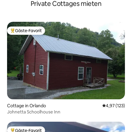
Private Cottages mieten
Gäste-Favorit
Beliebter Gäste-Favorit.
Cottage in Orlando
Durchschnittl
4,97 (123)
Johnetta Schoolhouse Inn
Gäste-Favorit