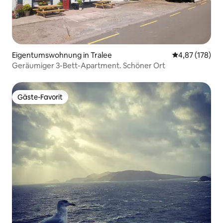
Eigentumswohnung in Tralee
Durchschnittl
4,87 (178)
Geräumiger 3-Bett-Apartment. Schöner Ort
Gäste-Favorit
Gäste-Favorit