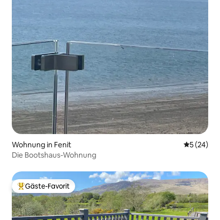
Wohnung in Fenit
Durchschni
5 (24)
Die Bootshaus-Wohnung
Gäste-Favorit
Beliebter Gäste-Favorit.