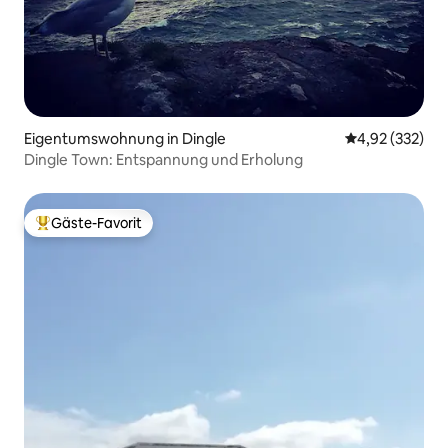
Eigentumswohnung in Dingle
Durchschnittli
4,92 (332)
Dingle Town: Entspannung und Erholung
Gäste-Favorit
Beliebter Gäste-Favorit.