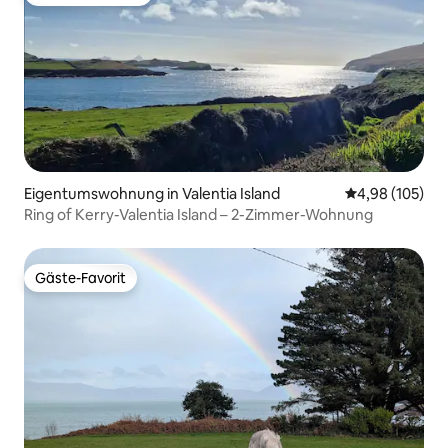
Beliebter Gäste-Favorit.
Eigentumswohnung in Valentia Island
Durchschnittli
4,98 (105)
Ring of Kerry-Valentia Island – 2-Zimmer-Wohnung
Gäste-Favorit
Gäste-Favorit