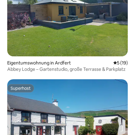
Eigentumswohnung in Ardfert
Durchschn
5 (19)
Abbey Lodge – Gartenstudio, große Terrasse & Parkplatz
Superhost
Superhost