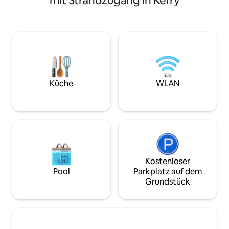
mit Strandzugang in Kerry
dem 17. Jahrhunde
spazierst, atme die frische Meeresluft
restauriert und ve
ein, genieße den Sternenhimmel, bevor
jahrhundertealte
du mit dem Rauschen des Meeres
modernem Komfort. Dieses histo
einschläfst. Wohl Irlands schönste
Haus, benannt na
Landschaft, genieße den Blick auf die
Goodman, einem 
Halbinsel Dingle/die Bucht
Uilleann-Dudelsac
Coumeenoole, die Blasket-Inseln und
und Sammler irisch
Dunmore Head. Der berühmte Strand
Wärme, Ruhe und 
von Coumeenoole liegt nur 10
Küche
WLAN
Luxus für Reisend
Gehminuten entfernt, die Stadt Dingle
Besonderes suche
liegt 10 Meilen entfernt und Killarney 50
Meilen.
Kostenloser
Pool
Parkplatz auf dem
Grundstück