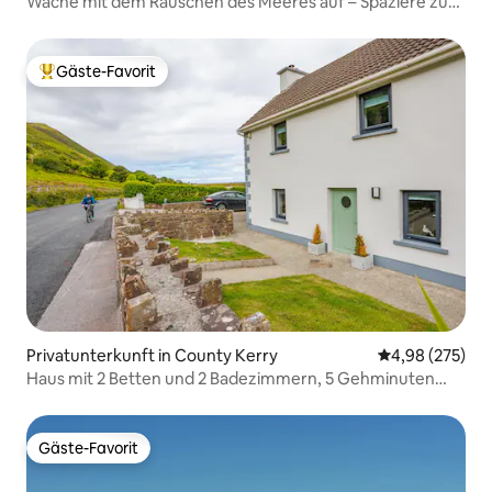
Wache mit dem Rauschen des Meeres auf – Spaziere zum
Strand
Gäste-Favorit
Beliebter Gäste-Favorit.
Privatunterkunft in County Kerry
Durchschnittli
4,98 (275)
Haus mit 2 Betten und 2 Badezimmern, 5 Gehminuten
vom Strand entfernt
Gäste-Favorit
Gäste-Favorit