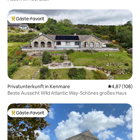
Gäste-Favorit
Beliebter Gäste-Favorit.
Privatunterkunft in Kenmare
Durchschnittli
4,87 (108)
Beste Aussicht Wild Atlantic Way-Schönes großes Haus
Gäste-Favorit
Beliebter Gäste-Favorit.