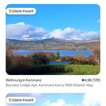
Gäste-Favorit
Beliebter Gäste-Favorit.
Wohnung in Kenmare
Durchschnittli
4,96 (129)
Bayview Lodge Apt. Kenmare Kerry Wild Atlantic Way
Gäste-Favorit
Beliebter Gäste-Favorit.