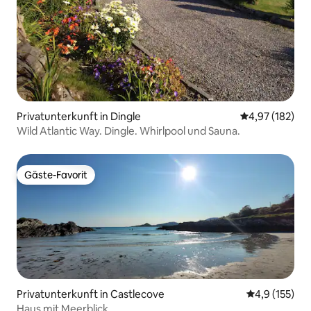
Privatunterkunft in Dingle
Durchschnittl
4,97 (182)
Wild Atlantic Way. Dingle. Whirlpool und Sauna.
Gäste-Favorit
Gäste-Favorit
Privatunterkunft in Castlecove
Durchschnitt
4,9 (155)
Haus mit Meerblick