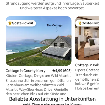
Strandzugang werden aufgrund ihrer Lage, Sauberkeit
und weiterer Aspekte hoch bewertet.
Gäste-Favorit
Gäste-Favorit
Beliebter Gäste-Favorit.
Beliebter Gäste-F
Cottage in Ballym
Pipers Cottage – 
Cottage in County Kerry
Durchschnittliche Bewertung: 4
4,99 (605)
mit Meerblick, Din
Tritt durch die gel
Küsten-Cottage, Dingle am Wild Atlantic
gemütlichen Zuflu
Way
Entspanne dich in unserem gemütlichen
kalkweiß getüncht
Ferienhaus am weltberühmten Wild
Holzbalken entspa
Atlantic Way/Slea Head Drive. Genieße
reichen Vergange
den herrlichen Blick auf die Küste und
Ferienhauses verb
Beliebte Ausstattung in Unterkünften
die herrlichen Sonnenuntergänge,
einst verlassene 
während du an der Küste entlang