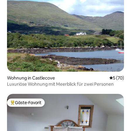
Wohnung in Castlecove
Durchschni
5 (70)
Luxuriöse Wohnung mit Meerblick für zwei Personen
Gäste-Favorit
Beliebter Gäste-Favorit.