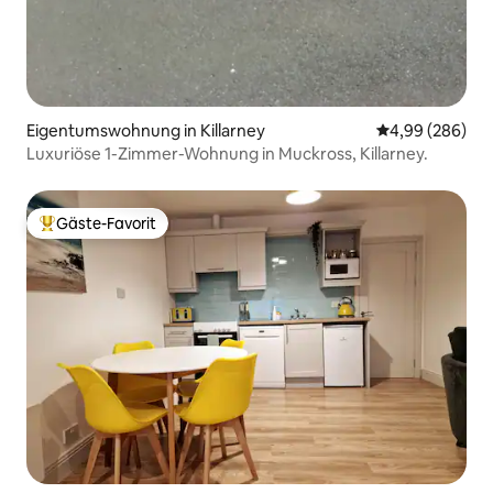
Eigentumswohnung in Killarney
Durchschnittli
4,99 (286)
Luxuriöse 1-Zimmer-Wohnung in Muckross, Killarney.
Gäste-Favorit
Beliebter Gäste-Favorit.