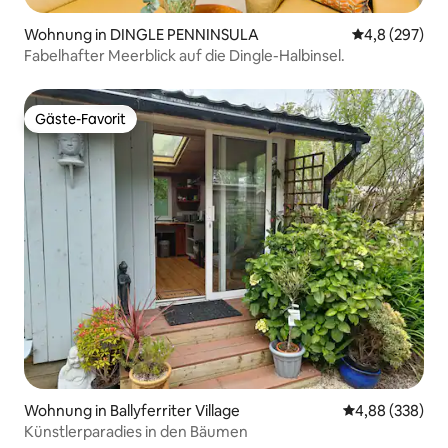
Wohnung in DINGLE PENNINSULA
Durchschnittl
4,8 (297)
Fabelhafter Meerblick auf die Dingle-Halbinsel.
Gäste-Favorit
Gäste-Favorit
Wohnung in Ballyferriter Village
Durchschnittli
4,88 (338)
Künstlerparadies in den Bäumen