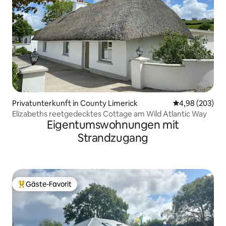
Privatunterkunft in County Limerick
Durchschnittli
4,98 (203)
Elizabeths reetgedecktes Cottage am Wild Atlantic Way
Eigentumswohnungen mit
Strandzugang
Gäste-Favorit
Beliebter Gäste-Favorit.