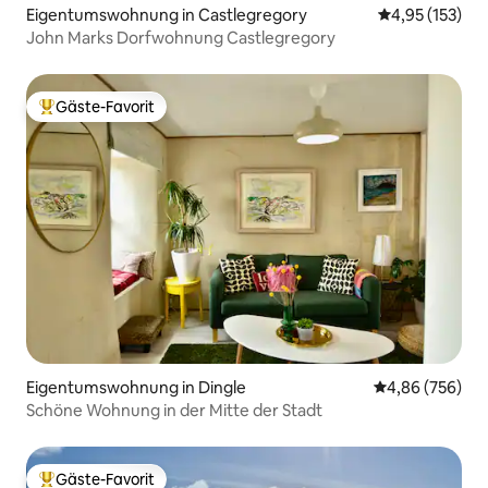
Eigentumswohnung in Castlegregory
Durchschnittl
4,95 (153)
John Marks Dorfwohnung Castlegregory
Gäste-Favorit
Beliebter Gäste-Favorit.
Eigentumswohnung in Dingle
Durchschnittli
4,86 (756)
Schöne Wohnung in der Mitte der Stadt
Gäste-Favorit