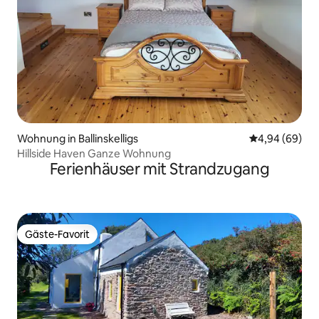
Wohnung in Ballinskelligs
Durchschnittl
4,94 (69)
Hillside Haven Ganze Wohnung
Ferienhäuser mit Strandzugang
Gäste-Favorit
Gäste-Favorit