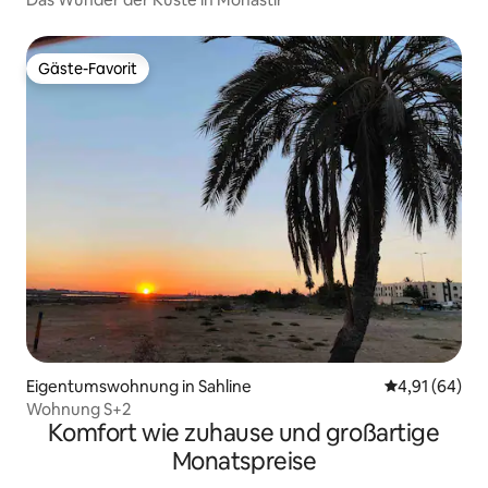
Gäste-Favorit
Gäste-Favorit
Eigentumswohnung in Sahline
Durchschnitt
4,91 (64)
Wohnung S+2
Komfort wie zuhause und großartige
Monatspreise