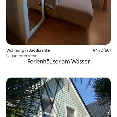
Wohnung in Juodkrantė
Durchschnitt
4,72 (60)
Lagunenterrasse
Ferienhäuser am Wasser