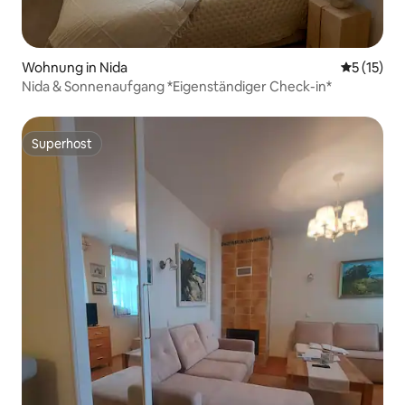
Wohnung in Nida
Durchschn
5 (15)
Nida & Sonnenaufgang *Eigenständiger Check-in*
Superhost
Superhost