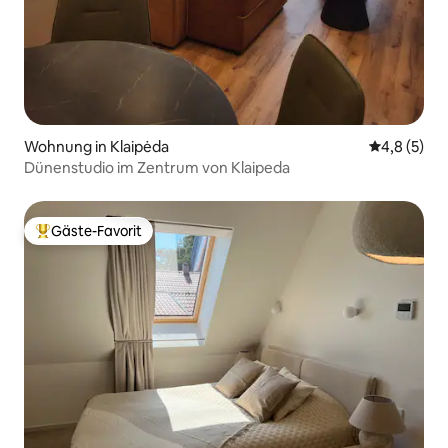
Wohnung in Klaipėda
Durchschni
4,8 (5)
Dünenstudio im Zentrum von Klaipeda
Gäste-Favorit
Beliebter Gäste-Favorit.