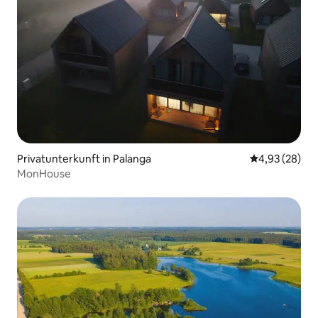
Privatunterkunft in Palanga
Durchschnittl
4,93 (28)
MonHouse