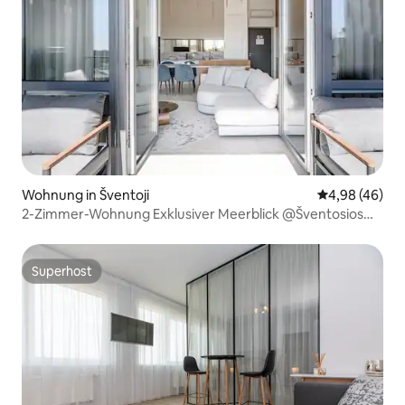
Wohnung in Šventoji
Durchschnittl
4,98 (46)
2-Zimmer-Wohnung Exklusiver Meerblick @Šventosios
Vartai
Superhost
Superhost