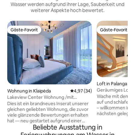
Wasser werden aufgrund ihrer Lage, Sauberkeit und
weiterer Aspekte hoch bewertet.
Gäste-Favorit
Gäste-Favorit
Gäste-Favorit
Gäste-Favorit
Loft in Palanga
Geräumiges Loft 
Wohnung in Klaipėda
Durchschnittliche Bewertung: 
4,97 (34)
Strandbalkon
Wache mit dem Ra
Lakeview Center Wohnung /mit
auf und schlafe mi
kostenlosem Parkplatz
Dies ist ein brandneues Inserat unserer
– willkommen im 
gleichen geliebten Wohnung, die zuvor
nächsten gelegene
viele glänzende Bewertungen erhalten
Dieses geräumige,
hat — neu gestartet aufgrund einer
Studio bietet eine
Beliebte Ausstattung in
Änderung in unserem Hosting-Setup.
direkten Dünenzug
Erlebe den Luxus unserer Wohnung mit