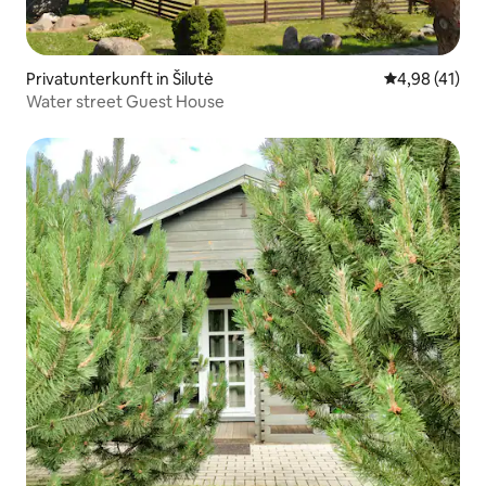
Privatunterkunft in Šilutė
Durchschnitt
4,98 (41)
Water street Guest House