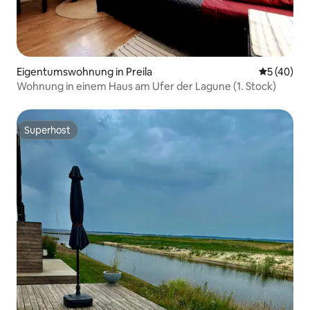
Eigentumswohnung in Preila
Durchschni
5 (40)
Wohnung in einem Haus am Ufer der Lagune (1. Stock)
Superhost
Superhost