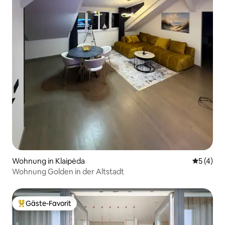
Wohnung in Klaipėda
Durchsch
5 (4)
Wohnung Golden in der Altstadt
Gäste-Favorit
Beliebter Gäste-Favorit.