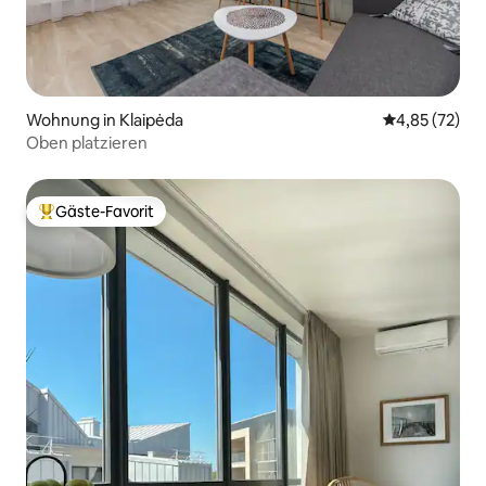
Wohnung in Klaipėda
Durchschnitt
4,85 (72)
Oben platzieren
Gäste-Favorit
Beliebter Gäste-Favorit.