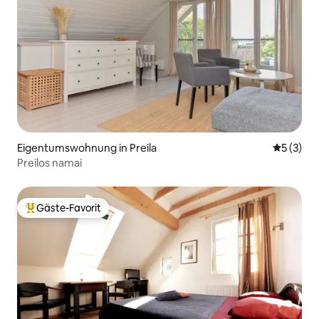
Eigentumswohnung in Preila
Durchsch
5 (3)
Preilos namai
Gäste-Favorit
Beliebter Gäste-Favorit.