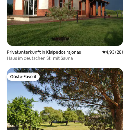
Privatunterkunft in Klaipėdos rajonas
Durchschnittl
4,93 (28)
Haus im deutschen Stil mit Sauna
Gäste-Favorit
Gäste-Favorit