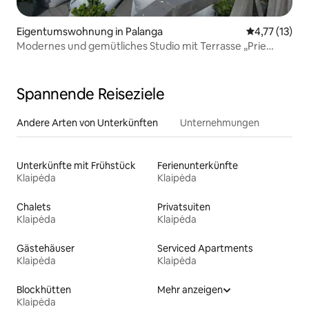
Eigentumswohnung in Palanga
Durchschnitt
4,77 (13)
Modernes und gemütliches Studio mit Terrasse „Prie
Juros“
Spannende Reiseziele
Andere Arten von Unterkünften
Unternehmungen
Unterkünfte mit Frühstück
Ferienunterkünfte
Klaipėda
Klaipėda
Chalets
Privatsuiten
Klaipėda
Klaipėda
Gästehäuser
Serviced Apartments
Klaipėda
Klaipėda
Blockhütten
Mehr anzeigen
Klaipėda