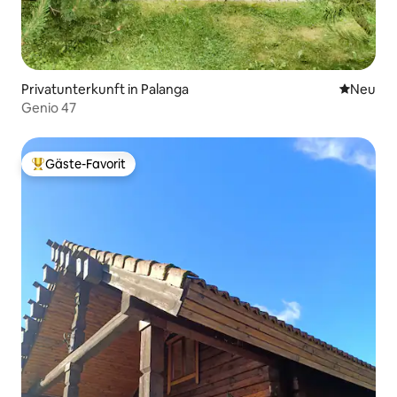
Privatunterkunft in Palanga
Neue Unt
Neu
Genio 47
Gäste-Favorit
Beliebter Gäste-Favorit.