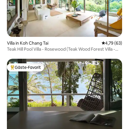
Villa in Koh Chang Tai
Durchschnitt
4,79 (63)
Teak Hill Pool Villa - Rosewood (Teak Wood Forest Villa -
Rosewood)
Gäste-Favorit
Beliebter Gäste-Favorit.