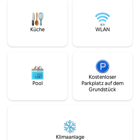
köstliche Mahlzeiten, während du die
und eine voll aus
wunderschöne Landschaft genießt.
Schlafsofa auf der
Dieses Haus ist perfekt für alle, die sich
einen weiteren Do
entspannen und die Schönheit der Natur
Lage ist 100 m vo
genießen möchten. Der perfekte Ort,
einer ruhigen Woh
Küche
WLAN
um Zeit mit Familie und Freunden zu
wenige Minuten v
verbringen
Stränden entfernt
Kostenloser
Pool
Parkplatz auf dem
Grundstück
Klimaanlage