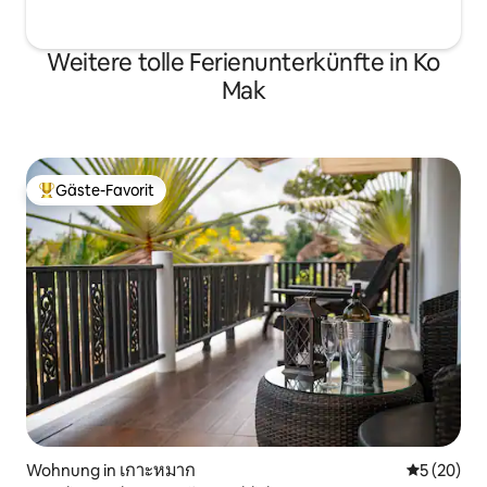
Weitere tolle Ferienunterkünfte in Ko
Mak
Gäste-Favorit
Beliebter Gäste-Favorit.
Wohnung in เกาะหมาก
Durchschni
5 (20)