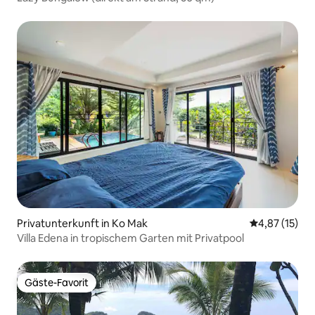
Privatunterkunft in Ko Mak
Durchschnitt
4,87 (15)
Villa Edena in tropischem Garten mit Privatpool
Gäste-Favorit
Gäste-Favorit