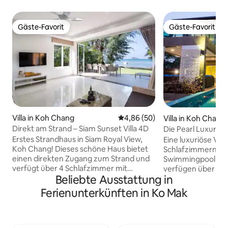
Gäste-Favorit
Gäste-Favorit
Gäste-Favorit
Gäste-Favorit
Villa in Koh Chang
Durchschnittliche Bewertung: 
4,86 (50)
Villa in Koh Chang
Direkt am Strand – Siam Sunset Villa 4D
Die Pearl Luxury Po
Erstes Strandhaus in Siam Royal View,
Eine luxuriöse Vill
Koh Chang! Dieses schöne Haus bietet
Schlafzimmern un
einen direkten Zugang zum Strand und
Swimmingpool. Di
verfügt über 4 Schlafzimmer mit
verfügen über ein
Beliebte Ausstattung in
Badezimmern für alle Zimmer. Genieße
verfügen über Balk
die atemberaubende Aussicht auf das
privaten Garten u
Ferienunterkünften in Ko Mak
Meer bequem von deinem eigenen
Außenwohnbereich
Zuhause aus. Das Haus befindet sich in
Die Villa ist kompl
der Nähe eines familienfreundlichen
verfügt über hoc
Strandclubs mit 2 Restaurants. Genieße
wie Flachbildferns