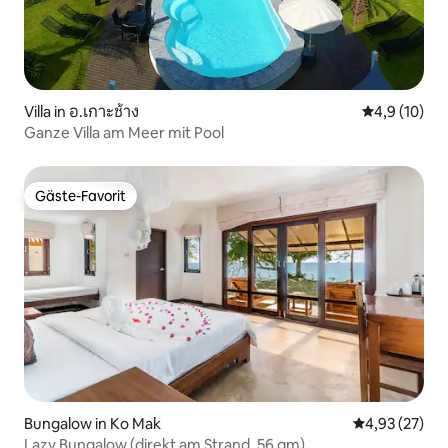
Villa in อ.เกาะช้าง
Durchschnit
4,9 (10)
Ganze Villa am Meer mit Pool
Gäste-Favorit
Gäste-Favorit
Bungalow in Ko Mak
Durchschnitt
4,93 (27)
Lazy Bungalow (direkt am Strand, 56 qm)