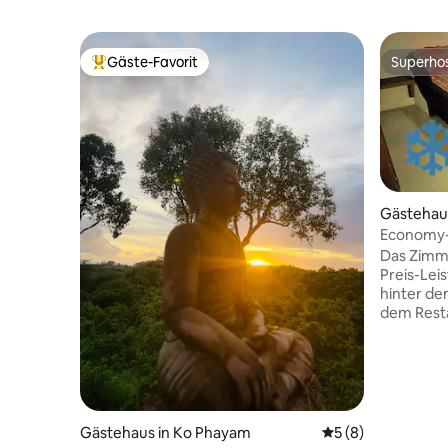
Gäste-Favorit
Superho
Beliebter Gäste-Favorit.
Superho
Gästehau
Economy-
Das Zimme
Preis-Leis
hinter d
dem Restauran
ist sehr 
Kleidersc
Schreibt
Kingsize-Bett. Bei diesem A
Klimaanlage inb
Frühstück
Gästehaus in Ko Phayam
Durchschnittliche
5 (8)
150 ฿ (ca.