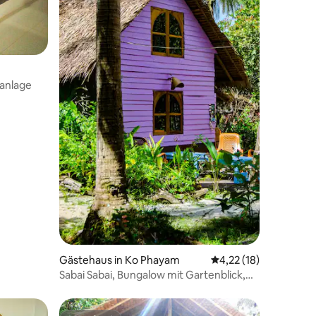
anlage
25 Bewertungen
Gästehaus in Ko Phayam
Durchschnittliche Be
4,22 (18)
Sabai Sabai, Bungalow mit Gartenblick,
2 Etagen