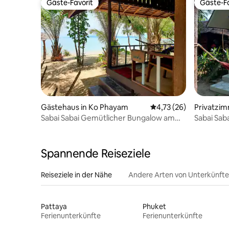
Gäste-Favorit
Gäste-Fa
Gäste-Favorit
Gäste-Fa
Gästehaus in Ko Phayam
Durchschnittliche Bew
4,73 (26)
Privatzi
Sabai Sabai Gemütlicher Bungalow am
Sabai Sab
Meer 2
Meerblick
Spannende Reiseziele
Reiseziele in der Nähe
Andere Arten von Unterkünft
Pattaya
Phuket
Ferienunterkünfte
Ferienunterkünfte