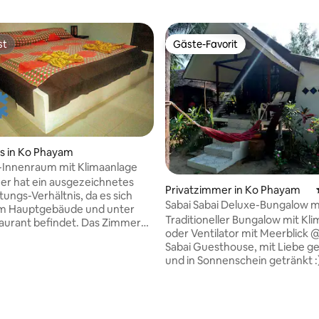
st
Gäste-Favorit
st
Gäste-Favorit
s in Ko Phayam
Innenraum mit Klimaanlage
r hat ein ausgezeichnetes
Privatzimmer in Ko Phayam
tungs-Verhältnis, da es sich
Sabai Sabai Deluxe-Bungalow m
em Hauptgebäude und unter
Meerblick
Traditioneller Bungalow mit Kl
t befindet. Das Zimmer
oder Ventilator mit Meerblick 
geräumig mit einem
Sabai Guesthouse, mit Liebe 
hrank, einem großen
und in Sonnenschein getränkt :
isch und einem bequemen
Fantastischer Garten und teilw
ngebot ist die
Meerblick vom gemütlichen, mi
egriffen. Ein beliebtes
Hängematten gefüllten Balkon
 ist zum Sonderpreis von je
 Bewertung: 5 von 5, 8 Bewertungen
umgeben von schöner Natur. N
 4 €) erhältlich. Schauen Sie sich