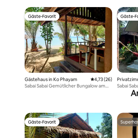
Gäste-Favorit
Gäste-Fa
Gäste-Favorit
Gäste-Fa
Gästehaus in Ko Phayam
Durchschnittliche Bew
4,73 (26)
Privatzi
Sabai Sabai Gemütlicher Bungalow am
Sabai Sab
A
Meer 2
Meerblick
Gäste-Favorit
Superho
Gäste-Favorit
Superho