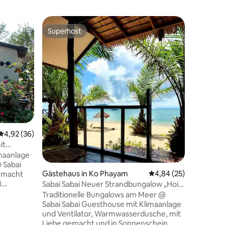
Superhost
Gäste-F
Superhost
Gäste-F
Durchschnittliche Bewertung: 4,92 von 5, 36 Bewertungen
4,92 (36)
Gästehau
it
Sabai Sa
imaanlage
Traditio
@ Sabai
Sabai Sa
Gästehaus in Ko Phayam
Durchschnittliche Be
4,84 (25)
gemacht
gemacht 
)
:) Bungal
Sabai Sabai Neuer Strandbungalow „Hoi
eise
mit Meer
An“
Traditionelle Bungalows am Meer @
t
Hängemat
Sabai Sabai Guesthouse mit Klimaanlage
,
umgeben
und Ventilator, Warmwasserdusche, mit
ur ein
Ventilat
Liebe gemacht und in Sonnenschein