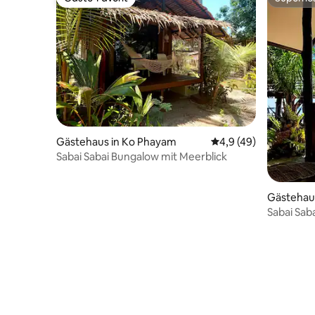
Gäste-Favorit
Superho
Gästehaus in Ko Phayam
Durchschnittliche Be
4,9 (49)
Sabai Sabai Bungalow mit Meerblick
Gästehau
Sabai Sab
An“