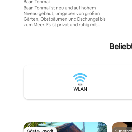
Baan Tonmai
die Speisek
Baan Tonmai ist neu und auf hohem
schick un
Niveau gebaut, umgeben von großen
brauchst.
Gärten, Obstbäumen und Dschungel bis
zum Meer. Es ist privat und ruhig mit
einer schönen 1 Kilometer langen
Zufahrtsstraße durch den Wald. Nur das
Surfen, das in der Nähe pocht, der
Belieb
Pfeifruf von Raubvögeln und Adlern,
Singvögeln und Zikaden sind Tag und
Nacht zu hören. Affen werden von Zeit
zu Zeit im Wald plaudern und streiten,
und meine Nashornvogelfamilie wird in
den Cashewnussbäumen kreischen,
wenn sie zum Frühstück oder
Abendessen kommen.
WLAN
Gäste-Favorit
Superho