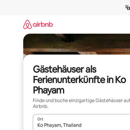
Zu
Inhalten
springen
Gästehäuser als
Ferienunterkünfte in Ko
Phayam
Finde und buche einzigartige Gästehäuser au
Airbnb.
Ort
Wenn Ergebnisse verfügbar sind, navigiere mit d