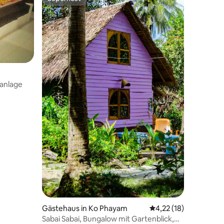
Superhost
anlage
25 Bewertungen
Gästehaus in Ko Phayam
Durchschnittliche Be
4,22 (18)
Sabai Sabai, Bungalow mit Gartenblick,