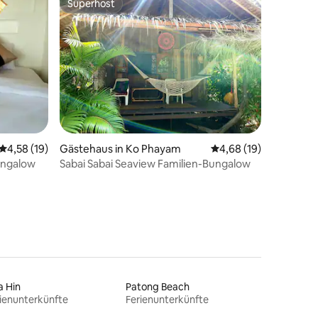
Superhost
Superhost
36 Bewertungen
Durchschnittliche Bewertung: 4,58 von 5, 19 Bewertungen
4,58 (19)
Gästehaus in Ko Phayam
Durchschnittliche Be
4,68 (19)
ungalow
Sabai Sabai Seaview Familien-Bungalow
a Hin
Patong Beach
ienunterkünfte
Ferienunterkünfte