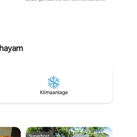
t :)
getränkt:) Fantastische Nähe zum
Meerblick vom gemütlichen
Hängemattenbalkon umgeben von
schöner Natur. Ich habe ein Doppelbett,
1 Schlafsofa.
 Phayam
Klimaanlage
Superhost