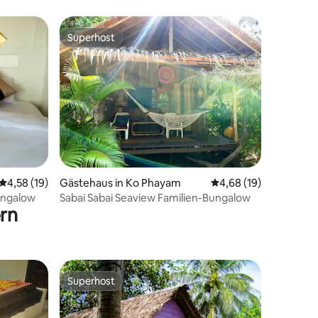
2 Etagen
Superhost
Superhost
36 Bewertungen
Durchschnittliche Bewertung: 4,58 von 5, 19 Bewertungen
4,58 (19)
Gästehaus in Ko Phayam
Durchschnittliche Be
4,68 (19)
ungalow
Sabai Sabai Seaview Familien-Bungalow
rn
Superhost
Superhost