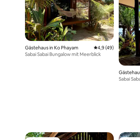
Gästehaus in Ko Phayam
Durchschnittliche Be
4,9 (49)
Sabai Sabai Bungalow mit Meerblick
Gästehau
Sabai Sab
An“