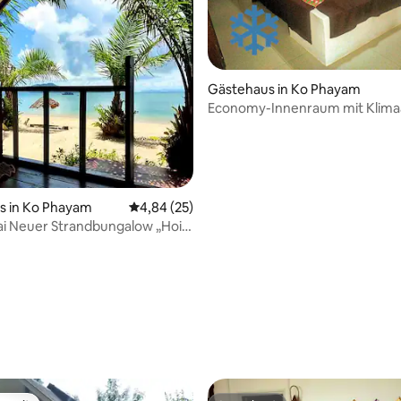
Gästehaus in Ko Phayam
Economy-Innenraum mit Klima
wertung: 4,9 von 5, 49 Bewertungen
s in Ko Phayam
Durchschnittliche Bewertung: 4,84 von 5, 
4,84 (25)
ai Neuer Strandbungalow „Hoi