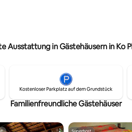
paar Schritte vom Meer entfern
arte auf den Bildern an. Bitte
s eine Nachricht, wenn du es
te Ausstattung in Gästehäusern in Ko
Kostenloser Parkplatz auf dem Grundstück
Familienfreundliche Gästehäuser
st
Superhost