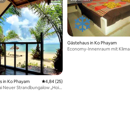
st
Superhost
Gästehaus in Ko Phayam
Economy-Innenraum mit Klima
wertung: 4,9 von 5, 49 Bewertungen
s in Ko Phayam
Durchschnittliche Bewertung: 4,84 von 5, 
4,84 (25)
ai Neuer Strandbungalow „Hoi