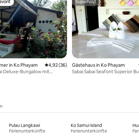
vorit
Superhost
vorit
Superhost
ertung: 4,73 von 5, 26 Bewertungen
mmer in Ko Phayam
Durchschnittliche Bewertung: 4,92 von 5, 
4,92 (36)
Gästehaus in Ko Phayam
ai Deluxe-Bungalow mit
Sabai Sabai Seafont Superior B
en
Pulau Langkawi
Ko Samui Island
Hu
Ferienunterkünfte
Ferienunterkünfte
Fer