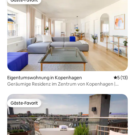
Gäste-Favorit
Eigentumswohnung in Kopenhagen
Durchschn
5 (13)
Geräumige Residenz im Zentrum von Kopenhagen |
Schlafplätze für 4
Gäste-Favorit
Gäste-Favorit