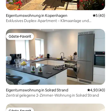
Eigentumswohnung in Kopenhagen
Durchschni
5 (40)
Exklusives Duplex-Apartment – Klimaanlage und
Dachterrasse
Gäste-Favorit
Gäste-Favorit
Eigentumswohnung in Solrød Strand
Durchschnittl
4,93 (40)
Zentral gelegene 2-Zimmer-Wohnung in Solrød Strand
Gäste-Favorit