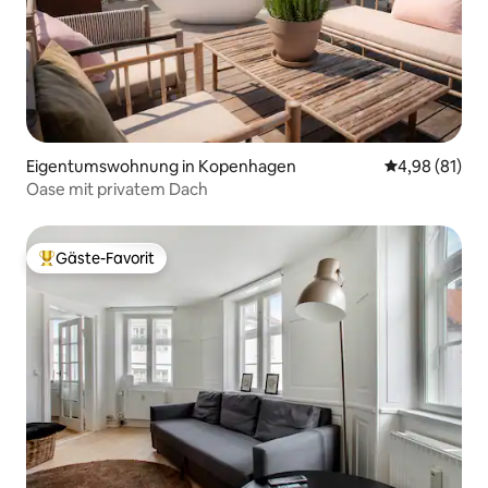
Eigentumswohnung in Kopenhagen
Durchschnitt
4,98 (81)
Oase mit privatem Dach
Gäste-Favorit
Beliebter Gäste-Favorit.