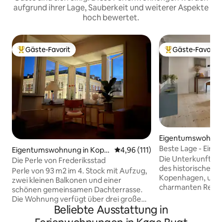
aufgrund ihrer Lage, Sauberkeit und weiterer Aspekte
hoch bewertet.
Gäste-Favorit
Gäste-Favorit
Beliebter Gäste-Favorit.
Beliebter Gäste-F
Eigentumswohnun
enhagen
Beste Lage - Eine
Eigentumswohnung in Kope
Durchschnittliche Bewertung: 
4,96 (111)
Badezimmer von 
Die Unterkunft be
nhagen
Die Perle von Frederiksstad
des historischen 
Perle von 93 m2 im 4. Stock mit Aufzug,
Kopenhagen, umg
zwei kleinen Balkonen und einer
charmanten Resta
schönen gemeinsamen Dachterrasse.
lebhaften Bars und
Die Wohnung verfügt über drei große
Geschäften. Gleic
Beliebte Ausstattung in
nach Süden ausgerichtete Zimmer mit
die schönen Burg
eigenem Bad + ein Zimmer nach Osten.