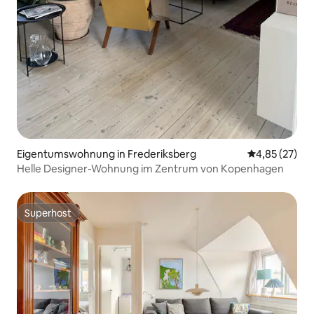
Eigentumswohnung in Frederiksberg
Durchschnitt
4,85 (27)
Helle Designer-Wohnung im Zentrum von Kopenhagen
Superhost
Superhost