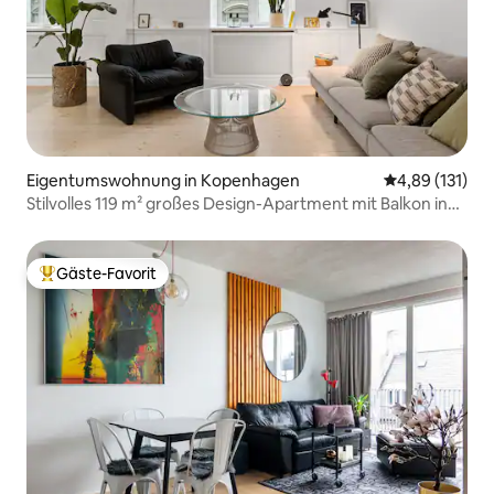
Eigentumswohnung in Kopenhagen
Durchschnittl
4,89 (131)
Stilvolles 119 m² großes Design-Apartment mit Balkon in
Vesterbro
Gäste-Favorit
Beliebter Gäste-Favorit.