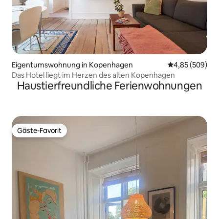
Eigentumswohnung in Kopenhagen
Durchschnittli
4,85 (509)
Das Hotel liegt im Herzen des alten Kopenhagen
Haustierfreundliche Ferienwohnungen
Gäste-Favorit
Gäste-Favorit