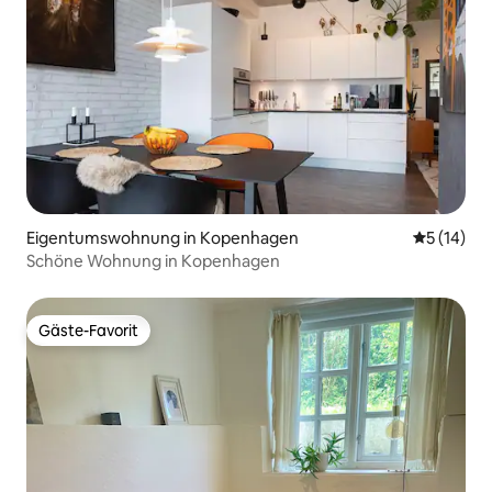
Eigentumswohnung in Kopenhagen
Durchschn
5 (14)
Schöne Wohnung in Kopenhagen
Gäste-Favorit
Gäste-Favorit