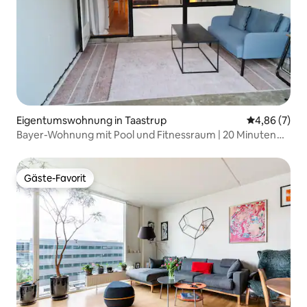
Eigentumswohnung in Taastrup
Durchschnitt
4,86 (7)
Bayer-Wohnung mit Pool und Fitnessraum | 20 Minuten
zum Flughafen Kopenhagen
Gäste-Favorit
Gäste-Favorit