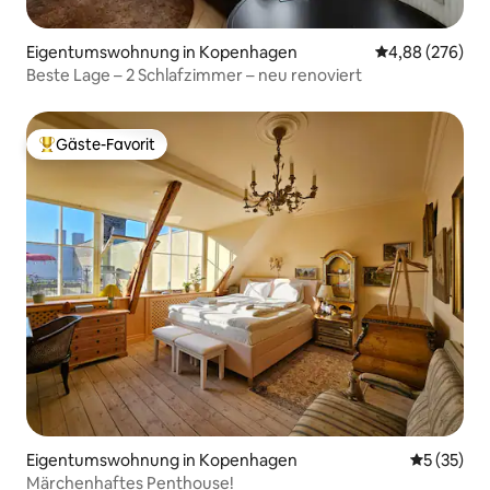
Eigentumswohnung in Kopenhagen
Durchschnittli
4,88 (276)
Beste Lage – 2 Schlafzimmer – neu renoviert
Gäste-Favorit
Beliebter Gäste-Favorit.
Eigentumswohnung in Kopenhagen
Durchschn
5 (35)
Märchenhaftes Penthouse!