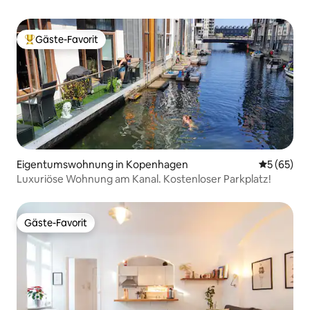
Gäste-Favorit
Beliebter Gäste-Favorit.
Eigentumswohnung in Kopenhagen
Durchschni
5 (65)
Luxuriöse Wohnung am Kanal. Kostenloser Parkplatz!
Gäste-Favorit
Gäste-Favorit