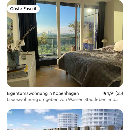
Gäste-Favorit
Gäste-Favorit
Eigentumswohnung in Kopenhagen
Durchschnitt
4,91 (35)
Luxuswohnung umgeben von Wasser, Stadtleben und
Natur