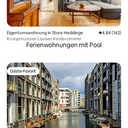
Eigentumswohnung in Store Heddinge
Durchschnittli
4,84 (142)
Kronprinzessin Louises Kinderzimmer
Ferienwohnungen mit Pool
Gäste-Favorit
Gäste-Favorit