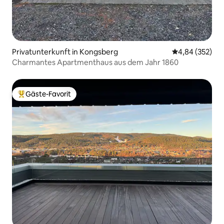
Privatunterkunft in Kongsberg
Durchschnittli
4,84 (352)
Charmantes Apartmenthaus aus dem Jahr 1860
Gäste-Favorit
Beliebter Gäste-Favorit.