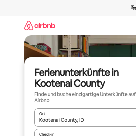
Zu
Inhalten
springen
Ferienunterkünfte in
Kootenai County
Finde und buche einzigartige Unterkünfte auf
Airbnb
Ort
Wenn Ergebnisse verfügbar sind, navigiere mit d
Check-in