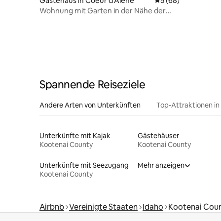
Gästehaus in Coeur d'Alene
Durchschnittliche 
5 (68)
Wohnung mit Garten in der Nähe der
Innenstadt – Whirlpool und Sauna
Spannende Reiseziele
Andere Arten von Unterkünften
Top-Attraktionen in
Unterkünfte mit Kajak
Gästehäuser
Kootenai County
Kootenai County
Unterkünfte mit Seezugang
Mehr anzeigen
Kootenai County
Airbnb
Vereinigte Staaten
Idaho
Kootenai Cou