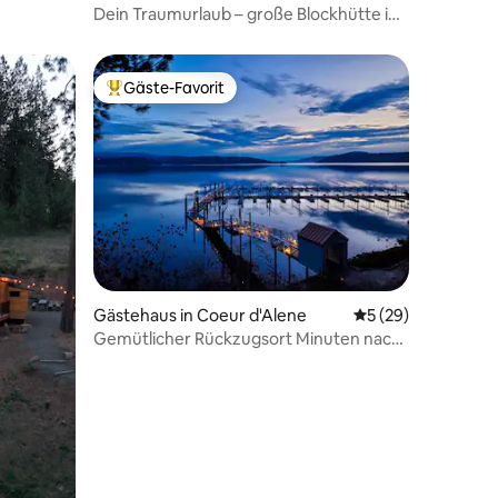
Dein Traumurlaub – große Blockhütte in
Coeur D'Alene
Gäste-Favorit
Beliebter Gäste-Favorit.
29 Bewertungen
Gästehaus in Coeur d'Alene
Durchschnittliche
5 (29)
Gemütlicher Rückzugsort Minuten nach
CDA 2/1 (Bootsparkplatz)