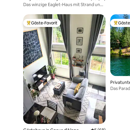
Steg
Das winzige Eaglet-Haus mit Strand und
Whirlpool
Gäste-Favorit
Gäste
Beliebter Gäste-Favorit.
Beliebte
Privatunt
e
Das Parad
gefunde