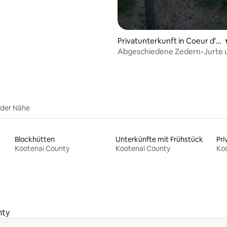
Bewertung: 5 von 5, 68 Bewertungen
Privatunterkunft in Coeur d'A
lene
Abgeschiedene Zedern-Jurte 
Hütte • Sauna • Kaltes Bad
 der Nähe
Blockhütten
Unterkünfte mit Frühstück
Pri
Kootenai County
Kootenai County
Ko
nty