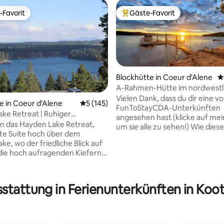
-Favorit
Gäste-Favorit
r Gäste-Favorit.
Beliebter Gäste-Favorit.
Blockhütte in Coeur d'Alene
D
A-Rahmen-Hütte im nordwestli
am See mit Spa, Strand und Do
Vielen Dank, dass du dir eine v
e in Coeur d'Alene
Durchschnittliche Bewertung: 5 von 5, 1
5 (145)
FunToStayCDA-Unterkünften
ke Retreat | Ruhiger
angesehen hast (klicke auf mein
rt mit Seeblick
 in das Hayden Lake Retreat,
um sie alle zu sehen!) Wie diese
rtung: 4,89 von 5, 246 Bewertungen
ate Suite hoch über dem
jede Unterkunft sehr einzigarti
ke, wo der friedliche Blick auf
tolles Preis-Leistungs-Verhältnis
die hoch aufragenden Kiefern
bester Lage und vollgepackt mi
rische Luft von Nord-Idaho dich
unterhaltsamen Annehmlichke
aden, zu entspannen. Beginne
(Whirlpools, Feuerstellen, kost
rgen mit Kaffee auf der
Fahrräder und Wasserfahrzeuge
sstattung in Ferienunterkünften in Koo
en Terrasse, verbringe den
usw.) für den ultimativen Urlau
andern, Radfahren,
nie vergessen wirst! Wenn du dich für
en oder der Erkundung des
dieses Haus entscheidest, woh
genen Hayden Lake und von
Paradies von Idaho in der örtlic