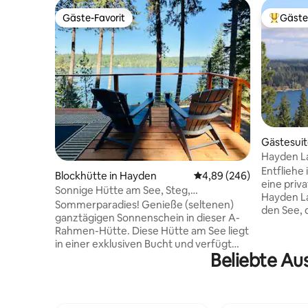
Gäste-Favorit
Gäste
Gäste-Favorit
Beliebte
Gästesuit
Hayden La
Rückzugso
Entfliehe
Blockhütte in Hayden
Durchschnittliche Bewe
4,89 (246)
eine priv
Sonnige Hütte am See, Steg,
Hayden La
Sonnenuntergänge & Haustiere ok!
Sommerparadies! Genieße (seltenen)
den See, 
ganztägigen Sonnenschein in dieser A-
und die f
Rahmen-Hütte. Diese Hütte am See liegt
dazu einl
in einer exklusiven Bucht und verfügt
deinen Mo
Beliebte Au
über einen großen privaten Steg und
überdacht
sauberes, tiefes Wasser (kein
Tag mit W
Sumpf/Seetang). Diese stilvolle Hütte
Bootfahr
aus der Mitte des Jahrhunderts verfügt
nahegele