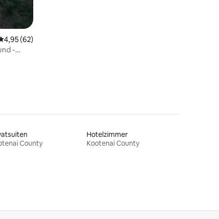
Durchschnittliche Bewertung: 4,95 von 5, 62 Bewertungen
4,95 (62)
und -
vatsuiten
Hotelzimmer
otenai County
Kootenai County