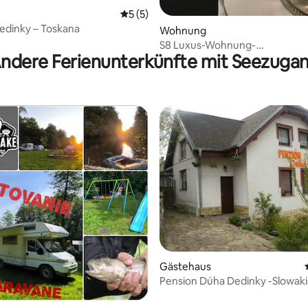
Durchschnittliche Bewertung: 5 von 5,
5 (5)
edinky – Toskana
Wohnung
S8 Luxus-Wohnung-
ndere Ferienunterkünfte mit Seezuga
Lebensmittelgeschäft-
Netflix~Kinderbett~PCBildsch
rtung: 4,84 von 5, 166 Bewertungen
Gästehaus
Pension Dúha Dedinky -Slowak
Paradies