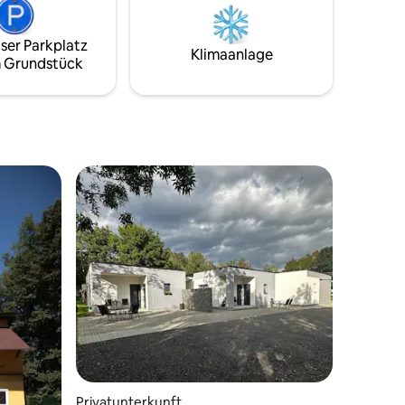
Ferienhaus ist für Familien mit Kinder
steck,
oder eine Gruppe von Touristen
ser Parkplatz
h ein
geeignet, die sich entschieden haben,
Klimaanlage
 Grundstück
mer
einen Urlaub in Zemplín zu verbringen,
deine
die sich entschieden haben, einen Urlaub
in Auto
in Zemplín zu verbringen, sei es, einen
Wellnessaufenthalt im Thermalpark
Šírava zu genießen.
Privatunterkunft