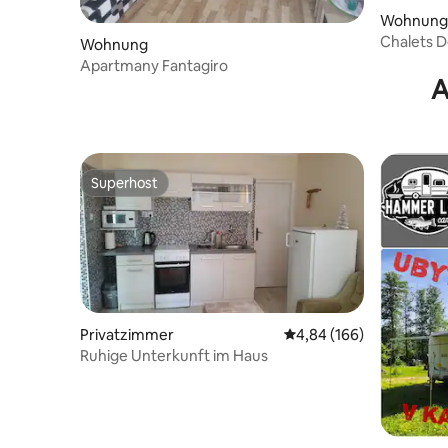
Wohnung
Chalets D
Wohnung
Apartmany Fantagiro
A
Superhost
Superhost
Privatzimmer
Durchschnittliche Bewe
4,84 (166)
Ruhige Unterkunft im Haus