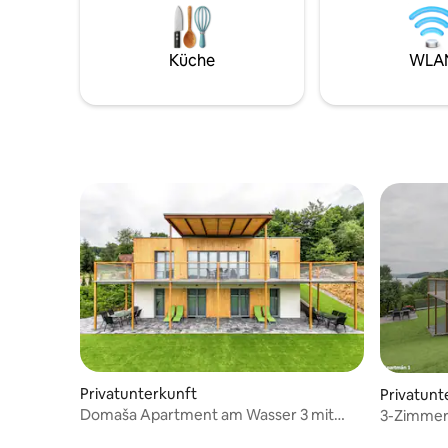
einen Kamin und einen Kessel, sodass die
Spielplatz
Privatsphäre der Gäste in den
Volleybal
Ferienhäusern gewahrt bleibt. Der
Sommer k
Küche
WLA
Whirlpool ist inbegriffen, aber das Holz,
Entspannu
das zum Aufheizen des Wassers
malerisc
benötigt wird, wird extra bezahlt. Wir
genießen,
suchen Vasa an diesem krönenden Ort.
Skigebiet
kannst.
Privatunterkunft
Privatunt
Domaša Apartment am Wasser 3 mit
3-Zimmer
privatem Whirlpool
Whirlpool