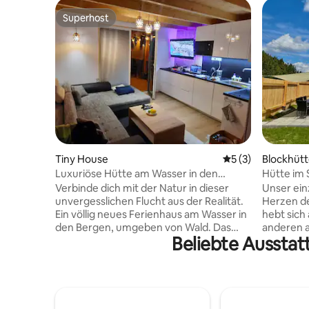
Superhost
Superhost
Tiny House
Durchschnittliche
5 (3)
Blockhüt
Luxuriöse Hütte am Wasser in den
Hütte im 
Bergen
Verbinde dich mit der Natur in dieser
Unser ein
unvergesslichen Flucht aus der Realität.
Herzen de
Ein völlig neues Ferienhaus am Wasser in
hebt sich
den Bergen, umgeben von Wald. Das
anderen a
Beliebte Ausstat
Grundstück ist eingezäunt, es befinden
Tal, soda
sich 3 Ferienhäuser darauf. Jedes hat
einen Blic
seine eigene Privatsphäre, eigentlich
einen eige
einen Parkplatz, einen eigenen Eingang,
Sterne un
eigentlich Treppen zum Wasser, einen
für Entsp
eigenen Whirlpool, einen Außengrill,
auch eine