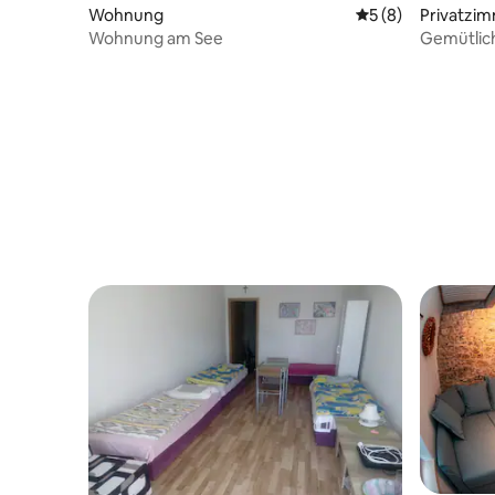
Wohnung
Durchschnittliche
5 (8)
Privatzi
Wohnung am See
Gemütlic
Gemeinsch
Min. zum