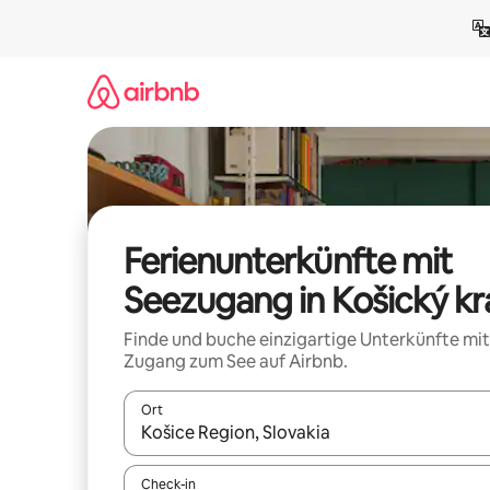
Zu
Inhalten
springen
Ferienunterkünfte mit
Seezugang in Košický kr
Finde und buche einzigartige Unterkünfte mit
Zugang zum See auf Airbnb.
Ort
Wenn Ergebnisse verfügbar sind, navigiere mit d
Check-in