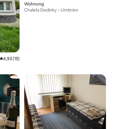
59 Bewertungen
Wohnung
Chalets Dedinky – Umbrien
Durchschnittliche Bewertung: 4,93 von 5, 15 Bewertungen
4,93 (15)