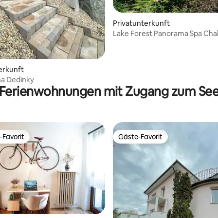
Privatunterkunft
Lake Forest Panorama Spa Chal
Seeblick
erkunft
na Dedinky
Ferienwohnungen mit Zugang zum Se
-Favorit
Gäste-Favorit
r Gäste-Favorit.
Gäste-Favorit