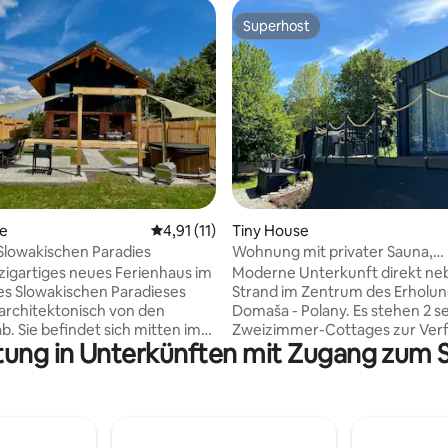
Superhost
Superhost
 Bewertung: 5 von 5, 3 Bewertungen
te
Durchschnittliche Bewertung: 4,91 von 5, 
4,91 (11)
Tiny House
Slowakischen Paradies
Wohnung mit privater Sauna,
eigenständiger Check-in
zigartiges neues Ferienhaus im
Moderne Unterkunft direkt n
s Slowakischen Paradieses
Strand im Zentrum des Erholun
 architektonisch von den
Domaša - Polany. Es stehen 2 s
b. Sie befindet sich mitten im
Zweizimmer-Cottages zur Ver
tung in Unterkünften mit Zugang zum Se
ss man von jedem Zimmer aus
die im Stil von Apartments gesta
k wie auf dem Bild hat. Du hast
Jedes verfügt über ein eigenes
nen Whirlpool mit Blick auf die
Schlafzimmer, eine Küche und 
d einen Garten, der komplett
Wohnzimmer. Die voll ausgesta
annung ausgestattet ist. Es gibt
Küche ermöglicht es Ihnen, w
n privaten multifunktionalen
Ihres Aufenthalts bequem Mah