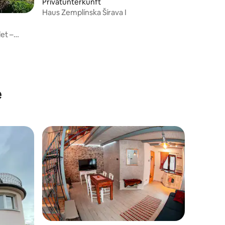
Privatunterkunft
Haus Zemplínska Šírava I
et –
e