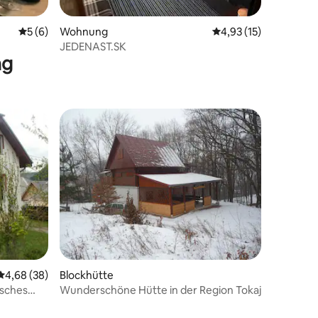
 5 Bewertungen
Durchschnittliche Bewertung: 5 von 5, 6 Bewertungen
5 (6)
Wohnung
Durchschnittliche Be
4,93 (15)
JEDENAST.SK
ng
irm~
Durchschnittliche Bewertung: 4,68 von 5, 38 Bewertungen
4,68 (38)
Blockhütte
isches
Wunderschöne Hütte in der Region Tokaj