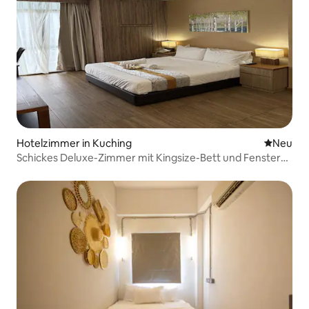
Hotelzimmer in Kuching
Neue Unt
Neu
Schickes Deluxe-Zimmer mit Kingsize-Bett und Fenster
mit Blick auf die Stadt