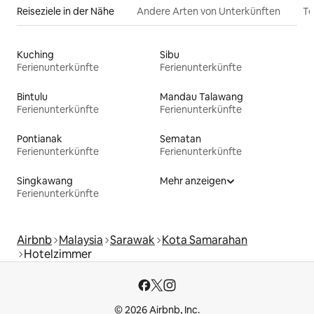
Reiseziele in der Nähe
Andere Arten von Unterkünften
To
Kuching
Sibu
Ferienunterkünfte
Ferienunterkünfte
Bintulu
Mandau Talawang
Ferienunterkünfte
Ferienunterkünfte
Pontianak
Sematan
Ferienunterkünfte
Ferienunterkünfte
Singkawang
Mehr anzeigen
Ferienunterkünfte
Airbnb
Malaysia
Sarawak
Kota Samarahan
Hotelzimmer
© 2026 Airbnb, Inc.