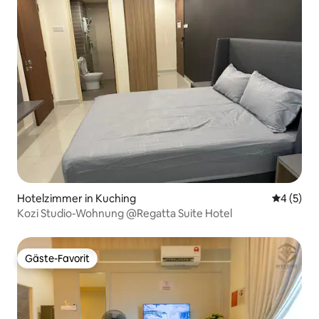
Hotelzimmer in Kuching
Durchschn
4 (5)
Kozi Studio-Wohnung @Regatta Suite Hotel
Gäste-Favorit
Gäste-Favorit