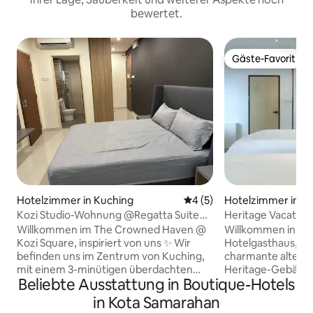
bewertet.
Gäste-Favorit
Gäste-Favorit
Hotelzimmer in Kuching
Durchschnittliche Bewertu
4 (5)
Hotelzimmer in K
Kozi Studio-Wohnung @Regatta Suite
Heritage Vacation 
Hotel
Personen Padung
Willkommen im The Crowned Haven @
Willkommen in un
Kozi Square, inspiriert von uns ✨ Wir
Hotelgasthaus, ei
befinden uns im Zentrum von Kuching,
charmante alte St
mit einem 3-minütigen überdachten
Heritage-Gebäude
Beliebte Ausstattung in Boutique-Hotels
Gehweg zum General Hospital. Im
komfortablen mod
Gebäude befinden sich Restaurants,
verwandelt. Mach 
in Kota Samarahan
eine Ambulanz, ein Indoor-Themenpark,
Arbeit und tauche 