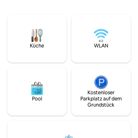
ein Food Court, ein
Erfahrung, in ein
Lebensmittelgeschäft, eine Wäscherei,
wohnen. Unsere 
ein Sky Gym und ein Infinity-Pool mit
den Charme der V
360-Grad-Stadtblick. Es liegt zentral in
modernem Komfor
der Nähe von: Flughafen (8,9 km);
erholsamen Urlaub. Erkunde die a
Stadtzentrum (4,7 km); Timberland
Straßen, köstliche
Medical Centre (3,6 km), Borneo Medical
dich in der Nähe u
Centre (4,9 km), Swinburne University (4
Aromen. Genieße
Küche
WLAN
km); Borneo Cultures Museum (3,9 km).
Ortes, voller unv
Kostenloser
Pool
Parkplatz auf dem
Grundstück