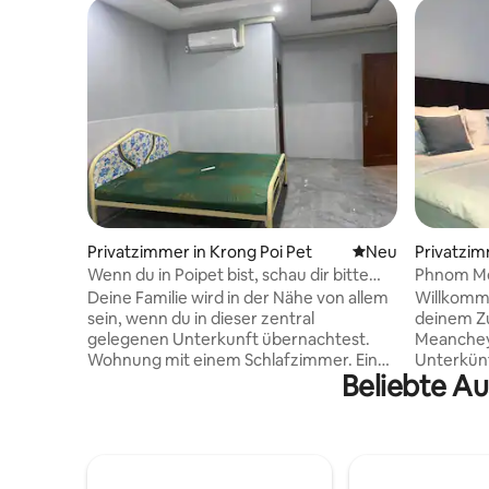
Privatzimmer in Krong Poi Pet
Neue Unterkunft
Neu
Privatzim
Wenn du in Poipet bist, schau dir bitte
Phnom Me
Orte an
Deine Familie wird in der Nähe von allem
Willkomm
sein, wenn du in dieser zentral
deinem Zu
gelegenen Unterkunft übernachtest.
Meanchey.
Wohnung mit einem Schlafzimmer. Eine
Unterkün
Beliebte Au
saubere und komfortable Wohnung mit
Mahlzeite
einem Schlafzimmer, ideal für Paare,
du in die 
Geschäftsreisende oder Alleinreisende.
Ganz gleic
Das Zimmer verfügt über eine
erkunden,
Klimaanlage und ein eigenes
wieder zu
Badezimmer mit heißem Wasser. Bitte
personali