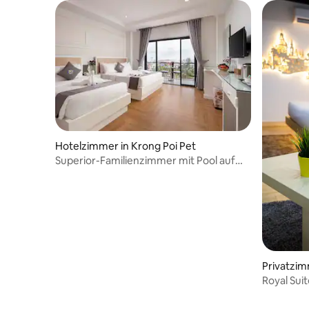
Hotelzimmer in Krong Poi Pet
Superior-Familienzimmer mit Pool auf
der Dachterrasse
Privatzim
Royal Sui