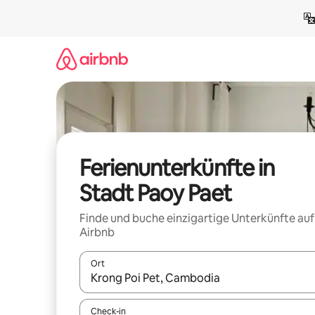
Zu
Inhalten
springen
Ferienunterkünfte in
Stadt Paoy Paet
Finde und buche einzigartige Unterkünfte auf
Airbnb
Ort
Wenn Ergebnisse verfügbar sind, navigiere mit d
Check-in