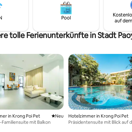
 unvergesslichen Aufenthalt.
Bezirk Watthana Nakhon
versteckte Schätze, genieße
Kostenlo
che Erlebnisse und werde Teil
N
Pool
auf dem
amilie. Lass uns deinen Besuch
slich machen. Willkommen in
hause in Sisophon!
re tolle Ferienunterkünfte in Stadt Pao
er in Krong Poi Pet
Neue Unterkunft
Neu
Hotelzimmer in Krong Poi Pet
-Familiensuite mit Balkon
Präsidentensuite mit Blick auf d