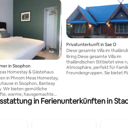
Privatunterkunft in Sae O
Diese gesamte Villa im thailändi
bietet eine friedliche
Bring Diese gesamte Villa im
thailändischen Stil bietet eine 
mer in Sisophon
Atmosphäre, perfekt für Famil
as Homestay & Gästehaus
Freundesgruppen. Sie bietet Pla
en in Phnom Meas Homestay,
zu 8 Gäste und verfügt über 2
hause in Sisophon, Banteay
Schlafzimmer, ein großes Woh
 Wir bieten gemütliche
2 Badezimmer, eine Sauna, eine
fte, warme, hausgemachte
ausgestattete Küche, eine Ter
sstattung in Ferienunterkünften in Sta
n und kuratierte Touren, damit
vorne und hinten, Klimaanlage i
lokale Kultur eintauchen kannst.
Zimmern, kostenlose Parkplät
h, ob du hier bist, um dich zu
kostenloses WLAN. Praktisch. Du kannst
 zu entspannen oder sich
bei uns lokale Gerichte, westli
 verbinden: Unsere
oder festliche Gerichte bestellen.
sierte Gastfreundschaft sorgt
befindet sich im Unterbezirk S