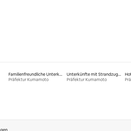
Bewertung: 5 von 5, 10 Bewertungen
Familienfreundliche Unterkünfte
Unterkünfte mit Strandzugang
Ho
Präfektur Kumamoto
Präfektur Kumamoto
Pr
ngen