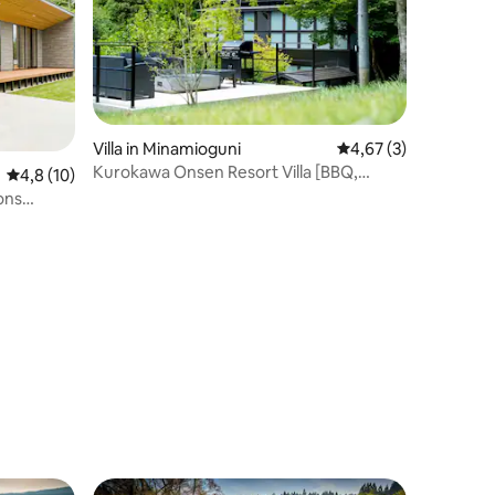
34 Bewertungen
Villa in Minamioguni
Durchschnittliche B
4,67 (3)
Kurokawa Onsen Resort Villa [BBQ,
Durchschnittliche Bewertung: 4,8 von 5, 10 Bewertungen
4,8 (10)
Onsen, private Sauna, Sternenhimmel,
ons
Feuerwerk] 2 bis 6 Personen, luxuriöse
Unterkunft zur Privatnutzung