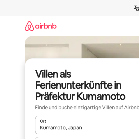
Zu
Inhalten
springen
Villen als
Ferienunterkünfte in
Präfektur Kumamoto
Finde und buche einzigartige Villen auf Airbnb
Ort
Wenn Ergebnisse verfügbar sind, navigiere mit d