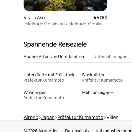
Villa in Aso
Durchschnittliche 
5 (10)
„Meihodo Geihinkan / Meihodo-Gehikan“
- Erleben Sie die japanische Kultur und
Natur -
Spannende Reiseziele
Andere Arten von Unterkünften
Unternehmungen
Unterkünfte mit Frühstück
Blockhütten
Präfektur Kumamoto
Präfektur Kumamoto
Wohnungen
Mehr anzeigen
Präfektur Kumamoto
Airbnb
Japan
Präfektur Kumamoto
Villen
© 2026 Airbnb, Inc.
Datenschutz
Nutzungsbedingu