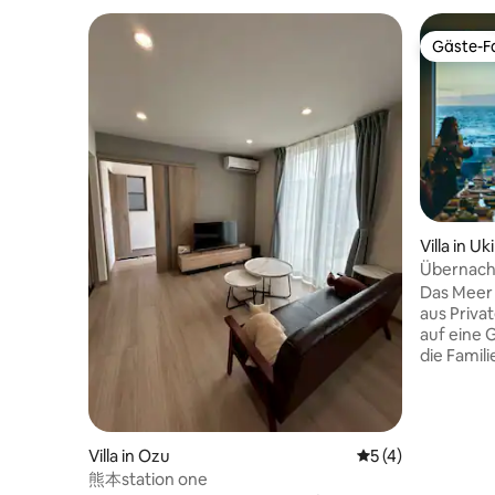
Gäste-Fa
Gäste-Fa
Villa in Uki
Übernacht
ganzes Ha
Das Meer 
atembera
aus Priva
Grill. Gro
auf eine
Haustiere
die Familie Higash
erlaubt.
aus den g
Indoor-B
es gerne gen
Sommern,
Villa in Ozu
Durchschnittliche
5 (4)
regnerisc
熊本station one
Gedanken