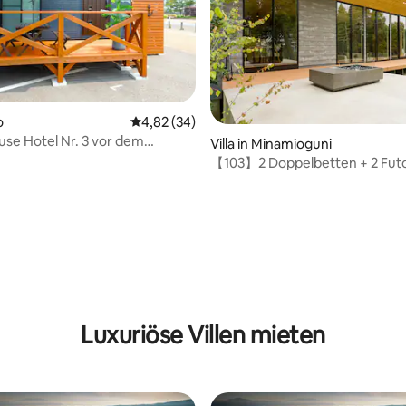
o
Durchschnittliche Bewertung: 4,82 von 5, 
4,82 (34)
ouse Hotel Nr. 3 vor dem
Villa in Minamioguni
Aso
【103】2 Doppelbetten + 2 Fut
(haustierfreundlich)
 Bewertung: 5 von 5, 3 Bewertungen
Luxuriöse Villen mieten