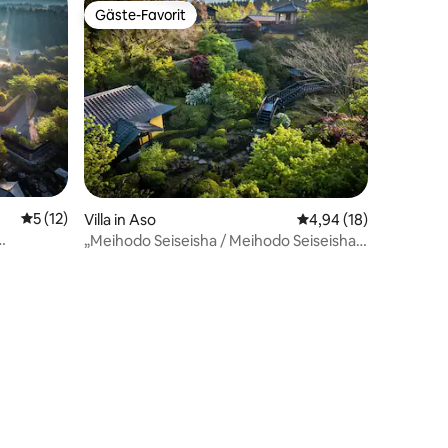
Gäste-Favorit
Gäste-Favorit
 9 Bewertungen
Durchschnittliche Bewertung: 5 von 5, 12 Bewertungen
5 (12)
Villa in Aso
Durchschnittliche Be
4,94 (18)
„Meihodo Seiseisha / Meihodo Seiseisha“
anische
- Erleben Sie die japanische Kultur und
Stille -