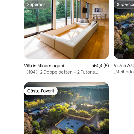
Superhost
Superho
Superhost
Superho
Villa in As
Villa in Minamioguni
Durchschnittliche B
4,4 (5)
„Meihodo
【104】2 Doppelbetten + 2 Futons
Übernacht
(haustierfreundlich)
japanisch
Zügen ge
Gäste-Favorit
Gäste-Favorit