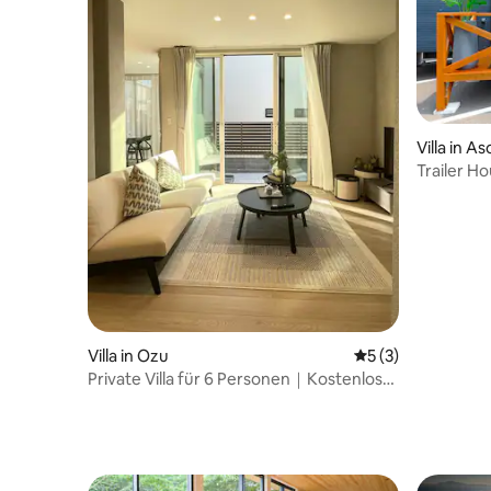
einen entspannten, stressfreien
Familienausflug vorbei. Lass „Kumamoto
STATION ONE“ dein zweites Zuhause in
Kumamoto sein.
Villa in As
Trailer H
Bahnhof 
Villa in Ozu
Durchschnittliche
5 (3)
Private Villa für 6 Personen｜Kostenlose
Parkplätze｜Akikawa Ozu 1