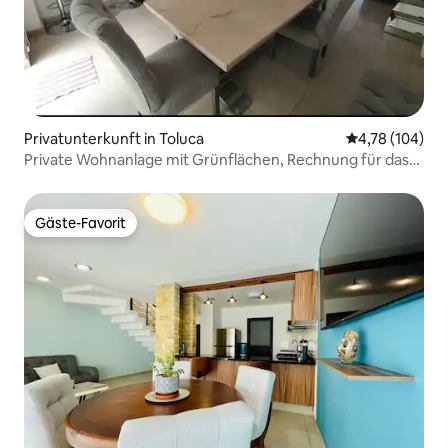
Privatunterkunft in Toluca
Durchschnittl
4,78 (104)
Private Wohnanlage mit Grünflächen, Rechnung für das
Haus
Gäste-Favorit
Gäste-Favorit