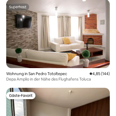
Superhost
Superhost
Wohnung in San Pedro Totoltepec
Durchschnittli
4,85 (144)
Depa Amplio in der Nähe des Flughafens Toluca
Gäste-Favorit
Gäste-Favorit