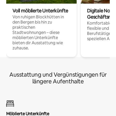
Voll möblierte Unterkünfte
Digitale Noma
Geschäftsrei
Von ruhigen Blockhütten in
den Bergen bis hin zu
Komfortable Un
praktischen
flexible und o
Stadtwohnungen – diese
Berufstätige 
möblierten Unterkünfte
speziellen Arbe
bieten dir Ausstattung wie
zuhause.
Ausstattung und Vergünstigungen für
längere Aufenthalte
Möblierte Unterkünfte