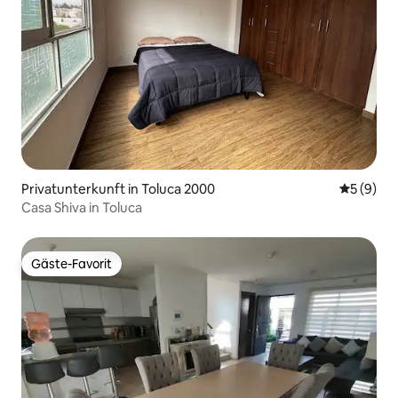
Privatunterkunft in Toluca 2000
Durchschn
5 (9)
Casa Shiva in Toluca
Gäste-Favorit
Gäste-Favorit