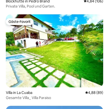
Blockhütte in Pedro Brand
Durchschnittli
4,84 (106)
Private Villa, Pool und Garten.
Gäste-Favorit
Gäste-Favorit
Villa in La Cuaba
Durchschnittl
4,88 (89)
Gesamte Villa_ Villa Paraiso