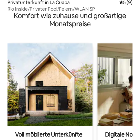
Privatunterkunft in La Cuaba
Durchschn
5 (9)
Rio Inside/Privater Pool/Feiern/WLAN SP
Komfort wie zuhause und großartige
Monatspreise
Voll möblierte Unterkünfte
Digitale Noma