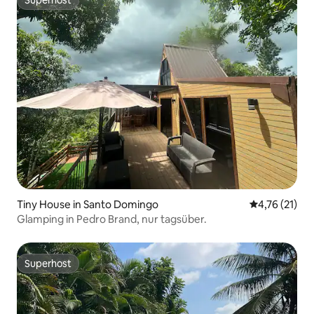
Superhost
Superhost
Tiny House in Santo Domingo
Durchschnitt
4,76 (21)
Glamping in Pedro Brand, nur tagsüber.
Superhost
Superhost