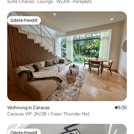
Suite Chacao · Lounge · WLAN · Parkplatz
Gäste-Favorit
Gäste-Favorit
Wohnung in Caracas
Durchsch
5 (5)
Caracas VIP: 2H/2B + Faser Thunder Net
Gäste-Favorit