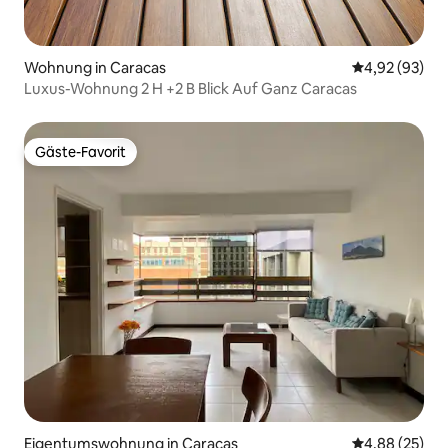
Wohnung in Caracas
Durchschnittl
4,92 (93)
Luxus-Wohnung 2 H +2 B Blick Auf Ganz Caracas
Gäste-Favorit
Gäste-Favorit
Eigentumswohnung in Caracas
Durchschnittl
4,88 (25)