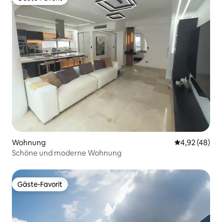
Gäste-Favorit
Wohnung
Durchschnittl
4,92 (48)
Schöne und moderne Wohnung
Gäste-Favorit
Gäste-Favorit