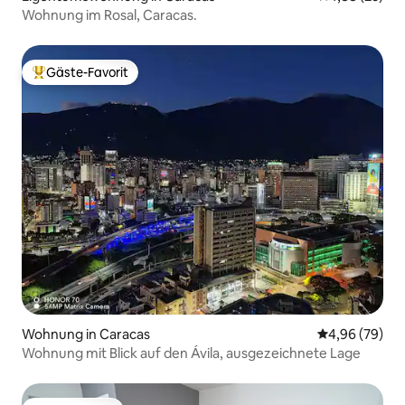
Wohnung im Rosal, Caracas.
Gäste-Favorit
Beliebter Gäste-Favorit.
Wohnung in Caracas
Durchschnittl
4,96 (79)
Wohnung mit Blick auf den Ávila, ausgezeichnete Lage