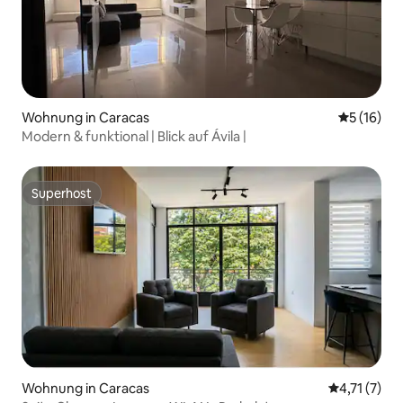
Wohnung in Caracas
Durchschn
5 (16)
Modern & funktional | Blick auf Ávila |
Superhost
Superhost
Wohnung in Caracas
Durchschnit
4,71 (7)