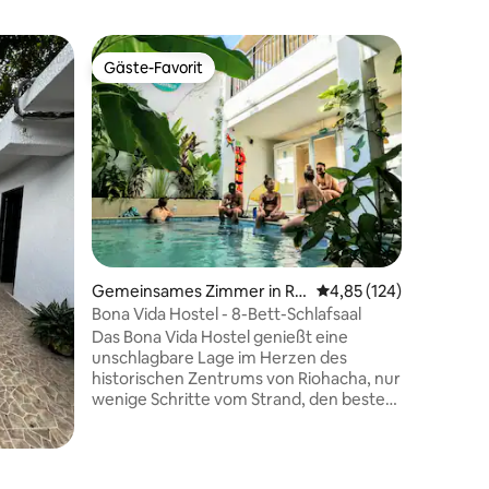
Privatzi
Gäste-Favorit
Gäste-Favorit
Studio-A
Ausgesta
Kapazität
Einrichtu
verfügt 
Hostels s
Wohnzimm
und ein K
und TV m
Da du dic
 3 Bewertungen
Gemeinsames Zimmer in Rio
Durchschnittliche Bew
4,85 (124)
kannst d
hacha
Hostels s
Bona Vida Hostel - 8-Bett-Schlafsaal
Gemeinsc
Das Bona Vida Hostel genießt eine
unschlagbare Lage im Herzen des
historischen Zentrums von Riohacha, nur
wenige Schritte vom Strand, den besten
Restaurants, Bars, Geschäften und
Geldautomaten entfernt. Es wird
liebevoll von einem kolumbianisch-
österreichischen Paar geführt, das