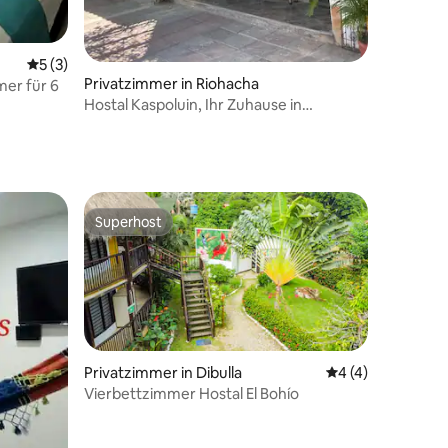
Durchschnittliche Bewertung: 5 von 5, 3 Bewertungen
5 (3)
Privatzimmer in Riohacha
mer für 6
Hostal Kaspoluin, Ihr Zuhause in
Riohacha...
Superhost
Superhost
Privatzimmer in Dibulla
Durchschnittlich
4 (4)
Vierbettzimmer Hostal El Bohío