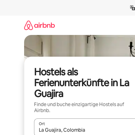
Zu
Inhalten
springen
Hostels als
Ferienunterkünfte in La
Guajira
Finde und buche einzigartige Hostels auf
Airbnb.
Ort
Wenn Ergebnisse verfügbar sind, navigiere mit d