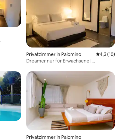
oParadise
Privatzimmer in Palomino
Durchschnittliche B
4,3 (10)
Dreamer nur für Erwachsene |
Privatzimmer mit Klimaanlage, Öko-
Paradies
Privatzimmer in Palomino