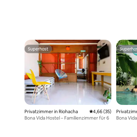
Superhost
Superho
Superhost
Superho
Privatzimmer in Riohacha
Durchschnittliche Bew
4,66 (35)
Privatzim
Bona Vida Hostel – Familienzimmer für 6
Bona Vida
eigenem 