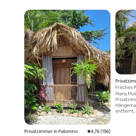
Privatzim
Frisches 
entfernt
Maria Mula
Privatzim
Hängematten. Nur 100 
entfernt,
und Garte
TripAdvis
Musik und
Privatzimmer in Palomino
Durchschnittliche Bewe
4,76 (156)
Atmosphä