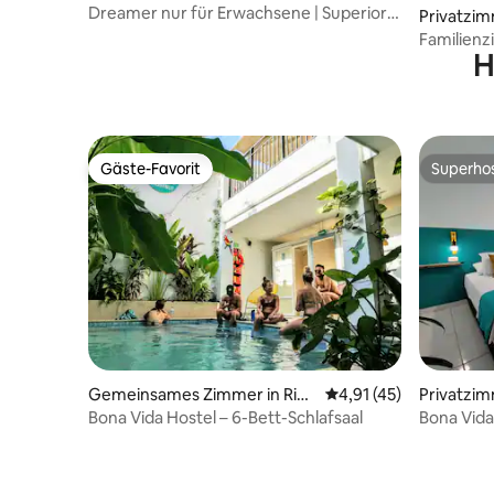
Dreamer nur für Erwachsene | Superior-
Privatzim
Dreibettzimmer Eco mit Klimaanlage
Familienz
H
Gäste-Favorit
Superho
Gäste-Favorit
Superho
Gemeinsames Zimmer in Rioh
Durchschnittliche Be
4,91 (45)
Privatzim
acha
Bona Vida Hostel – 6-Bett-Schlafsaal
Bona Vida
eigenem 