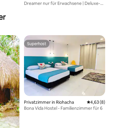
Dreamer nur für Erwachsene | Deluxe-
Zimmer Eco Paradise
er
Superhost
Superhost
30 Bewertungen
Privatzimmer in Riohacha
Durchschnittliche B
4,63 (8)
Bona Vida Hostel - Familienzimmer für 6