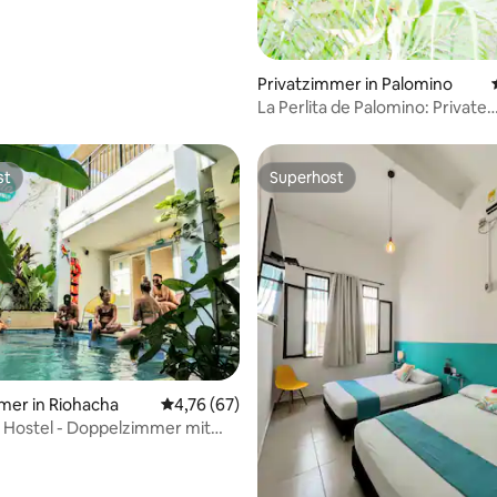
Privatzimmer in Palomino
La Perlita de Palomino: Private
Dreibettkabine (Arena)
st
Superhost
st
Superhost
ertung: 4,66 von 5, 35 Bewertungen
mer in Riohacha
Durchschnittliche Bewertung: 4,76 von 5, 
4,76 (67)
 Hostel - Doppelzimmer mit
Bad