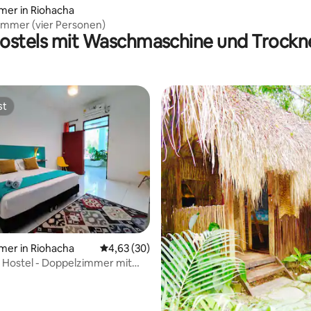
mer in Riohacha
immer (vier Personen)
ostels mit Waschmaschine und Trockn
st
st
wertung: 4,91 von 5, 45 Bewertungen
mer in Riohacha
Durchschnittliche Bewertung: 4,63 von 5, 
4,63 (30)
 Hostel - Doppelzimmer mit
Bad