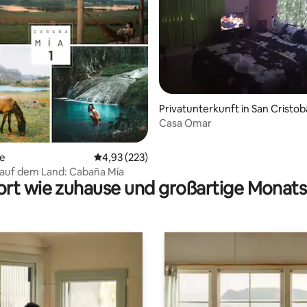
rtung: 4,99 von 5, 181 Bewertungen
Privatunterkunft in San Cristob
Casa Omar
te
Durchschnittliche Bewertung: 4,93 von 5, 2
4,93 (223)
auf dem Land: Cabaña Mía
rt wie zuhause und großartige Monats