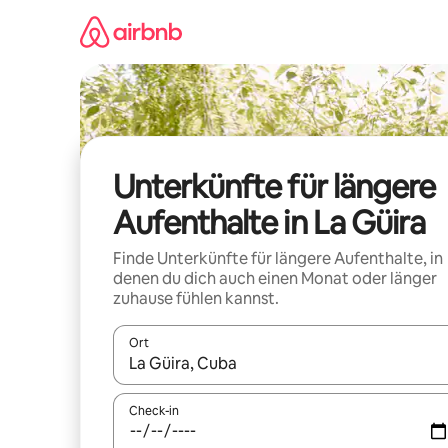
Zu
Inhalten
springen
Unterkünfte für längere
Aufenthalte in La Güira
Finde Unterkünfte für längere Aufenthalte, in
denen du dich auch einen Monat oder länger
zuhause fühlen kannst.
Ort
Wenn Ergebnisse verfügbar sind, navigiere mit d
Check-in