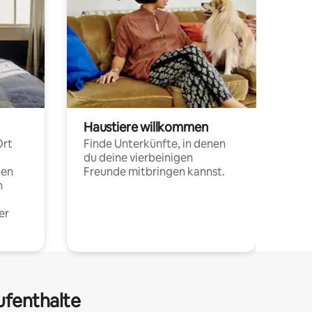
Haustiere willkommen
Ort
Finde Unterkünfte, in denen
du deine vierbeinigen
pen
Freunde mitbringen kannst.
n
er
ufenthalte