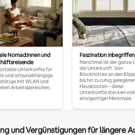
tale Nomad:innen und
Faszination inbegriffen
häftsreisende
Manchmal ist der ganze 
die Unterkunft. Von
rtable Unterkünfte für
Blockhütten an den Klip
ble und ortsunabhängige
bis hin zu ruhig gelegene
fstätige mit WLAN und
Hausbooten – diese
ellen Arbeitsbereichen.
Unterkünfte stecken voll
einzigartiger Merkmale.
ng und Vergünstigungen für längere A