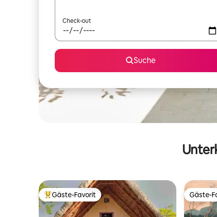
Check-out
Suche
Unterk
Gäste-Favorit
Gäste-Fa
Beliebter Gäste-Favorit.
Gäste-Fa