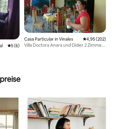
Casa Particular in Vinales
Durchschnittliche Bew
4,95 (202)
Villa Doctora Anara und Didier 2 Zimmer
al
Durchschnittliche Bewertung: 5 von 5, 6 Bewertungen
5 (6)
Solarenergie
23 Bewertungen
preise