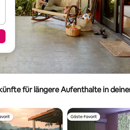
ünfte für längere Aufenthalte in dein
vorit
Gäste-Favorit
vorit
Gäste-Favorit