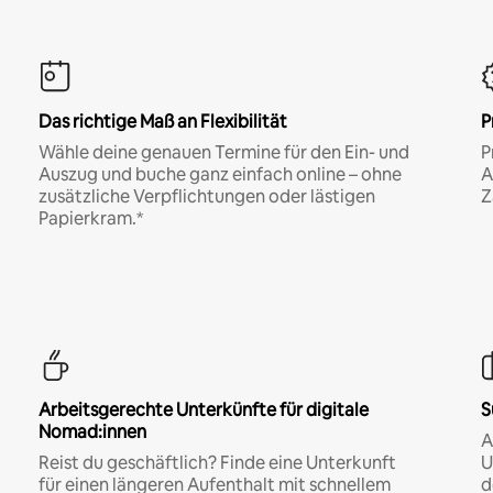
Das richtige Maß an Flexibilität
P
Wähle deine genauen Termine für den Ein- und
P
Auszug und buche ganz einfach online – ohne
A
zusätzliche Verpflichtungen oder lästigen
Z
Papierkram.*
Arbeitsgerechte Unterkünfte für digitale
S
Nomad:innen
A
Reist du geschäftlich? Finde eine Unterkunft
U
für einen längeren Aufenthalt mit schnellem
d