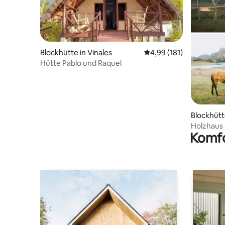
Blockhütte in Vinales
Durchschnittliche Bewe
4,99 (181)
Hütte Pablo und Raquel
Blockhüt
Holzhaus 
Komfo