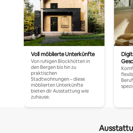
Voll möblierte Unterkünfte
Digi
Gesc
Von ruhigen Blockhütten in
den Bergen bis hin zu
Komfo
praktischen
flexi
Stadtwohnungen – diese
Beru
möblierten Unterkünfte
spezi
bieten dir Ausstattung wie
zuhause.
Ausstattu