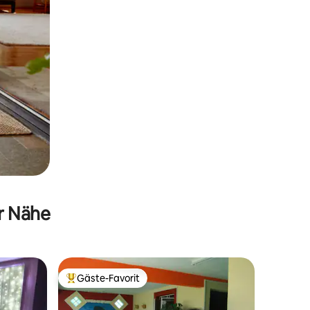
er Nähe
Gäste-Favorit
Beliebter Gäste-Favorit.