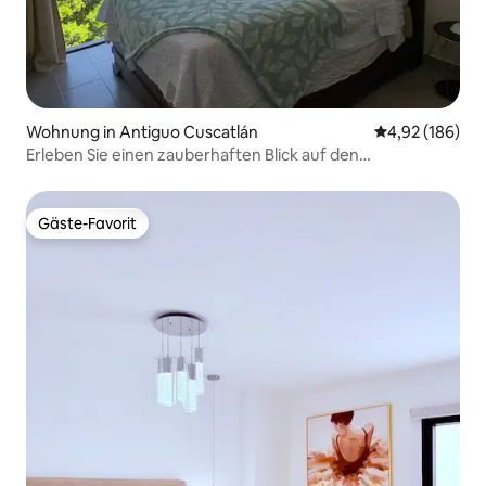
Wohnung in Antiguo Cuscatlán
Durchschnittli
4,92 (186)
Erleben Sie einen zauberhaften Blick auf den
Sonnenuntergang – tolle Lage und Pool
Gäste-Favorit
Gäste-Favorit