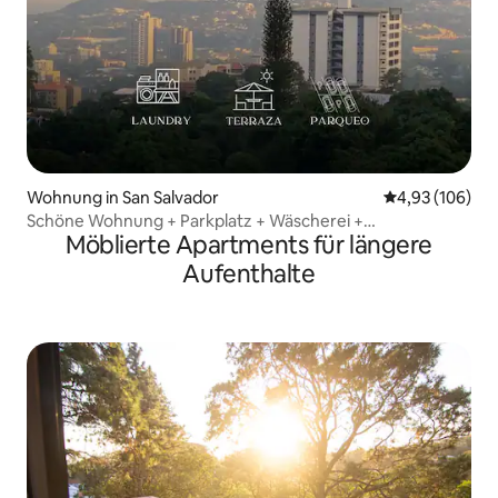
Wohnung in San Salvador
Durchschnittli
4,93 (106)
Schöne Wohnung + Parkplatz + Wäscherei +
Möblierte Apartments für längere
Klimaanlage + Terrasse in San Salvador
Aufenthalte