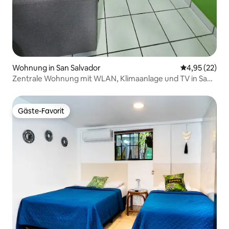
Wohnung in San Salvador
Durchschnitt
4,95 (22)
Zentrale Wohnung mit WLAN, Klimaanlage und TV in San
Salvador
Gäste-Favorit
Gäste-Favorit