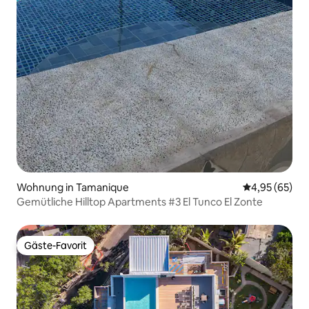
Wohnung in Tamanique
Durchschnittl
4,95 (65)
Gemütliche Hilltop Apartments #3 El Tunco El Zonte
Gäste-Favorit
Gäste-Favorit