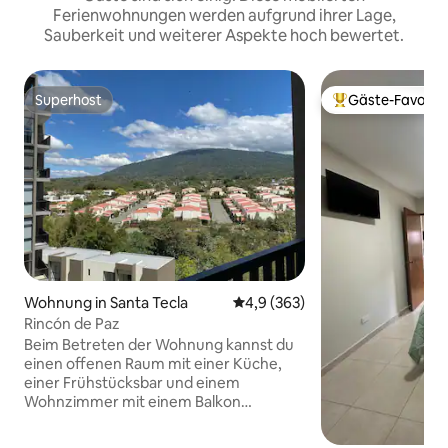
Ferienwohnungen werden aufgrund ihrer Lage,
Sauberkeit und weiterer Aspekte hoch bewertet.
Superhost
Gäste-Favorit
Superhost
Beliebter Gäste-F
Wohnung in Santa Tecla
Durchschnittliche Bewertung: 
4,9 (363)
Rincón de Paz
Beim Betreten der Wohnung kannst du
einen offenen Raum mit einer Küche,
einer Frühstücksbar und einem
Wohnzimmer mit einem Balkon
genießen. Das Zimmer verfügt über
einen begehbaren Kleiderschrank, der