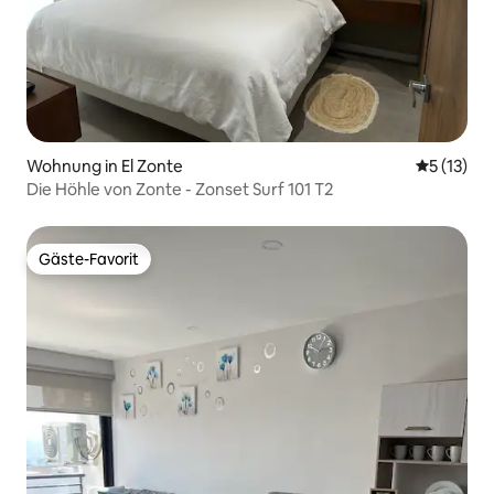
Wohnung in El Zonte
Durchschn
5 (13)
Die Höhle von Zonte - Zonset Surf 101 T2
Gäste-Favorit
Gäste-Favorit