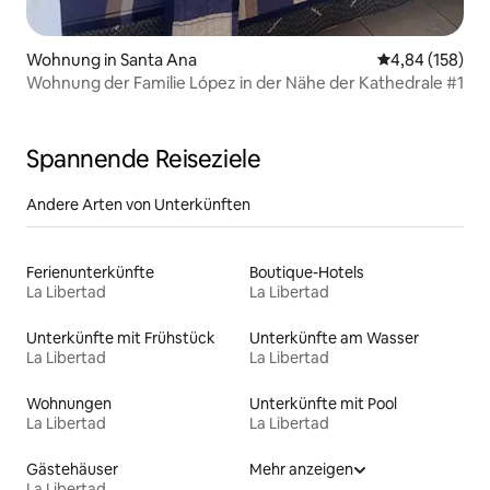
Wohnung in Santa Ana
Durchschnittli
4,84 (158)
Wohnung der Familie López in der Nähe der Kathedrale #1
Spannende Reiseziele
Andere Arten von Unterkünften
Ferienunterkünfte
Boutique-Hotels
La Libertad
La Libertad
Unterkünfte mit Frühstück
Unterkünfte am Wasser
La Libertad
La Libertad
Wohnungen
Unterkünfte mit Pool
La Libertad
La Libertad
Gästehäuser
Mehr anzeigen
La Libertad