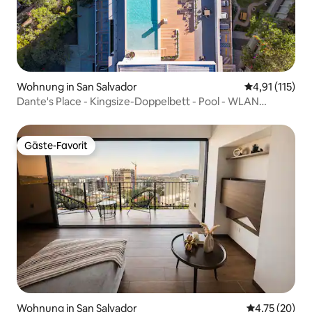
Wohnung in San Salvador
Durchschnittl
4,91 (115)
Dante's Place - Kingsize-Doppelbett - Pool - WLAN
200 MB
Gäste-Favorit
Gäste-Favorit
Wohnung in San Salvador
Durchschnitt
4,75 (20)