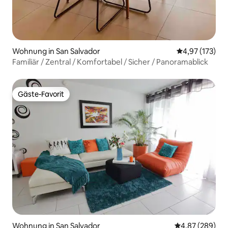
Wohnung in San Salvador
Durchschnittl
4,97 (173)
Familiär / Zentral / Komfortabel / Sicher / Panoramablick
Gäste-Favorit
Gäste-Favorit
Wohnung in San Salvador
Durchschnittli
4,87 (289)