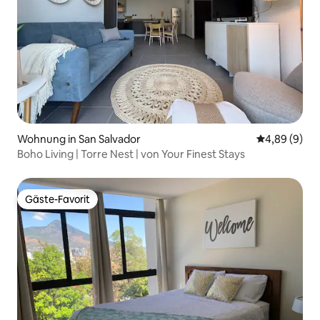
Wohnung in San Salvador
Durchschnitt
4,89 (9)
Boho Living | Torre Nest | von Your Finest Stays
Gäste-Favorit
Gäste-Favorit