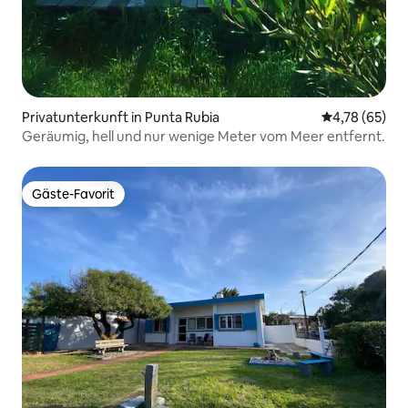
Privatunterkunft in Punta Rubia
Durchschnitt
4,78 (65)
Geräumig, hell und nur wenige Meter vom Meer entfernt.
Gäste-Favorit
Gäste-Favorit