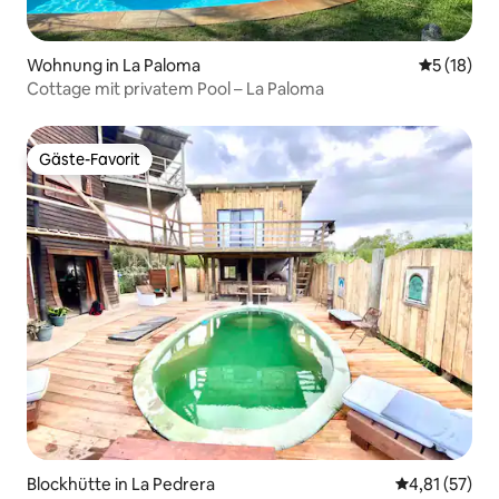
Wohnung in La Paloma
Durchschn
5 (18)
Cottage mit privatem Pool – La Paloma
Gäste-Favorit
Gäste-Favorit
Blockhütte in La Pedrera
Durchschnitt
4,81 (57)