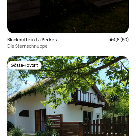
Blockhütte in La Pedrera
Durchschnitt
4,8 (50)
Die Sternschnuppe
Gäste-Favorit
Gäste-Favorit