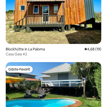
Blockhütte in La Paloma
Durchschnitt
4,68 (19)
Casa Gaia #2
Gäste-Favorit
Gäste-Favorit