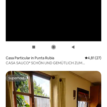
Casa Particular in Punta Rubia
Durchschnitt
4,81 (27)
CASA SAUCO* SCHÖN UND GEMÜTLICH ZUM
GENIESSEN..
Superhost
Superhost