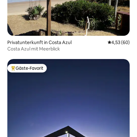
Privatunterkunft in Costa Azul
Durchschnittl
4,53 (60)
Costa Azul mit Meerblick
Gäste-Favorit
Beliebter Gäste-Favorit.