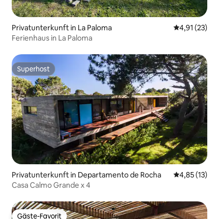
Privatunterkunft in La Paloma
Durchschnitt
4,91 (23)
Ferienhaus in La Paloma
Superhost
Superhost
Privatunterkunft in Departamento de Rocha
Durchschnitt
4,85 (13)
Casa Calmo Grande x 4
Gäste-Favorit