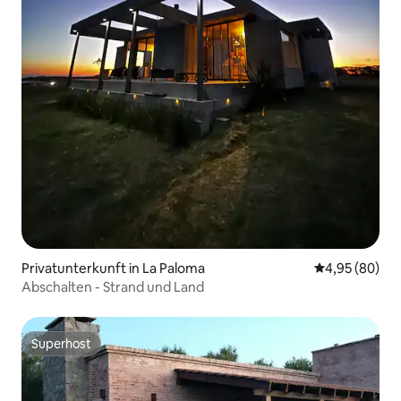
Privatunterkunft in La Paloma
Durchschnittl
4,95 (80)
Abschalten - Strand und Land
Superhost
Superhost