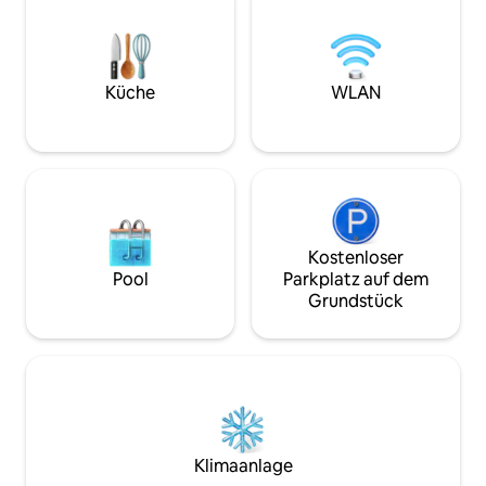
Doppelbett, mit 
auf dem Foto zu se
anderes mit einem
Schlafsesseln. Es 
Möglichkeit, den
Küche
WLAN
in ein Bett umzuwand
Spaß!
Kostenloser
Pool
Parkplatz auf dem
Grundstück
Klimaanlage