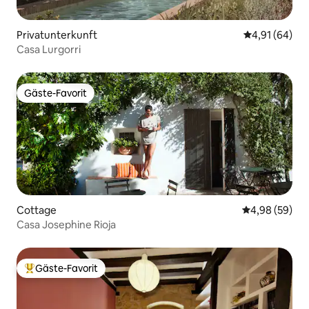
Privatunterkunft
Durchschnitt
4,91 (64)
Casa Lurgorri
Gäste-Favorit
Gäste-Favorit
Cottage
Durchschnittl
4,98 (59)
Casa Josephine Rioja
Gäste-Favorit
Beliebter Gäste-Favorit.