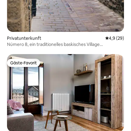
Privatunterkunft
Durchschnitt
4,9 (29)
Número 8, ein traditionelles baskisches Village
Homestead.
Gäste-Favorit
Gäste-Favorit