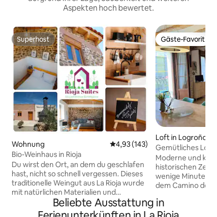
Aspekten hoch bewertet.
Superhost
Gäste-Favorit
Superhost
Gäste-Favorit
Loft in Logroño
Wohnung
Durchschnittliche Bewertung: 4
4,93 (143)
Gemütliches Loft 
Bio-Weinhaus in Rioja
Fußgängerzone
Moderne und kom
Du wirst den Ort, an dem du geschlafen
historischen Zent
hast, nicht so schnell vergessen. Dieses
wenige Minuten vo
traditionelle Weingut aus La Rioja wurde
dem Camino de Sa
mit natürlichen Materialien und
berühmten Tapas-
Beliebte Ausstattung in
Nachhaltigkeitskriterien restauriert.
Stadt entfernt. Erkunde den Charme
Schlaf in einer alten Weinpresse, in der
von La Rioja zu Fu
Ferienunterkünften in La Rioja