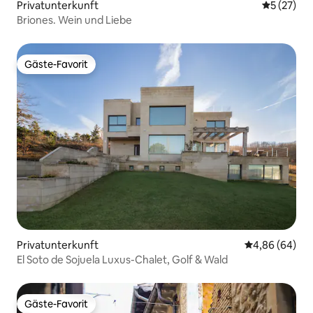
Privatunterkunft
Durchschn
5 (27)
Briones. Wein und Liebe
Gäste-Favorit
Gäste-Favorit
Privatunterkunft
Durchschnittl
4,86 (64)
El Soto de Sojuela Luxus-Chalet, Golf & Wald
Gäste-Favorit
Gäste-Favorit