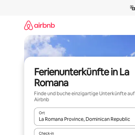
Zu
Inhalten
springen
Ferienunterkünfte in La
Romana
Finde und buche einzigartige Unterkünfte auf
Airbnb
Ort
Wenn Ergebnisse verfügbar sind, navigiere mit d
Check-in