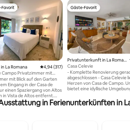
-Favorit
Gäste-Favorit
r Gäste-Favorit.
Gäste-Favorit
Privatunterkunft in La Roman
a
Casa Celevie
 Bewertung: 5 von 5, 41 Bewertungen
in La Romana
Durchschnittliche Bewertung: 4,94 von 5, 3
4,94 (317)
- Komplette Renovierung gera
e Campo Privatzimmer mit
abgeschlossen - Casa Celevie liegt im
n der Nähe von Chavón
mer mit Blick auf den Garten
Herzen von Casa de Campo. Uns
em Eingang in der Casa de
bietet eine idyllische Umgebun
r einen Spaziergang von Altos
eine perfekte zentrale Lage fü
 in Vista de Altos entfernt.
tropischen Rückzugsort. Mit e
 Ausstattung in Ferienunterkünften in 
e- und Doppelbetten,
geräumigen Design bietet diese 
nk, Mikrowelle,
4 Schlafzimmern und 5 Badez
chine, Klimaanlage, Netflix,
Platz für bis zu acht Gäste mit
sch und WLAN. Für Haustiere
Leichtigkeit. Die Villa ist
 Gebühr von 50 $ pro
familienfreundlich und bietet e
t erhoben. Kostenlose