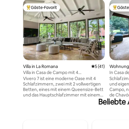
Gäste-Favorit
Gäste
Beliebter Gäste-Favorit.
Beliebte
Villa in La Romana
Durchschnittliche
5 (41)
Wohnung 
Villa in Casa de Campo mit 4
In Casa d
Schlafzimmern und Pool.
Eingang i
Vivero 7 ist eine moderne Oase mit 4
Schlafzim
Schlafzimmern, zwei mit 2 vollwertigen
und eigen
Betten, eines mit einem Queensize-Bett
Campo, nu
und das Hauptschlafzimmer mit einem
de Chavón
Beliebte
Kingsize-Bett. Jedes Zimmer ist mit
Queensiz
einer neuen Klimaanlage und einem
Kühlschra
Flachbildfernseher, WLAN, einem
Kaffeemas
Kleiderschrank und einem eigenen
Schreibti
Badezimmer ausgestattet. Die Villa
wird eine
verfügt über eine Klimaanlage im
Aufenthal