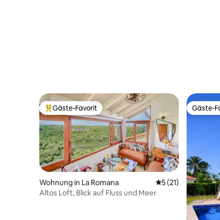
Gäste-Favorit
Gäste-Fa
Beliebter Gäste-Favorit.
Gäste-Fa
Wohnung in La Romana
Durchschnittliche
5 (21)
Altos Loft, Blick auf Fluss und Meer