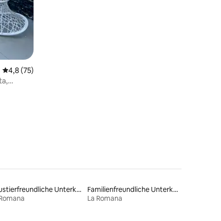
mehr Nächten
Durchschnittliche Bewertung: 4,8 von 5, 75 Bewertungen
4,8 (75)
ta,
83 Bewertungen
Haustierfreundliche Unterkünfte
Familienfreundliche Unterkünfte
 Romana
La Romana