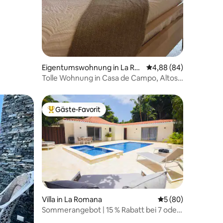
Eigentumswohnung in La Ro
Durchschnittliche Be
4,88 (84)
mana
Tolle Wohnung in Casa de Campo, Altos
de Chavon
Gäste-Favorit
Beliebter Gäste-Favorit.
Villa in La Romana
Durchschnittliche
5 (80)
Sommerangebot | 15 % Rabatt bei 7 oder
mehr Nächten, 20 % Rabatt bei 14 oder