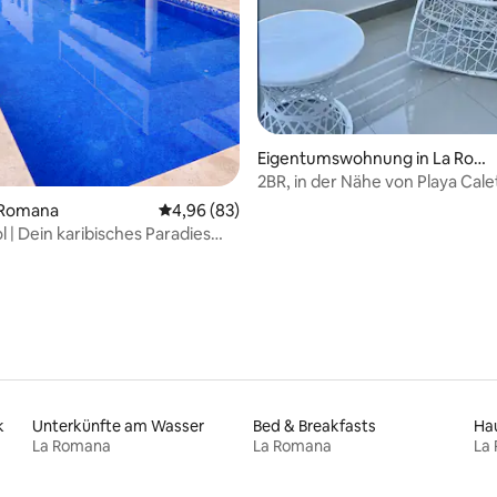
Eigentumswohnung in La Rom
ana
2BR, in der Nähe von Playa Cale
Romana AirPORT & Chavon
a Romana
Durchschnittliche Bewertung: 4,96 von 5, 
4,96 (83)
Sol | Dein karibisches Paradies
dich
k
Unterkünfte am Wasser
Bed & Breakfasts
La Romana
La Romana
La