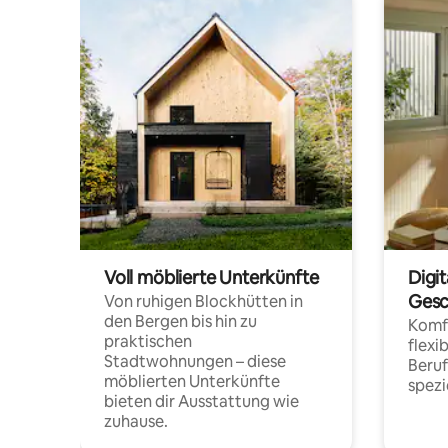
Voll möblierte Unterkünfte
Digi
Gesc
Von ruhigen Blockhütten in
den Bergen bis hin zu
Komfo
praktischen
flexi
Stadtwohnungen – diese
Beru
möblierten Unterkünfte
spezi
bieten dir Ausstattung wie
zuhause.