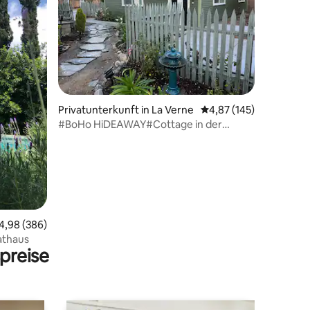
56 Bewertungen
Privatunterkunft in La Verne
Durchschnittliche Bew
4,87 (145)
#BoHo HiDEAWAY#Cottage in der
Altstadt, Klimaanlage
urchschnittliche Bewertung: 4,98 von 5, 386 Bewertungen
4,98 (386)
Privathaus
preise