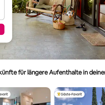
ünfte für längere Aufenthalte in dein
vorit
Gäste-Favorit
vorit
Beliebter Gäste-Favorit.