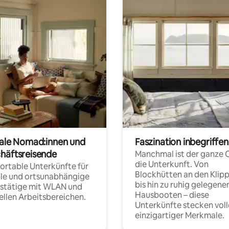
tale Nomad:innen und
Faszination inbegriffen
häftsreisende
Manchmal ist der ganze 
die Unterkunft. Von
rtable Unterkünfte für
Blockhütten an den Klip
ble und ortsunabhängige
bis hin zu ruhig gelegene
fstätige mit WLAN und
Hausbooten – diese
ellen Arbeitsbereichen.
Unterkünfte stecken voll
einzigartiger Merkmale.