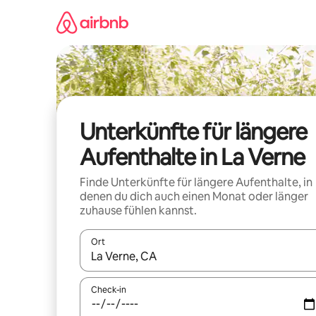
Zu
Inhalten
springen
Unterkünfte für längere
Aufenthalte in La Verne
Finde Unterkünfte für längere Aufenthalte, in
denen du dich auch einen Monat oder länger
zuhause fühlen kannst.
Ort
Wenn Ergebnisse verfügbar sind, navigiere mit d
Check-in