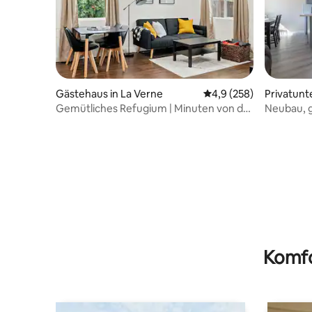
Gästehaus in La Verne
Durchschnittliche Bew
4,9 (258)
Privatunt
Gemütliches Refugium | Minuten von der
Neubau, g
Innenstadt entfernt
Schlafzim
Komfo