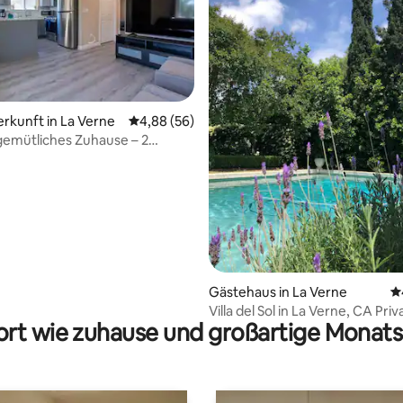
ertung: 4,9 von 5, 258 Bewertungen
erkunft in La Verne
Durchschnittliche Bewertung: 4,88 von 5, 
4,88 (56)
emütliches Zuhause – 2
mer, 2 Bäder
Gästehaus in La Verne
D
Villa del Sol in La Verne, CA 
rt wie zuhause und großartige Monats