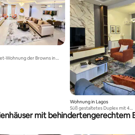
let-Wohnung der Browns in
Wohnung in Lagos
Süß gestaltetes Duplex mit 4
ienhäuser mit behindertengerechtem 
Schlafzimmern in Lekki Phase 1