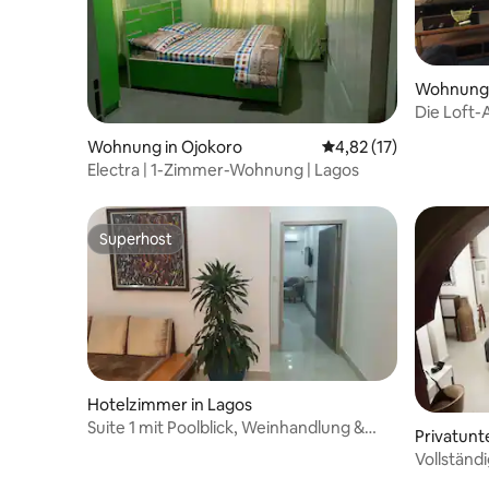
Wohnung
Die Loft-
& Bequem
Wohnung in Ojokoro
Durchschnittliche Be
4,82 (17)
Electra | 1-Zimmer-Wohnung | Lagos
Superhost
Superhost
Hotelzimmer in Lagos
Suite 1 mit Poolblick, Weinhandlung &
Privatunt
Lounge, Gästehaus
Vollständ
Schlafzi