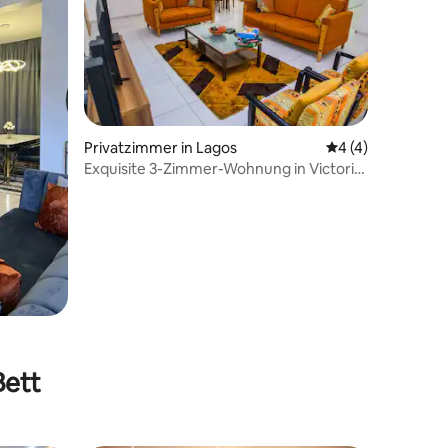
Privatzimmer in Lagos
Durchschnittlich
4 (4)
Exquisite 3-Zimmer-Wohnung in Victoria
Island
Bett