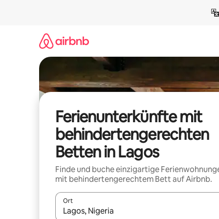
Zu
Inhalten
springen
Ferienunterkünfte mit
behindertengerechten
Betten in Lagos
Finde und buche einzigartige Ferienwohnung
mit behindertengerechtem Bett auf Airbnb.
Ort
Wenn Ergebnisse verfügbar sind, navigiere mit d