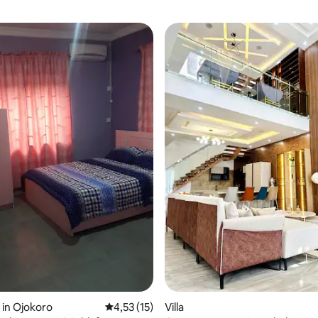
wertung: 4,82 von 5, 17 Bewertungen
in Ojokoro
Durchschnittliche Bewertung: 4,53 von 5, 
4,53 (15)
Villa