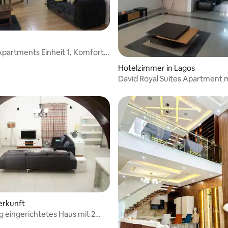
Apartments Einheit 1, Komfort
lichkeit
Hotelzimmer in Lagos
wertung: 4,82 von 5, 17 Bewertungen
David Royal Suites Apartment m
Schlafzimmern
erkunft
ig eingerichtetes Haus mit 2
mmern und Pool