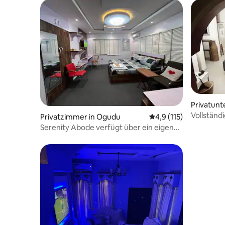
Privatunt
Vollständ
Privatzimmer in Ogudu
Durchschnittliche Be
4,9 (115)
Schlafzi
Serenity Abode verfügt über ein eigenes
Bad, 8/8 Bett