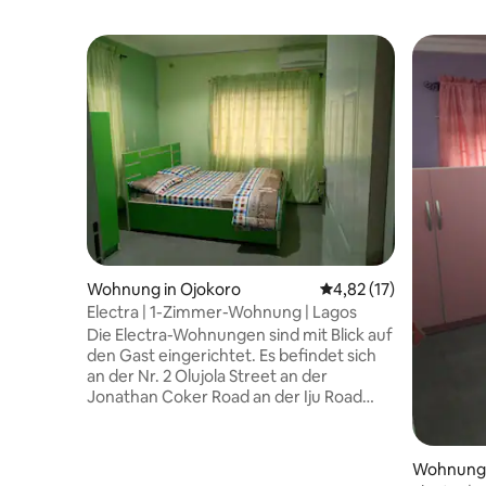
Wohnung in Ojokoro
Durchschnittliche Be
4,82 (17)
Electra | 1-Zimmer-Wohnung | Lagos
Die Electra-Wohnungen sind mit Blick auf
den Gast eingerichtet. Es befindet sich
an der Nr. 2 Olujola Street an der
Jonathan Coker Road an der Iju Road
Fagba Kreuzung. Es ist stilvoll
eingerichtet und verfügt über
erstklassige Einrichtungen, Standard-
Wohnung 
Sicherheit, reguläre Stromversorgung ,