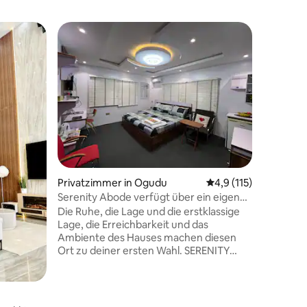
Hotelzim
Superho
Superho
Blue Suit
Lounge 
Das Wine
ein Wein
sich im alten 
Naturambi
Genieße 
Weinen, 
exquisite
werden u
faszinie
Privatzimmer in Ogudu
Durchschnittliche Be
4,9 (115)
Pavillon servi
ein Gefü
Serenity Abode verfügt über ein eigenes
Entspann
Bad, 8/8 Bett
Die Ruhe, die Lage und die erstklassige
im schönen Garte
Lage, die Erreichbarkeit und das
dem Trei
Ambiente des Hauses machen diesen
entfliehe
Ort zu deiner ersten Wahl. SERENITY
ABODE ist ein Hauptschlafzimmer mit
8/8 komfortablem Kingsize-Bett, mit
eigenem Bad und WC. 24/7 Strom,
15 Bewertungen
unbegrenztes WLAN, Kabelfernsehen.