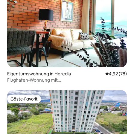
Eigentumswohnung in Heredia
Durchschnittl
4,92 (78)
Flughafen-Wohnung mit
2 Schlafzimmern/Parkplatz•12. Stock/Pool/Führungen
Gäste-Favorit
Gäste-Favorit