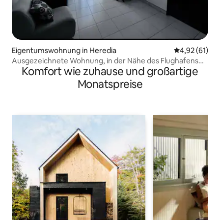
Eigentumswohnung in Heredia
Durchschnitt
4,92 (61)
Ausgezeichnete Wohnung, in der Nähe des Flughafens
Komfort wie zuhause und großartige
und der Krankenhäuser
Monatspreise