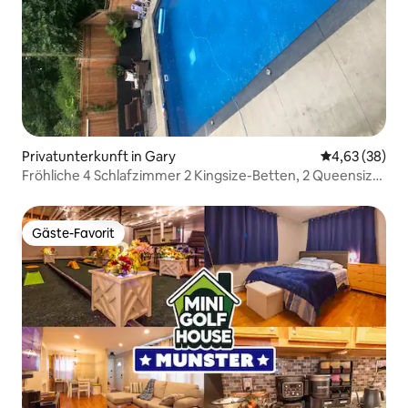
Privatunterkunft in Gary
Durchschnittl
4,63 (38)
Fröhliche 4 Schlafzimmer 2 Kingsize-Betten, 2 Queensize-
Betten
Gäste-Favorit
Gäste-Favorit