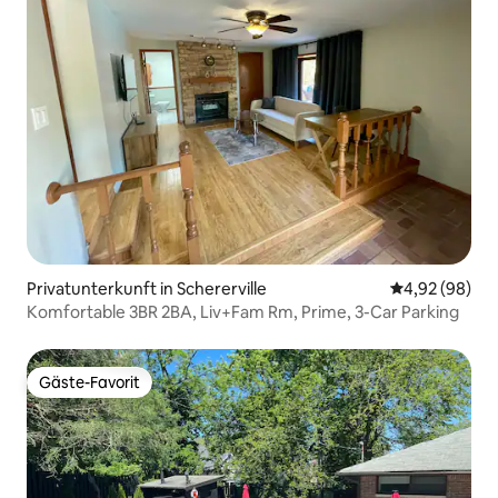
Privatunterkunft in Schererville
Durchschnittl
4,92 (98)
Komfortable 3BR 2BA, Liv+Fam Rm, Prime, 3-Car Parking
Gäste-Favorit
Gäste-Favorit