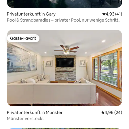
Privatunterkunft in Gary
Durchschnitt
4,93 (41)
Pool & Strandparadies – privater Pool, nur wenige Schritte
vom Strand entfernt!
Gäste-Favorit
Gäste-Favorit
Privatunterkunft in Munster
Durchschnittl
4,96 (24)
Münster versteckt