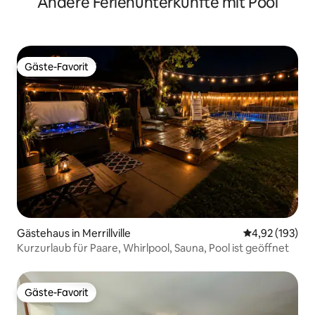
Andere Ferienunterkünfte mit Pool
Betten
Gäste-Favorit
Gäste-Favorit
Gästehaus in Merrillville
Durchschnittl
4,92 (193)
Kurzurlaub für Paare, Whirlpool, Sauna, Pool ist geöffnet
Gäste-Favorit
Gäste-Favorit