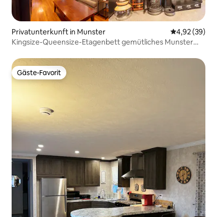
Privatunterkunft in Munster
Durchschnittl
4,92 (39)
Kingsize-Queensize-Etagenbett gemütliches Munster
MiniGolfHouse
Gäste-Favorit
Gäste-Favorit