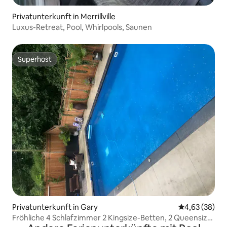
Privatunterkunft in Merrillville
Luxus-Retreat, Pool, Whirlpools, Saunen
Superhost
Superhost
Privatunterkunft in Gary
Durchschnittl
4,63 (38)
Fröhliche 4 Schlafzimmer 2 Kingsize-Betten, 2 Queensize-