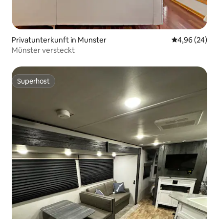
Privatunterkunft in Munster
Durchschnittl
4,96 (24)
Münster versteckt
Superhost
Superhost