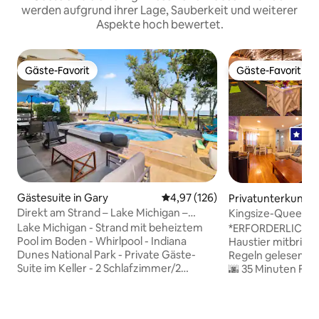
werden aufgrund ihrer Lage, Sauberkeit und weiterer
Aspekte hoch bewertet.
Gäste-Favorit
Gäste-Favorit
Gäste-Favorit
Gäste-Favorit
Gästesuite in Gary
Durchschnittliche Bewertung: 4
4,97 (126)
Privatunterkunft 
Direkt am Strand – Lake Michigan –
Kingsize-Queensi
Whirlpool – beheizter Pool
gemütliches Muns
Lake Michigan - Strand mit beheiztem
*ERFORDERLICH* ✅
Pool im Boden - Whirlpool - Indiana
Haustier mitbringe
Dunes National Park - Private Gäste-
Regeln gelesen un
Suite im Keller - 2 Schlafzimmer/2
🌆 35 Minuten Fahr
Badezimmer - Schön dekoriert Diese
von Chicago ⭐️ In 
Gästesuite hat alles, was man für einen
schöne Parks, Gesc
komfortablen und erholsamen
mit Minigolf, Arca