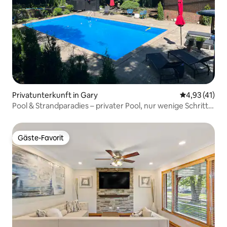
Privatunterkunft in Gary
Durchschnitt
4,93 (41)
Pool & Strandparadies – privater Pool, nur wenige Schritte
vom Strand entfernt!
Gäste-Favorit
Gäste-Favorit