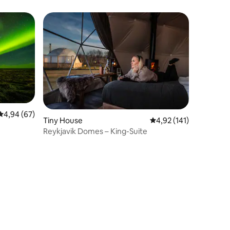
Entspannung
Durchschnittliche Bewertung: 4,94 von 5, 67 Bewertungen
4,94 (67)
10 Bewertungen
Tiny House
Durchschnittliche Bew
4,92 (141)
Reykjavik Domes – King-Suite