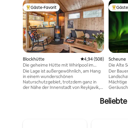
Gäste-Favorit
Gäste
Beliebter Gäste-Favorit.
Beliebte
Blockhütte
Durchschnittliche Bewe
4,94 (508)
Scheune
Die geheime Hütte mit Whirlpool im
Die Alte 
Naturreservat
spektakul
Die Lage ist außergewöhnlich, am Hang
Der Bauer
in einem wunderschönen
Landschaf
Naturschutzgebiet, trotzdem ganz in
Mächtige
der Nähe der Innenstadt von Reykjavik,
Geräusch 
20 Fahrminuten entfernt. Im Winter
Wasserfal
Dezember-März ist ein 4x4-Auto in
Schlucht.
Beliebte
Island unerlässlich. Keine öffentlichen
Fenster, 
Verkehrsmittel. Genieße den Whirlpool
stimmen. 
am Abend und halte Ausschau nach den
entkomme
Nordlichtern, ruhe dich dann im Inneren
kreativ. 
und inmitten von Holzverkleidungen aus,
unberührt