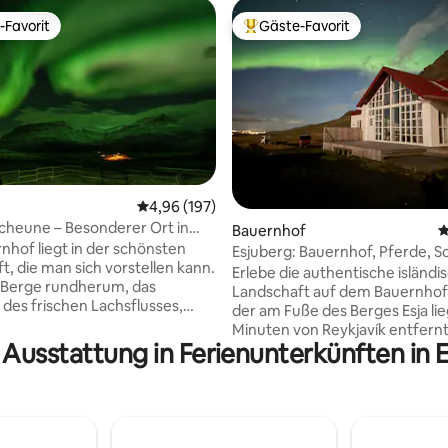
-Favorit
Gäste-Favorit
r Gäste-Favorit.
Beliebter Gäste-Favorit.
rtung: 4,94 von 5, 508 Bewertungen
Durchschnittliche Bewertung: 4,96 von 5, 1
4,96 (197)
Scheune – Besonderer Ort in
Bauernhof
D
ärer Natur
nhof liegt in der schönsten
Esjuberg: Bauernhof, Pferde, S
t, die man sich vorstellen kann.
und Bergwanderung
Erlebe die authentische isländi
 Berge rundherum, das
Landschaft auf dem Bauernhof 
des frischen Lachsflusses,
der am Fuße des Berges Esja lie
l in der atemberaubenden
Minuten von Reykjavík entfernt
 Aurora Borealis von deinem
 Ausstattung in Ferienunterkünften in E
dich vom Blick auf die Berge w
wenn die Bedingungen
genieße die ruhige Umgebung, 
Ideal, um dem Alltag zu
Pferde in der Nähe kennen un
n. Entspanne dich oder sei
die Top-Attraktionen Islands, b
Achtsames Wandern in der
ein warmes, komfortables Zuh
en Natur und das Leben auf
inmitten der Natur zurückkehrs