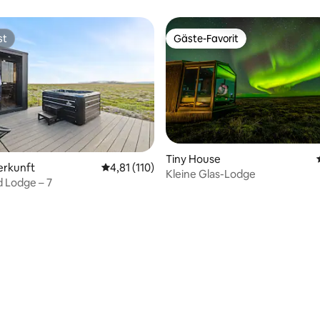
st
Gäste-Favorit
st
Gäste-Favorit
Tiny House
erkunft
Durchschnittliche Bewertung: 4,81 von 5, 1
4,81 (110)
Kleine Glas-Lodge
 Lodge – 7
ertung: 4,95 von 5, 38 Bewertungen