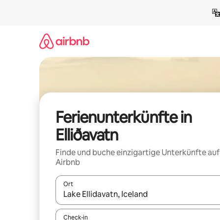
Zu
Inhalten
springen
Ferienunterkünfte in
Elliðavatn
Finde und buche einzigartige Unterkünfte auf
Airbnb
Ort
Wenn Ergebnisse verfügbar sind, navigiere mit d
Check-in