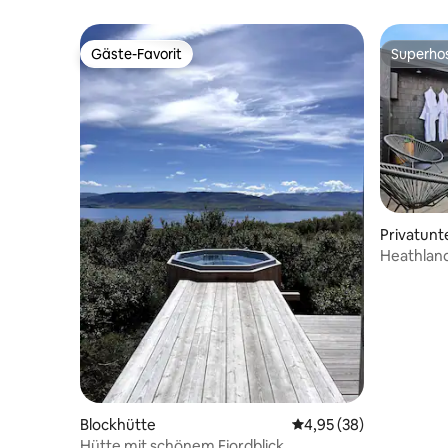
Gäste-Favorit
Superho
Gäste-Favorit
Superho
Privatunt
Heathland
Blockhütte
Durchschnittliche Bew
4,95 (38)
Hütte mit schönem Fjordblick