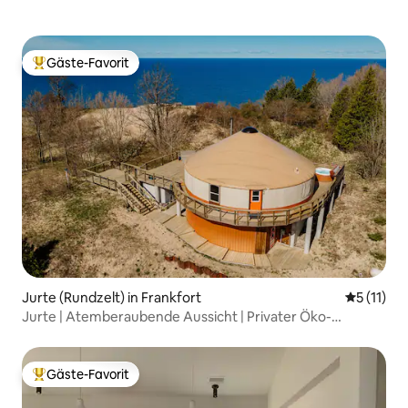
Gäste-Favorit
Beliebter Gäste-Favorit.
Jurte (Rundzelt) in Frankfort
Durchschn
5 (11)
Jurte | Atemberaubende Aussicht | Privater Öko-
Rückzugsort
Gäste-Favorit
Beliebter Gäste-Favorit.