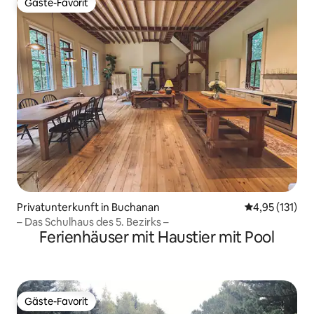
Gäste-Favorit
Gäste-Favorit
Privatunterkunft in Buchanan
Durchschnittl
4,95 (131)
– Das Schulhaus des 5. Bezirks –
Ferienhäuser mit Haustier mit Pool
Gäste-Favorit
Gäste-Favorit