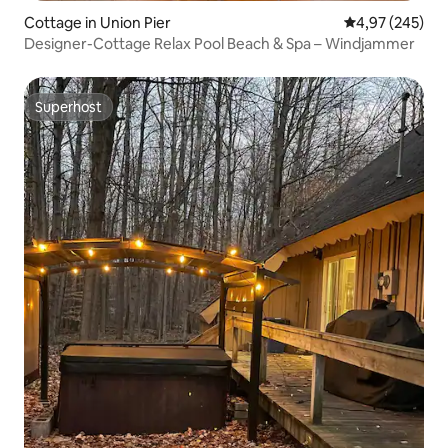
Cottage in Union Pier
Durchschnittli
4,97 (245)
Designer-Cottage Relax Pool Beach & Spa – Windjammer
Superhost
Superhost