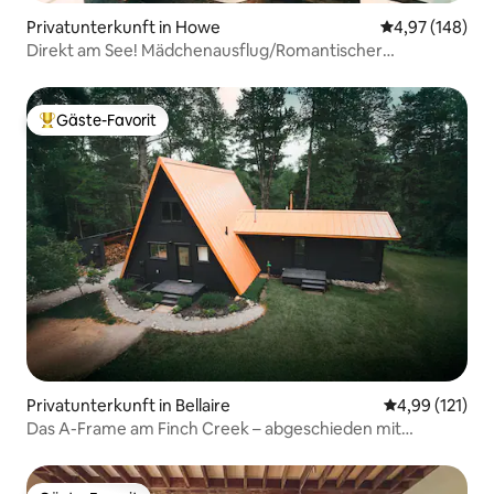
Privatunterkunft in Howe
Durchschnittli
4,97 (148)
Direkt am See! Mädchenausflug/Romantischer
Rückzugsort/Booktok
Gäste-Favorit
Beliebter Gäste-Favorit.
Privatunterkunft in Bellaire
Durchschnittl
4,99 (121)
Das A-Frame am Finch Creek – abgeschieden mit
Whirlpool