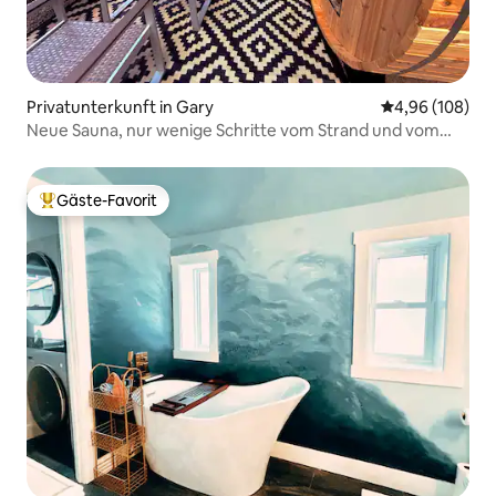
Privatunterkunft in Gary
Durchschnittli
4,96 (108)
Neue Sauna, nur wenige Schritte vom Strand und vom
Nationalpark entfernt
Gäste-Favorit
Beliebter Gäste-Favorit.