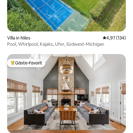
Villa in Niles
Durchschnittl
4,97 (134)
Pool, Whirlpool, Kajaks, Ufer, Südwest-Michigan
Gäste-Favorit
Beliebter Gäste-Favorit.