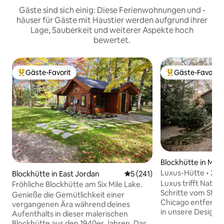
Gäste sind sich einig: Diese Ferienwohnungen und -
häuser für Gäste mit Haustier werden aufgrund ihrer
Lage, Sauberkeit und weiterer Aspekte hoch
bewertet.
Gäste-Favorit
Gäste-Favorit
Beliebter Gäste-Favorit.
Beliebter Gäste-F
Blockhütte in Mich
Luxus-Hütte • 2 M
Blockhütte in East Jordan
Durchschnittliche Bewertung
5 (241)
Stunde von Chica
Luxus trifft Natur
Fröhliche Blockhütte am Six Mile Lake.
Schritte vom Stra
Genieße die Gemütlichkeit einer
Chicago entfernt. Buche deinen Ausflu
vergangenen Ära während deines
in unsere Designe
Aufenthalts in dieser malerischen
Michigan, nur wen
Blockhütte aus den 1940er Jahren. Das