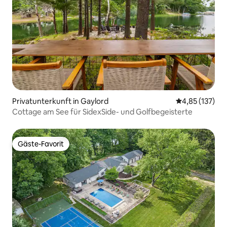
Privatunterkunft in Gaylord
Durchschnittl
4,85 (137)
Cottage am See für SidexSide- und Golfbegeisterte
Gäste-Favorit
Gäste-Favorit