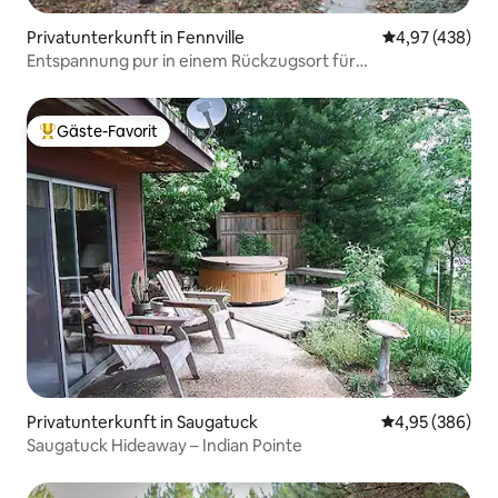
Privatunterkunft in Fennville
Durchschnittli
4,97 (438)
Entspannung pur in einem Rückzugsort für
Naturliebhaber!
Gäste-Favorit
Beliebter Gäste-Favorit.
Privatunterkunft in Saugatuck
Durchschnittli
4,95 (386)
Saugatuck Hideaway – Indian Pointe