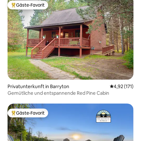
Gäste-Favorit
Beliebter Gäste-Favorit.
Privatunterkunft in Barryton
Durchschnittl
4,92 (171)
Gemütliche und entspannende Red Pine Cabin
Gäste-Favorit
Beliebter Gäste-Favorit.