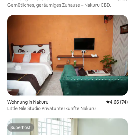
Gemütliches, geräumiges Zuhause – Nakuru CBD.
Wohnung in Nakuru
Durchschnittl
4,66 (74)
Little Nile Studio Privatunterkünfte Nakuru
Superhost
Superhost