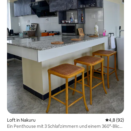
Loft in Nakuru
Durchschnitt
4,8 (92)
Ein Penthouse mit 3 Schlafzimmern und einem 360°-Blick