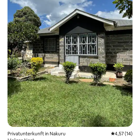
Privatunterkunft in Nakuru
Durchschnitt
4,57 (14)