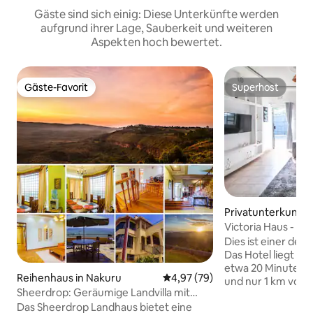
Gäste sind sich einig: Diese Unterkünfte werden
aufgrund ihrer Lage, Sauberkeit und weiteren
Aspekten hoch bewertet.
Gäste-Favorit
Superhost
Gäste-Favorit
Superhost
Privatunterkunft 
Victoria Haus - H
Gate
Dies ist einer der
Das Hotel liegt in
etwa 20 Minuten v
Reihenhaus in Nakuru
Durchschnittliche Bewertung: 
4,97 (79)
und nur 1 km vom 
Sheerdrop: Geräumige Landvilla mit
Park – Lanet Gate entfe
sieben Schlafzimmern
Das Sheerdrop Landhaus bietet eine
mit der ganzen Fami