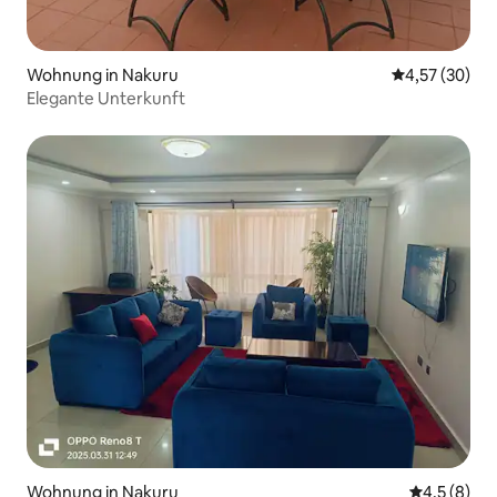
Wohnung in Nakuru
Durchschnitt
4,57 (30)
Elegante Unterkunft
Wohnung in Nakuru
Durchschni
4,5 (8)