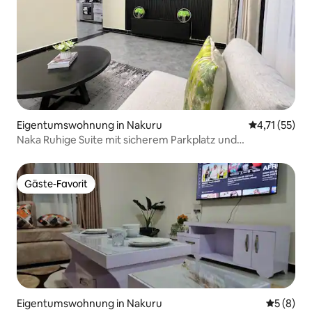
Eigentumswohnung in Nakuru
Durchschnitt
4,71 (55)
Naka Ruhige Suite mit sicherem Parkplatz und
Fitnessraum
Gäste-Favorit
Gäste-Favorit
Eigentumswohnung in Nakuru
Durchschn
5 (8)