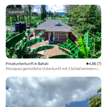
Gästehaus für bis zu 3 weitere Gäste • WLAN • mit
Zugangskontrolle
Superhost
Superhost
Privatunterkunft in Bahati
Durchschnitt
4,86 (7)
Moniques gemütliche Unterkunft mit 2 Schlafzimmern in
Nakuru