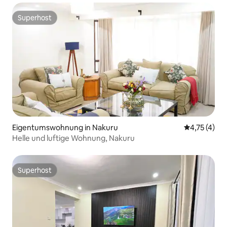
Superhost
Superhost
Eigentumswohnung in Nakuru
Durchschnit
4,75 (4)
Helle und luftige Wohnung, Nakuru
Superhost
Superhost