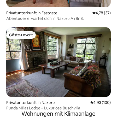
Privatunterkunft in Eastgate
Durchschnitt
4,78 (37)
Abenteuer erwartet dich in Nakuru AirBnB.
Gäste-Favorit
Gäste-Favorit
Privatunterkunft in Nakuru
Durchschnittli
4,93 (100)
Punda Milias Lodge – Luxuriöse Buschvilla
Wohnungen mit Klimaanlage