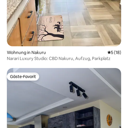
Wohnung in Nakuru
Durchschn
5 (18)
Narari Luxury Studio: CBD Nakuru, Aufzug, Parkplatz
Gäste-Favorit
Gäste-Favorit