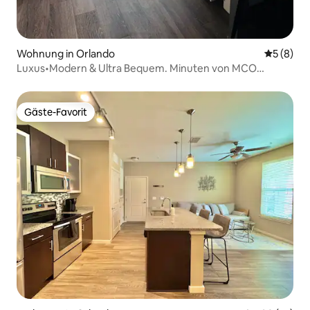
Wohnung in Orlando
Durchschn
5 (8)
Luxus•Modern & Ultra Bequem. Minuten von MCO
entfernt
Gäste-Favorit
Gäste-Favorit