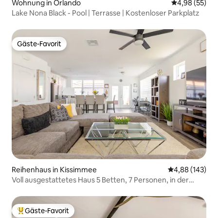
Wohnung in Orlando
Durchschnittl
4,98 (55)
Lake Nona Black - Pool | Terrasse | Kostenloser Parkplatz
Gäste-Favorit
Gäste-Favorit
Reihenhaus in Kissimmee
Durchschnittli
4,88 (143)
Voll ausgestattetes Haus 5 Betten, 7 Personen, in der
Nähe von Parks
Gäste-Favorit
Beliebter Gäste-Favorit.