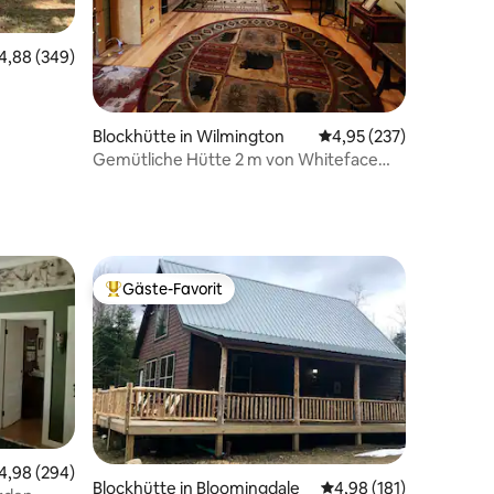
urchschnittliche Bewertung: 4,88 von 5, 349 Bewertungen
4,88 (349)
58 Bewertungen
hiteface
Blockhütte in Wilmington
Durchschnittliche Bew
4,95 (237)
Gemütliche Hütte 2 m von Whiteface
entfernt – in der Nähe von Lake Placid
Gäste-Favorit
Beliebter Gäste-Favorit.
urchschnittliche Bewertung: 4,98 von 5, 294 Bewertungen
4,98 (294)
88 Bewertungen
Blockhütte in Bloomingdale
Durchschnittliche Bew
4,98 (181)