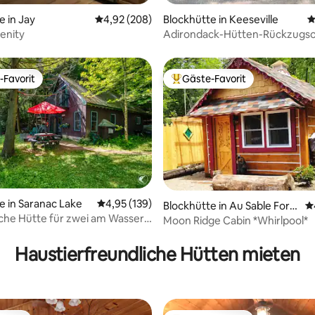
rtung: 4,93 von 5, 158 Bewertungen
e in Jay
Durchschnittliche Bewertung: 4,92 von 5, 2
4,92 (208)
Blockhütte in Keeseville
D
enity
Adirondack-Hütten-Rückzugso
Whirlpool + See
-Favorit
Gäste-Favorit
r Gäste-Favorit.
Beliebter Gäste-Favorit.
e in Saranac Lake
Durchschnittliche Bewertung: 4,95 von 5, 1
4,95 (139)
Blockhütte in Au Sable Fork
D
che Hütte für zwei am Wasser
s
Moon Ridge Cabin *Whirlpool*
rtung: 4,81 von 5, 100 Bewertungen
c.
Haustierfreundliche Hütten mieten