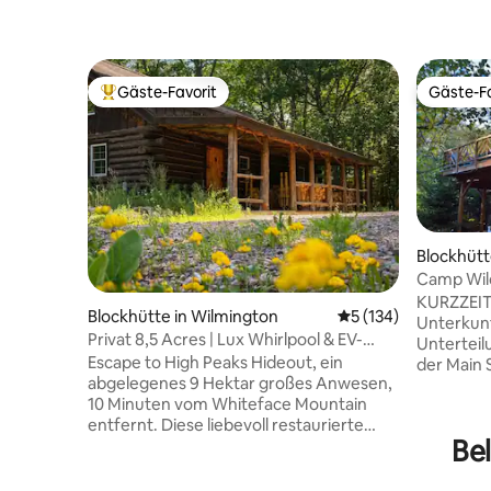
Gäste-Favorit
Gäste-Fa
Beliebter Gäste-Favorit.
Gäste-Fa
Blockhütte
Camp Wil
KURZZEIT
Blockhütte in Wilmington
Durchschnittliche B
5 (134)
Unterkunf
Privat 8,5 Acres | Lux Whirlpool & EV-
Unterteil
Ladestation
Escape to High Peaks Hideout, ein
der Main 
abgelegenes 9 Hektar großes Anwesen,
ist mit Ad
10 Minuten vom Whiteface Mountain
großartig
entfernt. Diese liebevoll restaurierte
großen St
Bel
Hütte bietet eine sorgfältige Mischung
Kathedra
aus modernem Komfort und rustikalem
Die Küche
Charme. Es bietet bequem Platz für 4
Veranda. 