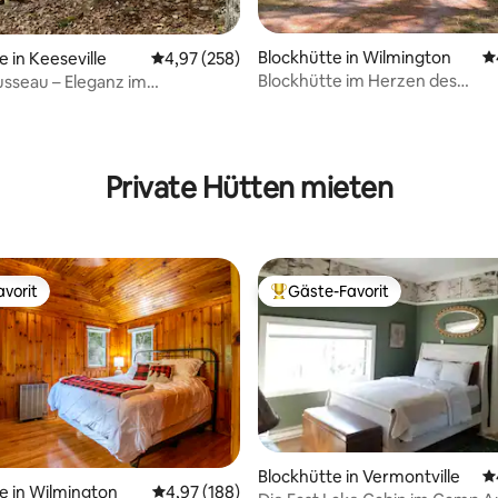
ertung: 4,97 von 5, 114 Bewertungen
Blockhütte in Wilmington
D
e in Keeseville
Durchschnittliche Bewertung: 4,97 von 5, 2
4,97 (258)
Blockhütte im Herzen des
sseau – Eleganz im
Hochgebirgswandergebiets | W
ck-Wald
Private Hütten mieten
vorit
Gäste-Favorit
vorit
Beliebter Gäste-Favorit.
Blockhütte in Vermontville
D
e in Wilmington
Durchschnittliche Bewertung: 4,97 von 5, 1
4,97 (188)