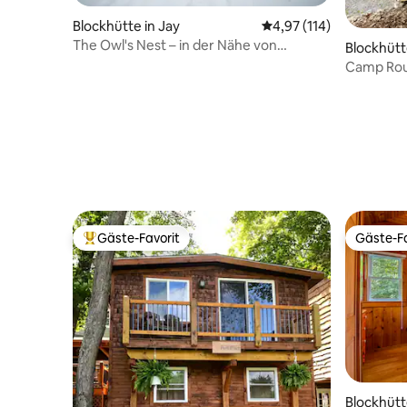
Blockhütte in Jay
Durchschnittliche Bew
4,97 (114)
The Owl's Nest – in der Nähe von
Blockhütt
Whiteface
Camp Rou
Adironda
Gäste-Favorit
Gäste-Fa
Beliebter Gäste-Favorit.
Gäste-Fa
Blockhütt