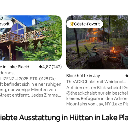
vorit
Gäste-Favorit
vorit
Beliebter Gäste-Favorit.
 in Lake Placid
Durchschnittliche Bewertung: 4,87 von 5, 2
4,87 (242)
dernest
Blockhütte in Jay
D
LIZENZ # 2025-STR-0128 Die
TheADKChalet mit Whirlpool
ewertung: 5 von 5, 134 Bewertungen
t befindet sich in einer ruhigen
(Adirondacks)
Auf den ersten Blick scheint IG:
ung, nur wenige Minuten von
@theadkchalet nur ein besche
Street entfernt. Jedes Zimmer
kleines Refugium in den Adiro
irondack-Flair eingerichtet. Das
Mountains von Jay, NY (Lake Pl
e Zimmer verfügt über einen
zu sein. Aber selbst die
ein-, Holzofen, HD-TV,
anspruchsvollsten Gäste werde
iebte Ausstattung in Hütten in Lake Pl
lendecken und große Fenster.
vom rustikalen Charme und d
 führt zu einer abgeschirmten
abgeschiedenen Waldgefühl ve
Die Master-Suite hat ein