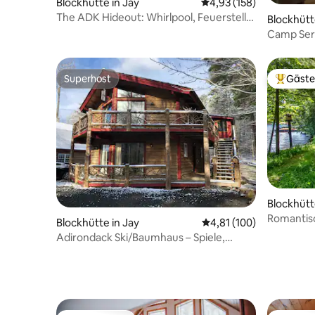
Blockhütte in Jay
Durchschnittliche Bewe
4,93 (158)
The ADK Hideout: Whirlpool, Feuerstelle
Blockhütt
und pure Natur
Camp Ser
Superhost
Gäste
Superhost
Beliebte
Blockhütt
Romantis
Blockhütte in Jay
Durchschnittliche Bewe
4,81 (100)
in Tamara
Adirondack Ski/Baumhaus – Spiele,
Whirlpool und Sauna