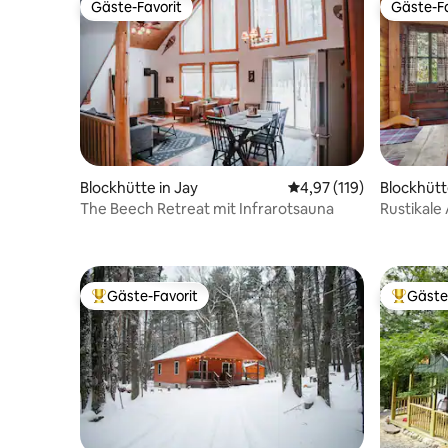
Gäste-Favorit
Gäste-Fa
Gäste-Favorit
Gäste-Fa
Blockhütte in Jay
Durchschnittliche Bew
4,97 (119)
Blockhütte
The Beech Retreat mit Infrarotsauna
Rustikale
Oberlicht
Gäste-Favorit
Gäste
Beliebter Gäste-Favorit.
Beliebte