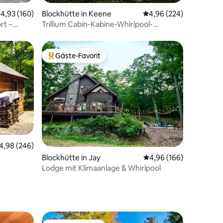
08 Bewertungen
urchschnittliche Bewertung: 4,93 von 5, 160 Bewertungen
4,93 (160)
Blockhütte in Keene
Durchschnittliche Bew
4,96 (224)
rt –
Trillium Cabin-Kabine-Whirlpool-
Honeymoon-Blick au
Gäste-Favorit
Beliebter Gäste-Favorit.
39 Bewertungen
urchschnittliche Bewertung: 4,98 von 5, 246 Bewertungen
4,98 (246)
Blockhütte in Jay
Durchschnittliche Bew
4,96 (166)
Lodge mit Klimaanlage & Whirlpool