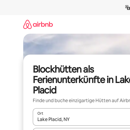
Zu
Inhalten
springen
Blockhütten als
Ferienunterkünfte in Lak
Placid
Finde und buche einzigartige Hütten auf Airb
Ort
Wenn Ergebnisse verfügbar sind, navigiere mit d