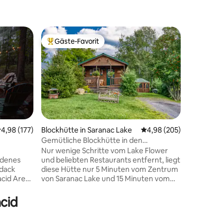
Blockhüt
Gäste-Favorit
Gäste-F
Beliebter Gäste-Favorit.
Gäste-F
Private 
Übernach
Hütte in 
Landstra
hohen Gi
15/20 Min
Hauptattr
Whitefac
42 Bewertungen
Dam. Eine
urchschnittliche Bewertung: 4,98 von 5, 177 Bewertungen
4,98 (177)
Blockhütte in Saranac Lake
Durchschnittliche Bew
4,98 (205)
von dein
Gemütliche Blockhütte in den
entspanne
Adirondacks
Nur wenige Schritte vom Lake Flower
deinem B
idenes
und beliebten Restaurants entfernt, liegt
Feuerstel
ndack
diese Hütte nur 5 Minuten vom Zentrum
mit Zuga
acid Area)
von Saranac Lake und 15 Minuten vom
mit Schw
Lake Placid entfernt. Genieße den
Queensiz
n schnell
Seeblick und den morgendlichen Kaffee
auf der 1
acid
em
von deiner Veranda aus oder kuschle in
können.
rzaubert.
deinem eigenen Mini-Leanto. Genieße