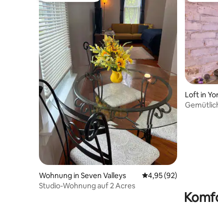
Loft in Yo
Gemütlich
Atmosphä
Wohnung in Seven Valleys
Durchschnittliche Bew
4,95 (92)
Studio-Wohnung auf 2 Acres
Komfo