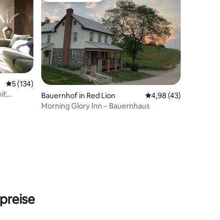
Durchschnittliche Bewertung: 5 von 5, 134 Bewertungen
5 (134)
it
16 Bewertungen
Bauernhof in Red Lion
Durchschnittliche Be
4,98 (43)
Morning Glory Inn – Bauernhaus
preise