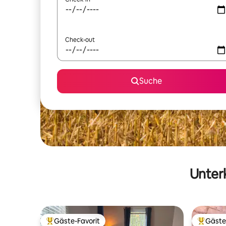
Check-out
Suche
Unterk
Gäste-Favorit
Gäste
Beliebter Gäste-Favorit.
Beliebte