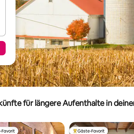
ünfte für längere Aufenthalte in dein
-Favorit
Gäste-Favorit
r Gäste-Favorit.
Beliebter Gäste-Favorit.