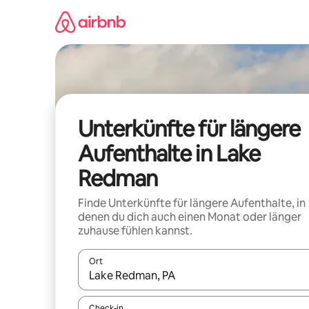
Zu
Inhalten
springen
Unterkünfte für längere
Aufenthalte in Lake
Redman
Finde Unterkünfte für längere Aufenthalte, in
denen du dich auch einen Monat oder länger
zuhause fühlen kannst.
Ort
Wenn Ergebnisse verfügbar sind, navigiere mit d
Check-in