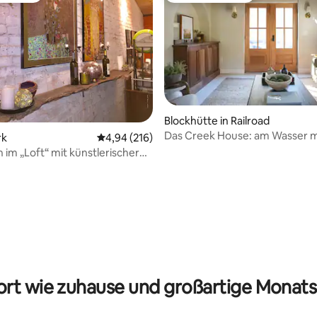
Blockhütte in Railroad
Das Creek House: am Wasser m
rk
Durchschnittliche Bewertung: 4,94 von 5, 2
4,94 (216)
Whirlpool und E-Bikes
 im „Loft“ mit künstlerischer
re. 1 Min. zum Krankenhaus.
ertung: 4,95 von 5, 92 Bewertungen
rt wie zuhause und großartige Monats