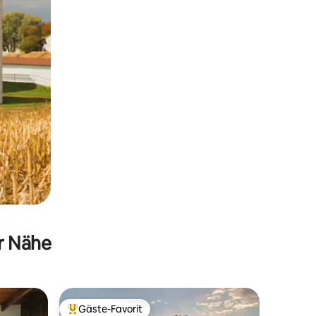
er Nähe
Gäste-Favorit
Beliebter Gäste-Favorit.