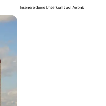
Inseriere deine Unterkunft auf Airbnb
h Berühren oder Wischgesten.