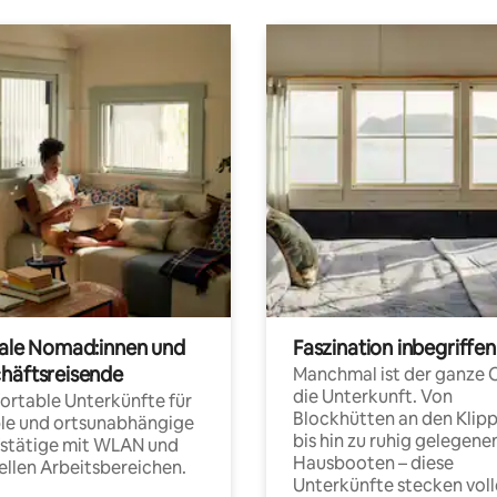
tale Nomad:innen und
Faszination inbegriffen
häftsreisende
Manchmal ist der ganze 
die Unterkunft. Von
rtable Unterkünfte für
Blockhütten an den Klip
ble und ortsunabhängige
bis hin zu ruhig gelegene
fstätige mit WLAN und
Hausbooten – diese
ellen Arbeitsbereichen.
Unterkünfte stecken voll