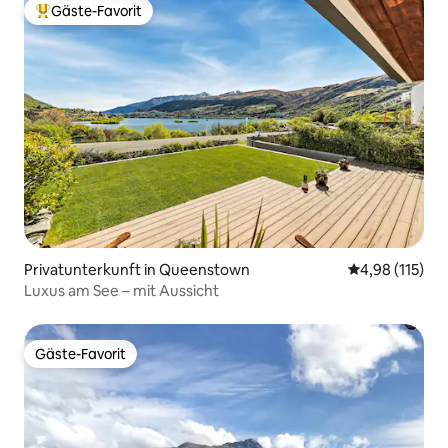
Gäste-Favorit
Beliebter Gäste-Favorit.
Privatunterkunft in Queenstown
Durchschnittl
4,98 (115)
Luxus am See – mit Aussicht
Gäste-Favorit
Gäste-Favorit