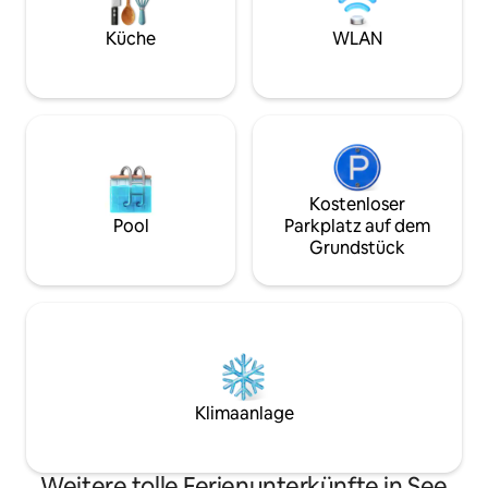
Lebensmittelgeschäft/Restaurants. Wir
mit Gefrierfach, G
sind ein einheimisches Paar, das sich
Backofen, Indukti
Küche
WLAN
darauf freut, dich bei uns zu begrüßen
Kochplatten, Grun
und lokale Tipps zu geben! Keine
Speisekammer und 
Haustiere oder zusätzliche
Waschmaschine & 
Gäste/Besucher.
Badezimmer. Entw
Pärchen.
Kostenloser
Pool
Parkplatz auf dem
Grundstück
Klimaanlage
Weitere tolle Ferienunterkünfte in See