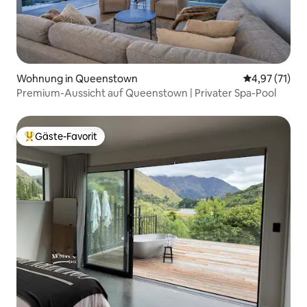
Wohnung in Queenstown
Durchschnitt
4,97 (71)
Premium-Aussicht auf Queenstown | Privater Spa-Pool
Gäste-Favorit
Beliebter Gäste-Favorit.