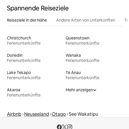
Spannende Reiseziele
Reiseziele in der Nähe
Andere Arten von Unterkünften
To
Christchurch
Queenstown
Ferienunterkünfte
Ferienunterkünfte
Dunedin
Wanaka
Ferienunterkünfte
Ferienunterkünfte
Lake Tekapo
Te Anau
Ferienunterkünfte
Ferienunterkünfte
Akaroa
Mehr anzeigen
Ferienunterkünfte
Airbnb
Neuseeland
Otago
See Wakatipu