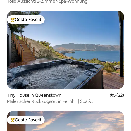
Tolle Aussicht! 2-Zimmer-Spa-Wohnung
Gäste-Favorit
Beliebter Gäste-Favorit.
Tiny House in Queenstown
Durchschn
5 (22)
Malerischer Rückzugsort in Fernhill | Spa &
atemberaubende Aussichten
Gäste-Favorit
Beliebter Gäste-Favorit.