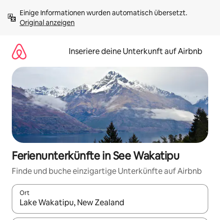
Zu
Einige Informationen wurden automatisch übersetzt. 
Inhalten
Original anzeigen
springen
Inseriere deine Unterkunft auf Airbnb
Ferienunterkünfte in See Wakatipu
Finde und buche einzigartige Unterkünfte auf Airbnb
Ort
Wenn Ergebnisse verfügbar sind, navigiere mit den Pfeiltaste