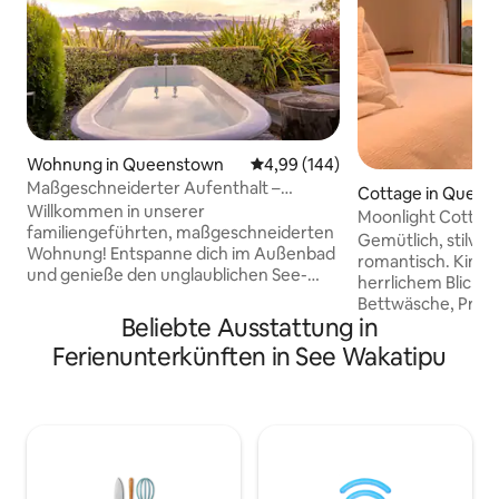
Wohnung in Queenstown
Durchschnittliche Bewertung: 4
4,99 (144)
Maßgeschneiderter Aufenthalt –
Cottage in Quee
Seeblick und Outdoor-Bad!
Willkommen in unserer
Moonlight Cottage;
familiengeführten, maßgeschneiderten
romantisch
Gemütlich, stilvoll,
Wohnung! Entspanne dich im Außenbad
romantisch. King-
und genieße den unglaublichen See-
herrlichem Blick v
und Bergblick, umgeben von
Bettwäsche, Projek
einheimischem Buschland. Inspiriert von
Beliebte Ausstattung in
dein Gerät und u
unseren Reisen wollten wir, dass sich die
schnellem WLAN. S
Ferienunterkünften in See Wakatipu
renovierten Innenräume einzigartig,
luxuriös, durchda
liebevoll gestaltet und gemütlich
architektonisch ge
anfühlen. • 5 Autominuten -
kurze Fahrt von de
Stadtzentrum. • 1 Minute zu Fuß -
Klimaanlage/Decke
Bushaltestelle. • 20 Minuten Fahrt -
dich im Sommer kü
Flughafen. • 3 Gehminuten entfernt -
gemütliche roman
kleines
Voll ausgestattet