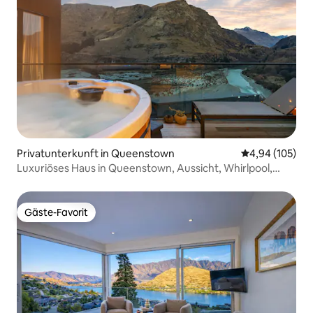
Privatunterkunft in Queenstown
Durchschnittli
4,94 (105)
Luxuriöses Haus in Queenstown, Aussicht, Whirlpool,
kostenlose Parkplätze
Gäste-Favorit
Gäste-Favorit