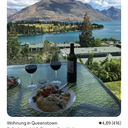
Wohnung in Queenstown
Durchschnittli
4,89 (416)