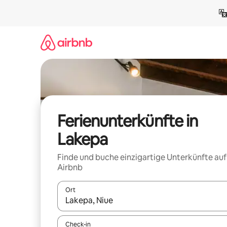
Zu
Inhalten
springen
Ferienunterkünfte in
Lakepa
Finde und buche einzigartige Unterkünfte auf
Airbnb
Ort
Wenn Ergebnisse verfügbar sind, navigiere mit d
Check-in