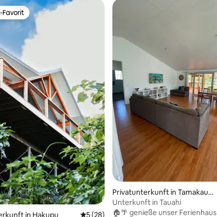
-Favorit
r Gäste-Favorit.
ertung: 4,83 von 5, 36 Bewertungen
Privatunterkunft in Tamakaut
oga
Unterkunft in Tauahi
🏠🌴 genieße unser Ferienhaus
erkunft in Hakupu
Durchschnittliche Bewertung: 5 von 5, 
5 (28)