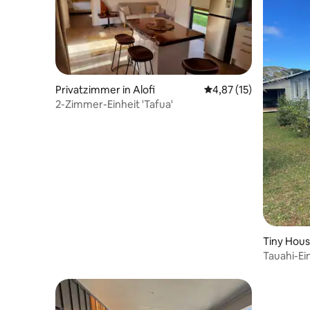
Privatzimmer in Alofi
Durchschnittliche Be
4,87 (15)
2-Zimmer-Einheit 'Tafua'
Tiny Hou
Tauahi-Ei