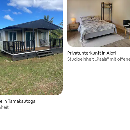
wertung: 4,87 von 5, 15 Bewertungen
Privatunterkunft in Alofi
Studioeinheit „Paala“ mit offe
Schnitt
se in Tamakautoga
nheit