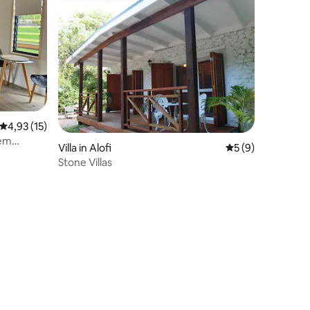
Durchschnittliche Bewertung: 4,93 von 5, 15 Bewertungen
4,93 (15)
nem
Villa in Alofi
Durchschnittlich
5 (9)
Stone Villas