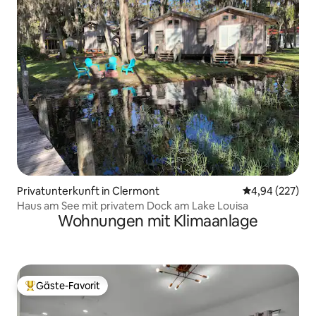
Privatunterkunft in Clermont
Durchschnittli
4,94 (227)
Haus am See mit privatem Dock am Lake Louisa
Wohnungen mit Klimaanlage
Gäste-Favorit
Beliebter Gäste-Favorit.