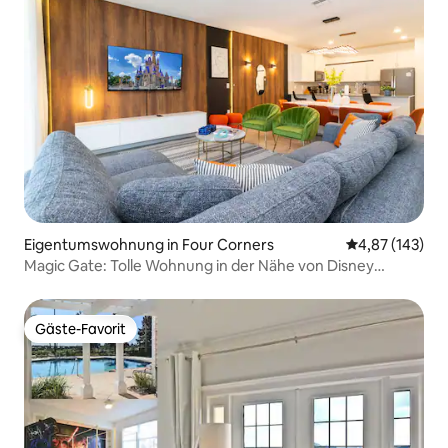
Eigentumswohnung in Four Corners
Durchschnittl
4,87 (143)
Magic Gate: Tolle Wohnung in der Nähe von Disney
Delights
Gäste-Favorit
Gäste-Favorit