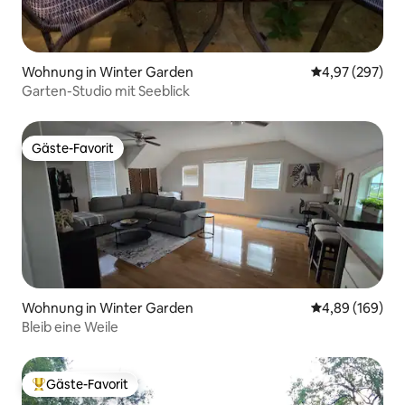
Wohnung in Winter Garden
Durchschnittli
4,97 (297)
Garten-Studio mit Seeblick
Gäste-Favorit
Gäste-Favorit
Wohnung in Winter Garden
Durchschnittli
4,89 (169)
Bleib eine Weile
Gäste-Favorit
Beliebter Gäste-Favorit.