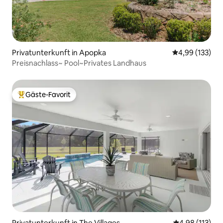
Privatunterkunft in Apopka
Durchschnittl
4,99 (133)
Preisnachlass~ Pool~Privates Landhaus
Gäste-Favorit
Beliebter Gäste-Favorit.
Privatunterkunft in The Villages
Durchschnittl
4,98 (113)