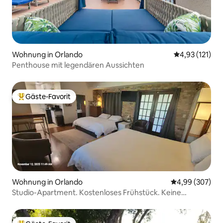
Wohnung in Orlando
Durchschnittl
4,93 (121)
Penthouse mit legendären Aussichten
Gäste-Favorit
Beliebter Gäste-Favorit.
Wohnung in Orlando
Durchschnittli
4,99 (307)
Studio-Apartment. Kostenloses Frühstück. Keine
Reinigungsgebühr. 2 Kingsize-Betten