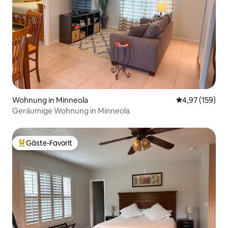
Wohnung in Minneola
Durchschnittl
4,97 (159)
Geräumige Wohnung in Minneola
Gäste-Favorit
Beliebter Gäste-Favorit.