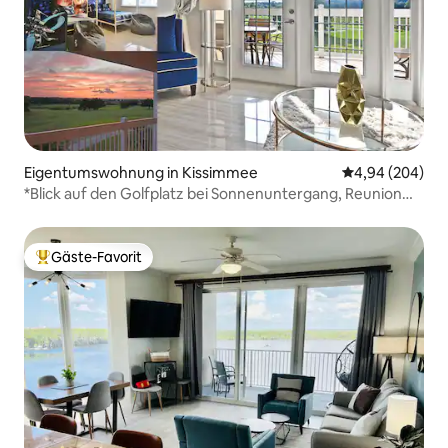
Eigentumswohnung in Kissimmee
Durchschnittli
4,94 (204)
*Blick auf den Golfplatz bei Sonnenuntergang, Reunion
Resort, Pools, Disney
Gäste-Favorit
Beliebter Gäste-Favorit.