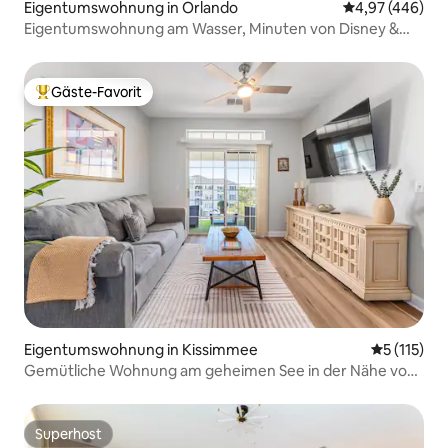
Eigentumswohnung in Orlando
Durchschnittli
4,97 (446)
Eigentumswohnung am Wasser, Minuten von Disney &
Universal entfernt
Gäste-Favorit
Beliebter Gäste-Favorit.
Eigentumswohnung in Kissimmee
Durchschni
5 (115)
Gemütliche Wohnung am geheimen See in der Nähe von
Disney
Superhost
Superhost