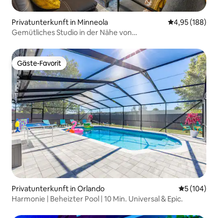
Privatunterkunft in Minneola
Durchschnittli
4,95 (188)
Gemütliches Studio in der Nähe von
Disney/Universal/Schulungszentrum
Gäste-Favorit
Gäste-Favorit
Privatunterkunft in Orlando
Durchschnit
5 (104)
Harmonie | Beheizter Pool | 10 Min. Universal & Epic.