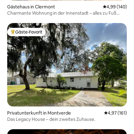
Gästehaus in Clermont
Durchschnittli
4,99 (140)
Charmante Wohnung in der Innenstadt – alles zu Fuß
erreichbar
Gäste-Favorit
Beliebter Gäste-Favorit.
Privatunterkunft in Montverde
Durchschnittl
4,97 (161)
Das Legacy House – dein zweites Zuhause.