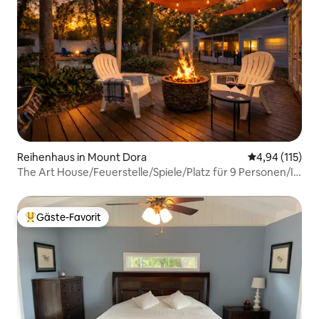
Reihenhaus in Mount Dora
Durchschnittl
4,94 (115)
The Art House/Feuerstelle/Spiele/Platz für 9 Personen/In
der Nähe von DT
Gäste-Favorit
Beliebter Gäste-Favorit.