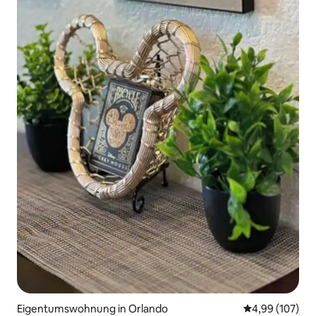
Eigentumswohnung in Orlando
Durchschnittli
4,99 (107)