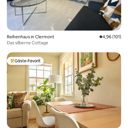
Reihenhaus in Clermont
Durchschnittl
4,96 (101)
Das silberne Cottage
Gäste-Favorit
Beliebter Gäste-Favorit.