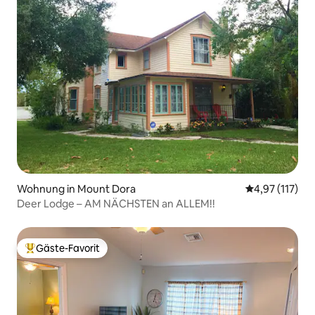
Wohnung in Mount Dora
Durchschnittl
4,97 (117)
Deer Lodge – AM NÄCHSTEN an ALLEM!!
Gäste-Favorit
Beliebter Gäste-Favorit.