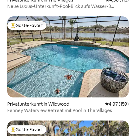
Neue Luxus-Unterkunft-Pool-Blick aufs Wasser-3
Kingsize-Suiten
Gäste-Favorit
Beliebter Gäste-Favorit.
Privatunterkunft in Wildwood
Durchschnittl
4,97 (159)
Fenney Waterview Retreat mit Pool in The Villages
Gäste-Favorit
Beliebter Gäste-Favorit.