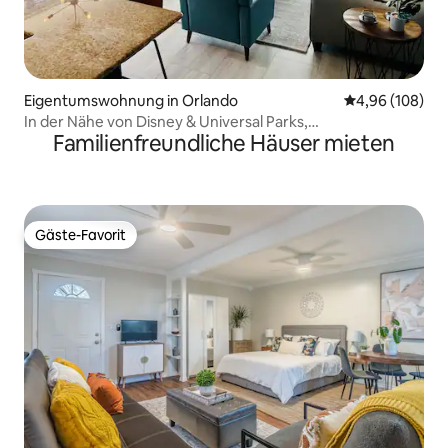
Eigentumswohnung in Orlando
Durchschnittli
4,96 (108)
In der Nähe von Disney & Universal Parks,
Familienfreundliche Häuser mieten
atemberaubender Seeblick
Gäste-Favorit
Gäste-Favorit