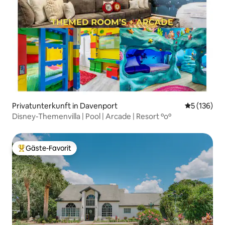
Privatunterkunft in Davenport
Durchschni
5 (136)
Disney-Themenvilla | Pool | Arcade | Resort ºoº
Gäste-Favorit
Beliebter Gäste-Favorit.