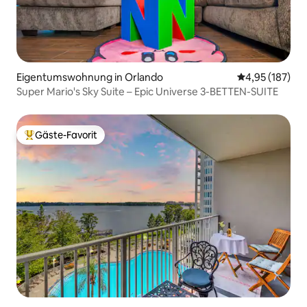
Eigentumswohnung in Orlando
Durchschnittl
4,95 (187)
Super Mario's Sky Suite – Epic Universe 3-BETTEN-SUITE
Gäste-Favorit
Beliebter Gäste-Favorit.