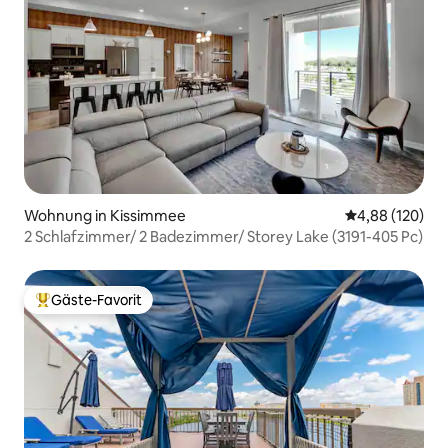
Wohnung in Kissimmee
Durchschnittli
4,88 (120)
2 Schlafzimmer/ 2 Badezimmer/ Storey Lake (3191-405 Pc)
Gäste-Favorit
Beliebter Gäste-Favorit.