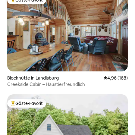
Gäste-Favorit
Beliebter Gäste-Favorit.
Blockhütte in Landisburg
Durchschnittli
4,96 (168)
Creekside Cabin – Haustierfreundlich
Gäste-Favorit
Beliebter Gäste-Favorit.