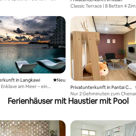
ten vom Strand entfernt!
Classic Terrace | 8 Betten 4 Zi
Bäder
erkunft in Langkawi
Neue Unterkunft
Neu
 Enklave am Meer – ein
Privatunterkunft in Pantai Ce
cher Rückzugsort
nang
Nur 2 Gehminuten zum Chena
Ferienhäuser mit Haustier mit Pool
mit Netflix