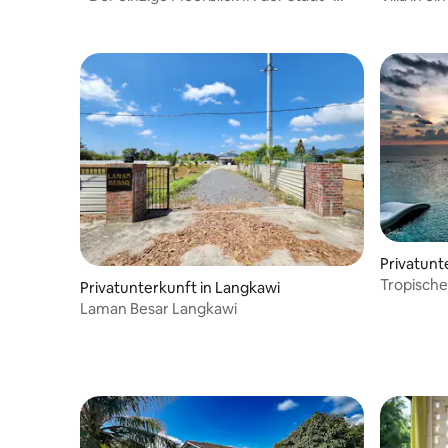
Restaurants & Duty Free Mall 5 Minuten
Autominu
zur/Kwa Town Seaview Suite
Privatunt
Tropische
Privatunterkunft in Langkawi
romantis
Laman Besar Langkawi