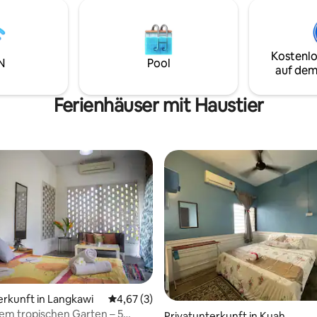
d und die Berge der Insel
 Eingang im 1. Stock,
mer im 2. Stock. Diese
te sind Teil des Langkawi
Kostenlo
esorts und etwa
N
Pool
auf dem
nuten vom internationalen
angkawi entfernt. Wenn du
uche nach einem schicken
Ferienhäuser mit Haustier
n oder Restaurants bist, ist
enang, das nur 15 Minuten mit
entfernt liegt, genau das
ür dich.
rtung: 4,64 von 5, 271 Bewertungen
erkunft in Langkawi
Durchschnittliche Bewertung: 4,67 von 5,
4,67 (3)
inem tropischen Garten – 5
Privatunterkunft in Kuah