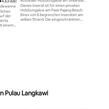
Rustikaler Holzbungalow am WildPasir
Durchschnittliche Bewertung: 4,63 von 5, 68 Bewertungen
4,63 (68)
Markt un
Panjang Beach.
Dieses Inserat ist für einen privaten
bergab Zu den
badewanne
Holzbungalow am Pasir Pajang Beach.
Unterhal
lichen
Eines von 6 begrenzten Inseraten am
Smart-TV,
auf der
selben Strand. Die eingeschränkten
Billardti
lierte
Gäste bieten ein sehr privates und
Swimmingpool. Platz
it einem
ruhiges Erlebnis. Wild Pasir Pajang ist ein
Gäste, bi
 gestaltet
800 Meter langer Privatstrand, der nur
Unterkun
vom Taxiboot (10 Minuten vom Kuah
 deinen
Ferry Terminal entfernt) erreichbar ist.
LAN im
Auf Anfrage stehen dir frische
erbindung
Bettwäsche und Handtücher und die
itt nach
Nutzung unserer Waschmaschine zur
n Garten
Verfügung. Dieser Ort ist ideal für alle,
em Grün
22 Bewertungen
die ein Erlebnis mit „Back to Basics“
 genießen
suchen und die Menschenmassen
inuten zu
ausschalten und entfliehen
n Zugang
in Pulau Langkawi