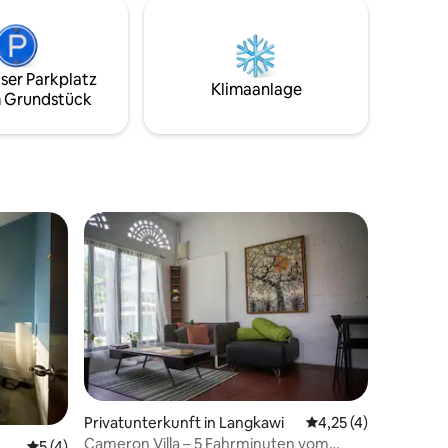
ser Parkplatz
Klimaanlage
 Grundstück
 3 Bewertungen
Privatunterkunft in Langkawi
Durchschnittliche B
4,25 (4)
Cameron Villa – 5 Fahrminuten vom
Durchschnittliche Bewertung: 5 von 5, 4 Bewertungen
5 (4)