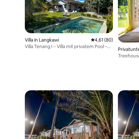
Villa in Langkawi
Durchschnittliche Bew
4,61 (80)
Villa Tenang I – Villa mit privatem Pool –
Privatunt
auf dem Land
Treehouse
Strand en