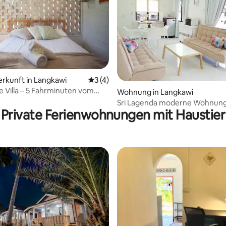
ertung: 4,61 von 5, 80 Bewertungen
erkunft in Langkawi
Durchschnittliche Bewertung: 3 von 5,
3 (4)
 Villa – 5 Fahrminuten vom
Wohnung in Langkawi
tfernt!
Sri Lagenda moderne Wohnun
Private Ferienwohnungen mit Haustier