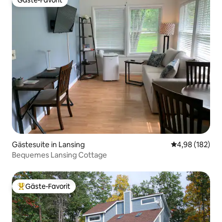
Gäste-Favorit
Gäste-Favorit
Gästesuite in Lansing
Durchschnittli
4,98 (182)
Bequemes Lansing Cottage
Gäste-Favorit
Beliebter Gäste-Favorit.