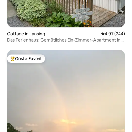
Cottage in Lansing
Durchschnittli
4,97 (244)
Das Ferienhaus: Gemütliches Ein-Zimmer-Apartment in
Lansing, NY
Gäste-Favorit
Beliebter Gäste-Favorit.