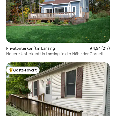
Privatunterkunft in Lansing
Durchschnittl
4,94 (217)
Neuere Unterkunft in Lansing, in der Nähe der Cornell
Univ.
Gäste-Favorit
Beliebter Gäste-Favorit.