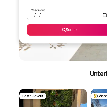
Check-out
Suche
Unterk
Gäste-Favorit
Gäste
Gäste-Favorit
Beliebte