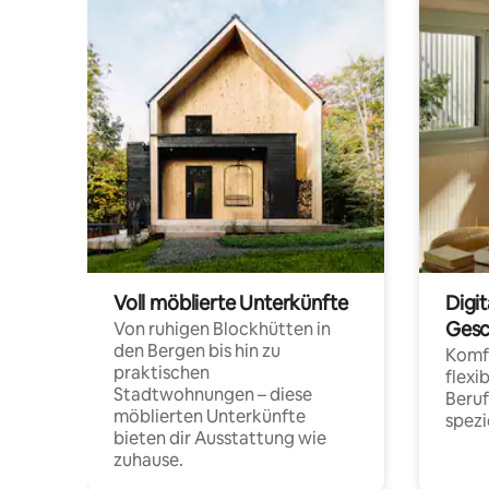
Voll möblierte Unterkünfte
Digi
Gesc
Von ruhigen Blockhütten in
den Bergen bis hin zu
Komfo
praktischen
flexi
Stadtwohnungen – diese
Beru
möblierten Unterkünfte
spezi
bieten dir Ausstattung wie
zuhause.