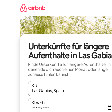
Zu
Inhalten
springen
Unterkünfte für längere
Aufenthalte in Las Gabia
Finde Unterkünfte für längere Aufenthalte, in
denen du dich auch einen Monat oder länger
zuhause fühlen kannst.
Ort
Wenn Ergebnisse verfügbar sind, navigiere mit d
Check-in