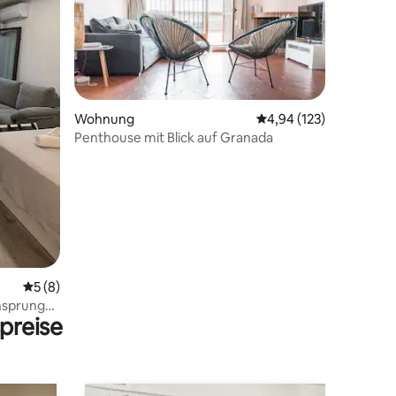
10 Bewertungen
Wohnung
Durchschnittliche Bew
4,94 (123)
Penthouse mit Blick auf Granada
Durchschnittliche Bewertung: 5 von 5, 8 Bewertungen
5 (8)
ensprung
preise