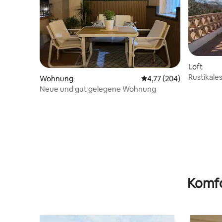
Loft
Rustikales
Wohnung
Durchschnittliche Bewe
4,77 (204)
Nähe von
Neue und gut gelegene Wohnung
Komfo