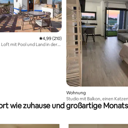
Durchschnittliche Bewertung: 4,99 von 5, 2
4,99 (210)
 Loft mit Pool und Land in der
rtung: 4,77 von 5, 204 Bewertungen
 Granada
Wohnung
Studio mit Balkon, einen Katz
rt wie zuhause und großartige Monats
von Granada