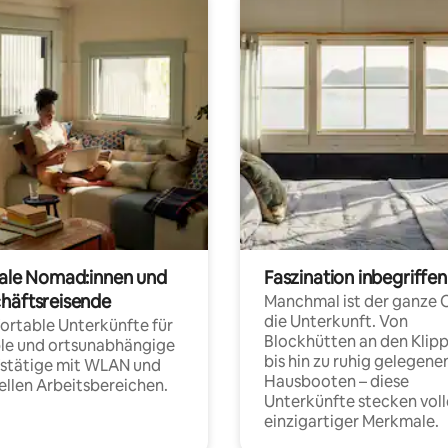
tale Nomad:innen und
Faszination inbegriffen
häftsreisende
Manchmal ist der ganze 
die Unterkunft. Von
rtable Unterkünfte für
Blockhütten an den Klip
ble und ortsunabhängige
bis hin zu ruhig gelegene
fstätige mit WLAN und
Hausbooten – diese
ellen Arbeitsbereichen.
Unterkünfte stecken voll
einzigartiger Merkmale.