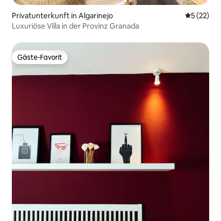
Privatunterkunft in Algarinejo
Durchschn
5 (22)
Luxuriöse Villa in der Provinz Granada
Gäste-Favorit
Gäste-Favorit