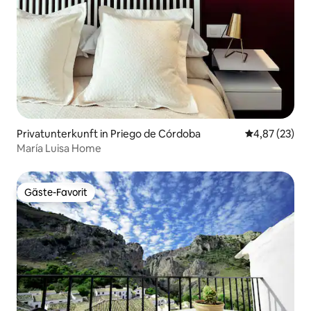
Privatunterkunft in Priego de Córdoba
Durchschnitt
4,87 (23)
María Luisa Home
Gäste-Favorit
Gäste-Favorit