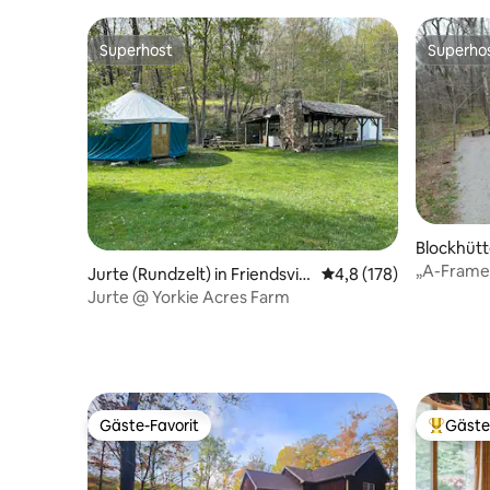
Park entfernt – Hunde erlaubt!
Laurel Hi
Superhost
Superho
Superhost
Superho
Blockhütt
„A-Frame
Jurte (Rundzelt) in Friendsvill
Durchschnittliche Bew
4,8 (178)
nur wenig
e
Jurte @ Yorkie Acres Farm
entfernt
Gäste-Favorit
Gäste
Gäste-Favorit
Beliebte