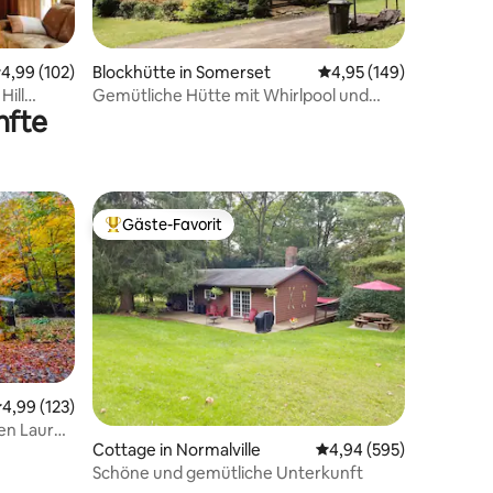
21 Bewertungen
urchschnittliche Bewertung: 4,99 von 5, 102 Bewertungen
4,99 (102)
Blockhütte in Somerset
Durchschnittliche Bew
4,95 (149)
Hill
Gemütliche Hütte mit Whirlpool und
nfte
Innenkamin
Gäste-Favorit
Beliebter Gäste-Favorit.
urchschnittliche Bewertung: 4,99 von 5, 123 Bewertungen
4,99 (123)
en Laurel
Cottage in Normalville
Durchschnittliche Bew
4,94 (595)
98 Bewertungen
Schöne und gemütliche Unterkunft