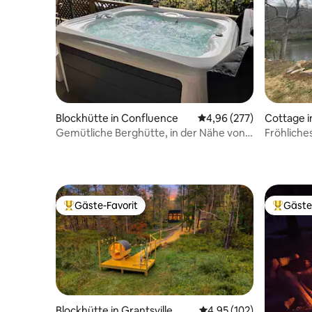
Blockhütte in Confluence
Durchschnittliche Bewe
4,96 (277)
Cottage i
Gemütliche Berghütte, in der Nähe von
Fröhliche
Ohiopyle, Whirlpool
Whirlpool
Gäste-Favorit
Gäste
Beliebter Gäste-Favorit.
Beliebte
Blockhütte in Grantsville
Durchschnittliche Bewe
4,95 (102)