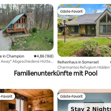
ghlands
st
Gäste-Favorit
st
Gäste-Favorit
e in Champion
Durchschnittliche Bewertung: 4,86 von 5, 1
4,86 (168)
 Away“ Abgeschiedene Hütte
ertung: 4,8 von 5, 178 Bewertungen
Reihenhaus in Somerset
e Minuten von 7Springs
Charmantes Refugium Hidden V
Familienunterkünfte mit Pool
Schlafzimmer + 3 Bäder Whirlp
-Favorit
Gäste-Favorit
r Gäste-Favorit.
Gäste-Favorit