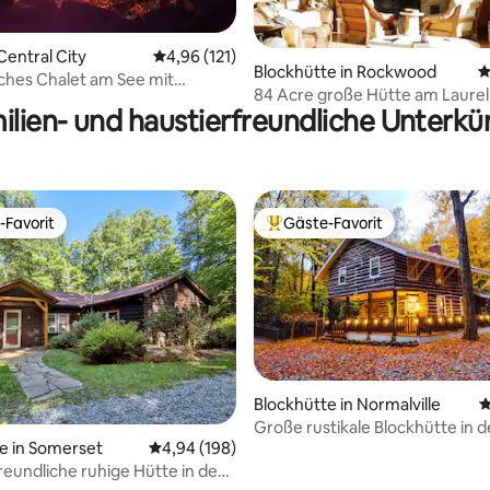
Central City
Durchschnittliche Bewertung: 4,96 von 5, 1
4,96 (121)
Blockhütte in Rockwood
D
ches Chalet am See mit
84 Acre große Hütte am Laurel 
Whirlpool
ilien- und haustierfreundliche Unterkü
Creek/Quellgespeister Teich
-Favorit
Gäste-Favorit
r Gäste-Favorit.
Beliebter Gäste-Favorit.
Blockhütte in Normalville
D
Große rustikale Blockhütte in d
rtung: 4,89 von 5, 168 Bewertungen
e in Somerset
Durchschnittliche Bewertung: 4,94 von 5, 1
4,94 (198)
Highlands
reundliche ruhige Hütte in den