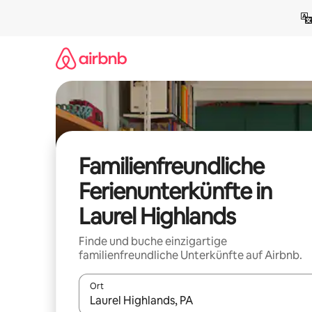
Zu
Inhalten
springen
Familienfreundliche
Ferienunterkünfte in
Laurel Highlands
Finde und buche einzigartige
familienfreundliche Unterkünfte auf Airbnb.
Ort
Wenn Ergebnisse verfügbar sind, navigiere mit d