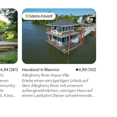
Baumhau
Gäste-Favorit
Gäste
Beliebter Gäste-Favorit.
Beliebte
Ansicht 
Hoch inmi
ist „Bird
und Him
Unser Ba
Minuten 
und thron
bietet e
umliegen
30 Bewertungen
Besucher
urchschnittliche Bewertung: 4,94 von 5, 261 Bewertungen
4,94 (261)
Hausboot in Blawnox
Durchschnittliche Bew
4,99 (102)
Aussicht
Natur zu
tz
Allegheny River Aqua-Villa
Whirlpoo
ßeren
Erlebe einen einzigartigen Urlaub auf
atember
ommunity-
dem Allegheny River mit unserem
Das Haus
mte
außergewöhnlichen, winzigen Haus auf
aus lokal
t, Körper
einem Lastkahn! Dieser schwimmende
um rusti
hinweg
Hafen bietet einen unverwechselbaren
Komfort 
umgekehrten Grundriss mit Luxus und
atemberaubender Aussicht! Untere
 Wildheit
Ebene – zwei einladende Schlafzimmer,