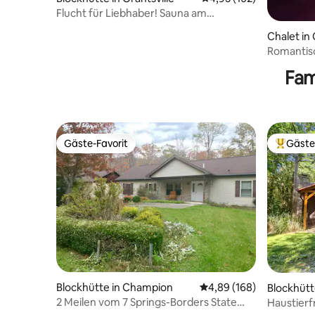
Flucht für Liebhaber! Sauna am
Flussufer! Whirlpool mit Flussblick
Chalet in 
Romantis
privatem 
Fam
Gäste-Favorit
Gäste
Gäste-Favorit
Beliebte
Blockhütte in Champion
Durchschnittliche Bewe
4,89 (168)
Blockhütt
2 Meilen vom 7 Springs-Borders State
Haustierf