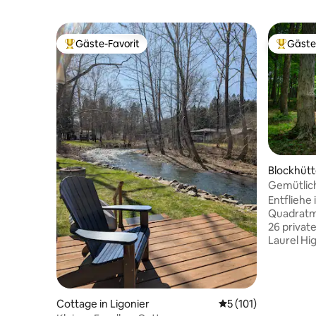
Gäste-Favorit
Gäste
Beliebter Gäste-Favorit.
Beliebte
Blockhütt
Gemütlic
rustikale
Entfliehe 
Quadratme
26 privat
Laurel Hig
Rückzugso
eine ruhig
Schotters
Veranda 
Cottage in Ligonier
Durchschnittliche 
5 (101)
beobachte die 