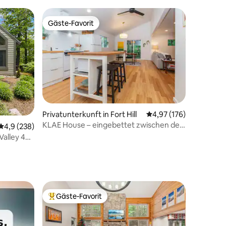
Gäste-Favorit
Gäste-Favorit
68 Bewertungen
Privatunterkunft in Fort Hill
Durchschnittliche Bew
4,97 (176)
KLAE House – eingebettet zwischen den
Durchschnittliche Bewertung: 4,9 von 5, 238 Bewertungen
4,9 (238)
Bäumen
alley 4
ool
Gäste-Favorit
Beliebter Gäste-Favorit.