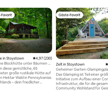
-Favorit
Gäste-Favorit
r Gäste-Favorit.
Gäste-Favorit
e in Stoystown
Durchschnittliche Bewertung: 4,97 von 5, 2
4,97 (230)
he Blockhütte unter Bäumen –
Zelt in Stoystown
D
r Charme
in diese gemütliche, 65
Geheimer Garten-Glampingpla
ter große rustikale Hütte auf
Das Glamping ist Teil einer grö
en Hektar Wald in Pennsylvanias
Initiative zum Aufbau einer C
hlands – dein friedlicher
Infrastruktur, die für die gesa
rt in der Natur! Anreise über
Community Wohlstand für Geis
e 1/4-Meile lange private
und Seele über Generationen 
traße. Entspanne dich auf der
schafft. Gestern war es ein vergessener
oder in der Hängematte und
Milchviehbetrieb. Heute ist es ein
Bewertung: 5 von 5, 101 Bewertungen
Tierwelt. Wichtig: Die
Zufluchtsort, an dem du deiner