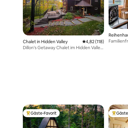
Reihenha
Familienf
Chalet in Hidden Valley
Durchschnittliche Bew
4,82 (118)
Reihenhau
Dillon's Getaway Chalet im Hidden Valley
Resort
Gäste-Favorit
Gäste
Beliebter Gäste-Favorit.
Beliebte