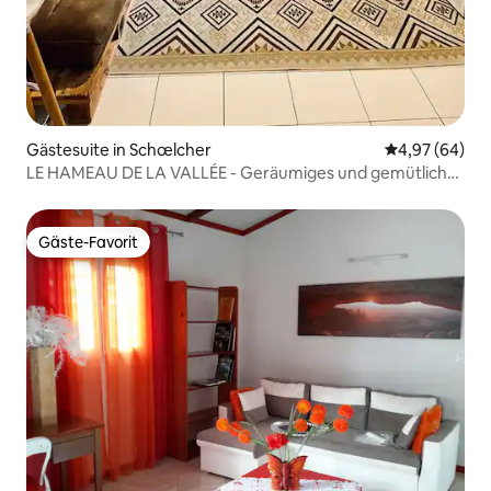
Gästesuite in Schœlcher
Durchschnittl
4,97 (64)
LE HAMEAU DE LA VALLÉE - Geräumiges und gemütliches
Studio
Gäste-Favorit
Gäste-Favorit