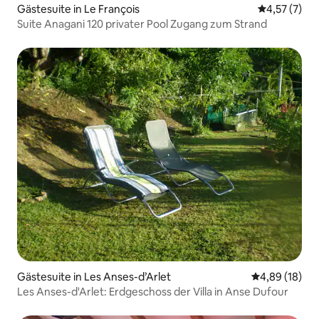
Gästesuite in Le François
Durchschnit
4,57 (7)
Suite Anagani 120 privater Pool Zugang zum Strand
Gästesuite in Les Anses-d’Arlet
Durchschnitt
4,89 (18)
Les Anses-d'Arlet: Erdgeschoss der Villa in Anse Dufour