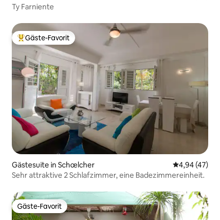
Ty Farniente
Gäste-Favorit
Beliebter Gäste-Favorit.
Gästesuite in Schœlcher
Durchschnittl
4,94 (47)
Sehr attraktive 2 Schlafzimmer, eine Badezimmereinheit.
Gäste-Favorit
Gäste-Favorit