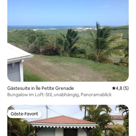
Gästesuite in Île Petite Grenade
Durchschni
4,8 (5)
Bungalow im Loft-Stil, unabhängig, Panoramablick
Gäste-Favorit
Gäste-Favorit