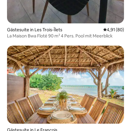
Gästesuite in Les Trois-Îlets
Durchschnitt
4,91 (80)
La Maison Bwa Floté 90 m² 4 Pers. Pool mit Meerblick
Gästesuite in Le François