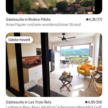
Gästesuite in Rivière-Pilote
Durchschnitt
4,35 (17)
Anse Figuier und sein wunderschöner Strand
Gäste-Favorit
Gäste-Favorit
Gästesuite in Les Trois-Îlets
Durchschnittl
4,95 (59)
La Maison Bwa, Bwa Lélé 60 m² 4 Personen Meerblick Golf