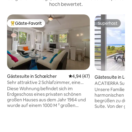
hoch bewertet.
Gäste-Favorit
Superhost
Beliebter Gäste-Favorit.
Superhost
Gästesuite in Schœlcher
Durchschnittliche Bewertung: 
4,94 (47)
Gästesuite in Le F
Sehr attraktive 2 Schlafzimmer, eine
ACATIERRA Suite 
Badezimmereinheit.
Diese Wohnung befindet sich im
Meerblick
Unsere Familie fre
Erdgeschoss eines privaten schönen
harmonischen un
großen Hauses aus dem Jahr 1964 und
begrüßen zu dürf
wurde auf einem 1000 M ² großen
Suite. Von der gr
Grundstück mit Blick auf die Hügel
gemütlichen Schla
„Pitons du CARBET“ renoviert. Die
der atemberauben
Gegend liegt günstig im Zentrum der
eingenommen. Der
Insel auf der karibischen Seite in der
Bett ein. Unsere S