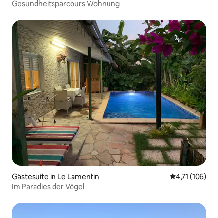
Gesundheitsparcours Wohnung
Gästesuite in Le Lamentin
Durchschnittl
4,71 (106)
Im Paradies der Vögel