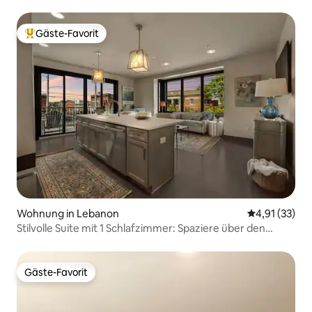
Gäste-Favorit
Beliebter Gäste-Favorit.
Wohnung in Lebanon
Durchschnitt
4,91 (33)
Stilvolle Suite mit 1 Schlafzimmer: Spaziere über den
historischen Platz von Lebanon
Gäste-Favorit
Gäste-Favorit