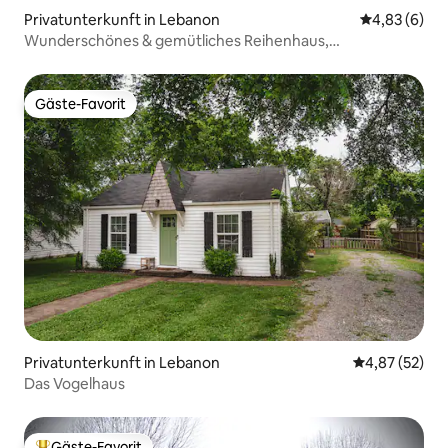
Privatunterkunft in Lebanon
Durchschnitt
4,83 (6)
Wunderschönes & gemütliches Reihenhaus,
6 Schlafplätze
Gäste-Favorit
Gäste-Favorit
Privatunterkunft in Lebanon
Durchschnitt
4,87 (52)
Das Vogelhaus
Gäste-Favorit