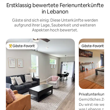
Erstklassig bewertete Ferienunterkünfte
in Lebanon
Gäste sind sich einig: Diese Unterkünfte werden
aufgrund ihrer Lage, Sauberkeit und weiteren
Aspekten hoch bewertet.
Gäste-Favorit
Gäste-Favorit
Beliebter Gäste-Favorit.
Gäste-Favorit
Privatunterkunft 
n
Gemütliches Zuh
Reinigungsgebühr
Du wirst nie weit 
Lebanon
was Lebanon zu bi