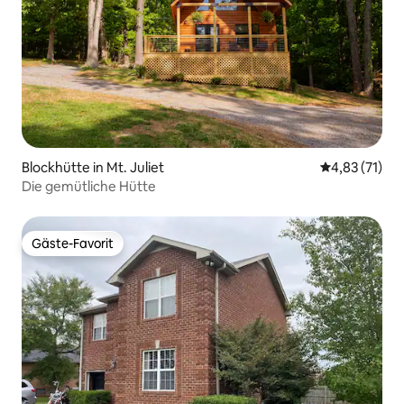
Blockhütte in Mt. Juliet
Durchschnitt
4,83 (71)
Die gemütliche Hütte
Gäste-Favorit
Gäste-Favorit