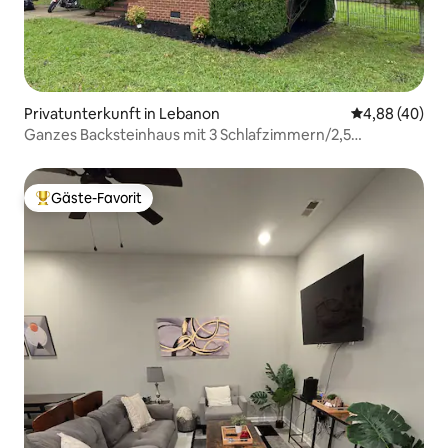
Privatunterkunft in Lebanon
Durchschnittl
4,88 (40)
Ganzes Backsteinhaus mit 3 Schlafzimmern/2,5
Badezimmern
Gäste-Favorit
Beliebter Gäste-Favorit.