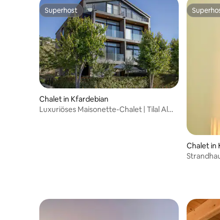
Superhost
Superho
Superhost
Superho
Chalet in Kfardebian
Luxuriöses Maisonette-Chalet | Tilal Al
Assal | Kamin
Chalet in
Strandha