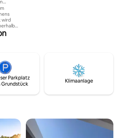
in
die Skipisten von Faqra bietet. Nur drei
nem
Minuten von den Liften entfernt,
mens
verbindet dieser moderne Rückzugsort
 wird
Komfort und Stil mit geräumigen
nerhalb
Wohnbereichen, einem gemütlichen
on
Kamin und einer atemberaubenden
Kinder, 1
Panoramalandschaft — perfekt für einen
zu einem
unvergesslichen Bergurlaub
pool wird
r sowie
glich ist,
t und
nhaus ist
ser Parkplatz
zimmer, 1
Klimaanlage
 Grundstück
 Auf der
ge