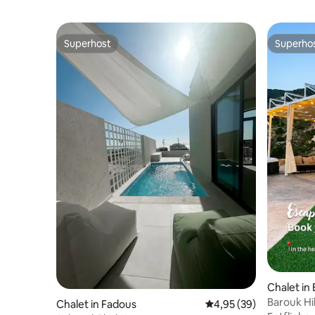
Superhost
Superho
Superhost
Superho
Chalet in
Barouk Hi
Chalet in Fadous
Durchschnittliche Bew
4,95 (39)