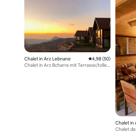
Chalet in Arz Lebnane
Durchschnittliche Bew
4,98 (50)
Chalet in Arz Bcharre mit Terrasse/toller
Aussicht
Chalet in 
Chalet de
Terrasse