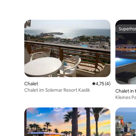
Superho
Superho
Chalet
Durchschnittliche B
4,75 (4)
Chalet im Solemar Resort Kaslik
Chalet in 
Kleines P
Byblos en
Städte, d
Christus