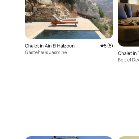
Chalet in Ain El Halzoun
Durchschnittliche
5 (5)
Gästehaus Jasmine
Chalet in
Beit el D