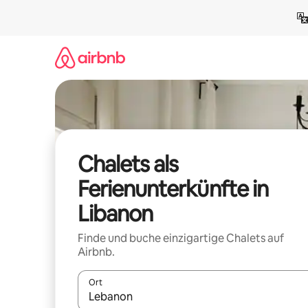
Zu
Inhalten
springen
Chalets als
Ferienunterkünfte in
Libanon
Finde und buche einzigartige Chalets auf
Airbnb.
Ort
Wenn Ergebnisse verfügbar sind, navigiere mit d