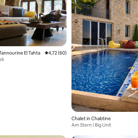
 Bewertung: 5 von 5, 5 Bewertungen
 Tannourine El Tahta
Durchschnittliche Bewertung: 4,72 von 5, 
4,72 (60)
eek
Chalet in Chabtine
Am Stern | Big Unit