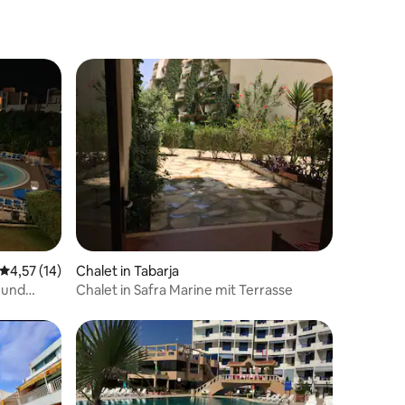
 6 Bewertungen
Durchschnittliche Bewertung: 4,57 von 5, 14 Bewertungen
4,57 (14)
Chalet in Tabarja
 und
Chalet in Safra Marine mit Terrasse