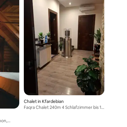
Chalet in Kfardebian
Faqra Chalet 240m 4 Schlafzimmer bis 10
Personen, Pool
non,