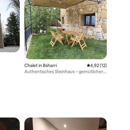
Chalet in Bsharri
Durchschnittliche Be
4,92 (12)
Authentisches Steinhaus – gemütlicher
Kamin & Aussicht