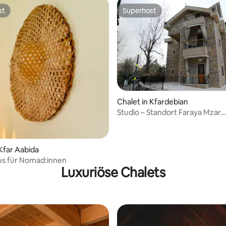
st
Superhost
st
Superhost
Chalet in Kfardebian
Studio – Standort Faraya Mzar
Kfardebian
 Kfar Aabida
us für Nomad:innen
Luxuriöse Chalets